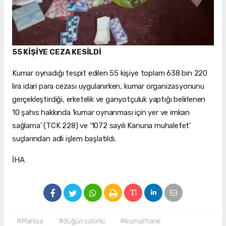
55 KİŞİYE CEZA KESİLDİ
Kumar oynadığı tespit edilen 55 kişiye toplam 638 bin 220
lira idari para cezası uygulanırken, kumar organizasyonunu
gerçekleştirdiği, erketelik ve ganyotçuluk yaptığı belirlenen
10 şahıs hakkında 'kumar oynanması için yer ve imkan
sağlama' (TCK 228) ve '1072 sayılı Kanuna muhalefet'
suçlarından adli işlem başlatıldı.
İHA
#Manisa
#düğün salonu
#kumarhane