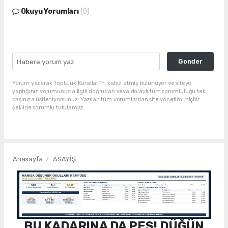
Okuyu Yorumları
(0)
Gonder
Yorum yazarak Topluluk Kuralları’nı kabul etmiş bulunuyor ve siteye
yaptığınız yorumunuzla ilgili doğrudan veya dolaylı tüm sorumluluğu tek
başınıza üstleniyorsunuz. Yazılan tüm yorumlardan site yönetimi hiçbir
şekilde sorumlu tutulamaz.
Anasayfa
ASAYİŞ
BU KADARINA DA PES! DÜĞÜN