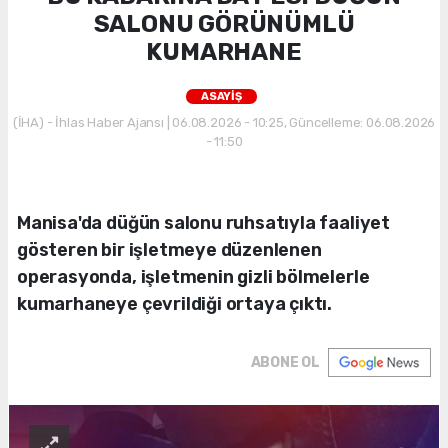
SALONU GÖRÜNÜMLÜ
KUMARHANE
ASAYİŞ
(İHA) - İhlas Haber Ajansı | 06.08.2026 - 10:25, Güncelleme: 06.08.2026
- 11:50
Manisa'da düğün salonu ruhsatıyla faaliyet
gösteren bir işletmeye düzenlenen
operasyonda, işletmenin gizli bölmelerle
kumarhaneye çevrildiği ortaya çıktı.
ABONE OL