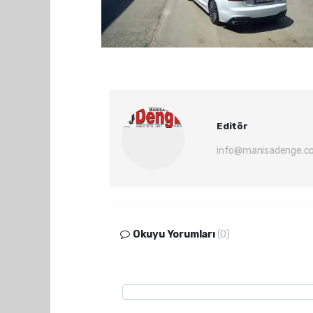
Editör
info@manisadenge.c
Okuyu Yorumları
(0)