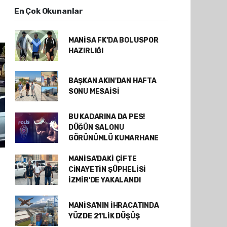
En Çok Okunanlar
MANİSA FK'DA BOLUSPOR
HAZIRLIĞI
BAŞKAN AKIN'DAN HAFTA
SONU MESAİSİ
BU KADARINA DA PES!
DÜĞÜN SALONU
GÖRÜNÜMLÜ KUMARHANE
MANİSA'DAKİ ÇİFTE
CİNAYETİN ŞÜPHELİSİ
İZMİR'DE YAKALANDI
MANİSA'NIN İHRACATINDA
YÜZDE 21'LİK DÜŞÜŞ