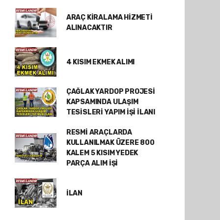
ARAÇ KİRALAMA HİZMETİ
ALINACAKTIR
4 KISIM EKMEK ALIMI
ÇAĞLAK YARDOP PROJESİ
KAPSAMINDA ULAŞIM
TESİSLERİ YAPIM İŞİ İLANI
RESMİ ARAÇLARDA
KULLANILMAK ÜZERE 800
KALEM 5 KISIM YEDEK
PARÇA ALIM İŞİ
İLAN