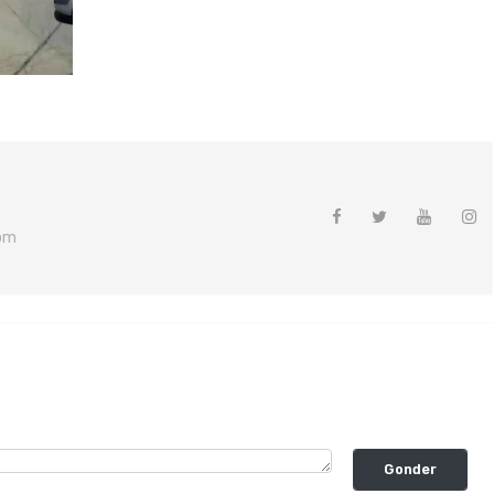
om
Gonder