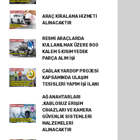
ARAÇ KİRALAMA HİZMETİ
ALINACAKTIR
RESMİ ARAÇLARDA
KULLANILMAK ÜZERE 800
KALEM 5 KISIM YEDEK
PARÇA ALIM İŞİ
ÇAĞLAK YARDOP PROJESİ
KAPSAMINDA ULAŞIM
TESİSLERİ YAPIM İŞİ İLANI
AĞ ANAHTARLARI
,KABLOSUZ ERİŞİM
CİHAZLARI VE KAMERA
GÜVENLİK SİSTEMLERİ
MALZEMELERİ
ALINACAKTIR