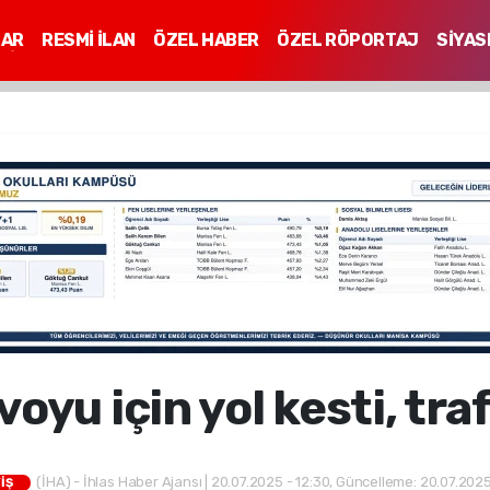
LAR
RESMİ İLAN
ÖZEL HABER
ÖZEL RÖPORTAJ
SİYAS
Mİ
yu için yol kesti, trafi
(İHA) - İhlas Haber Ajansı | 20.07.2025 - 12:30, Güncelleme: 20.07.2025
İŞ