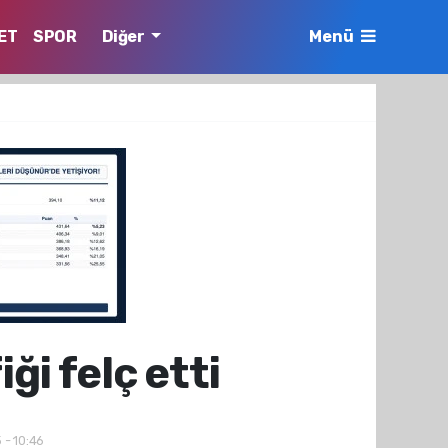
ET
SPOR
Diğer
Menü
ği felç etti
 - 10:46