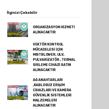
İlginizi Çekebilir
ORGANİZASYON HİZMETİ
ALINACAKTIR
VEKTÖR KONTROL
MÜCADELESİ İÇİN
MISTBLOWER, ULV,
PULVARİZATÖR , TERMAL
SİSLEME CİHAZI SATIN
ALINACAKTIR
AĞ ANAHTARLARI
,KABLOSUZ ERİŞİM
CİHAZLARI VE KAMERA
GÜVENLİK SİSTEMLERİ
MALZEMELERİ
ALINACAKTIR