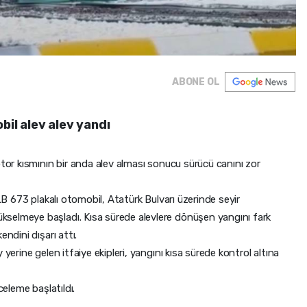
ABONE OL
bil alev alev yandı
otor kısmının bir anda alev alması sonucu sürücü canını zor
 LB 673 plakalı otomobil, Atatürk Bulvarı üzerinde seyir
selmeye başladı. Kısa sürede alevlere dönüşen yangını fark
ndini dışarı attı.
yerine gelen itfaiye ekipleri, yangını kısa sürede kontrol altına
celeme başlatıldı.