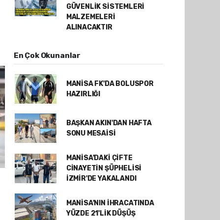
GÜVENLİK SİSTEMLERİ
MALZEMELERİ
ALINACAKTIR
En Çok Okunanlar
MANİSA FK'DA BOLUSPOR
HAZIRLIĞI
BAŞKAN AKIN'DAN HAFTA
SONU MESAİSİ
MANİSA'DAKİ ÇİFTE
CİNAYETİN ŞÜPHELİSİ
İZMİR'DE YAKALANDI
MANİSA'NIN İHRACATINDA
YÜZDE 21'LİK DÜŞÜŞ