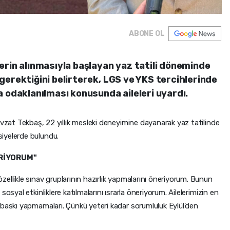
ABONE OL
erin alınmasıyla başlayan yaz tatili döneminde
gerektiğini belirterek, LGS ve YKS tercihlerinde
a odaklanılması konusunda aileleri uyardı.
vzat Tekbaş, 22 yıllık mesleki deneyimine dayanarak yaz tatilinde
iyelerde bulundu.
ERİYORUM"
ellikle sınav gruplarının hazırlık yapmalarını öneriyorum. Bunun
osyal etkinliklere katılmalarını ısrarla öneriyorum. Ailelerimizin en
 baskı yapmamaları. Çünkü yeteri kadar sorumluluk Eylül'den