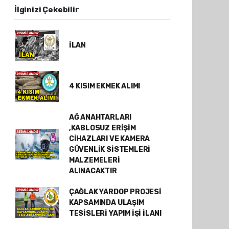
İlginizi Çekebilir
İLAN
4 KISIM EKMEK ALIMI
AĞ ANAHTARLARI
,KABLOSUZ ERİŞİM
CİHAZLARI VE KAMERA
GÜVENLİK SİSTEMLERİ
MALZEMELERİ
ALINACAKTIR
ÇAĞLAK YARDOP PROJESİ
KAPSAMINDA ULAŞIM
TESİSLERİ YAPIM İŞİ İLANI