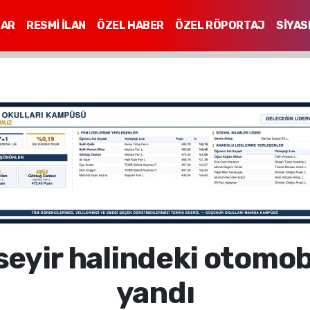
LAR
RESMİ İLAN
ÖZEL HABER
ÖZEL RÖPORTAJ
SİYAS
Mİ
seyir halindeki otomobi
yandı