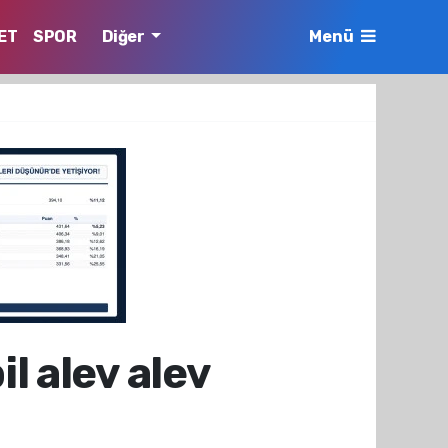
ET
SPOR
Diğer
Menü
l alev alev