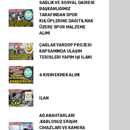
SAĞLIK VE SOSYAL DAİRESİ
BAŞKANLIĞIMIZ
TARAFINDAN SPOR
KULÜPLERİNE DAĞITILMAK
ÜZERE SPOR MALZEME
ALIMI
ÇAĞLAK YARDOP PROJESİ
KAPSAMINDA ULAŞIM
TESİSLERİ YAPIM İŞİ İLANI
4 KISIM EKMEK ALIMI
İLAN
AĞ ANAHTARLARI
,KABLOSUZ ERİŞİM
CİHAZLARI VE KAMERA