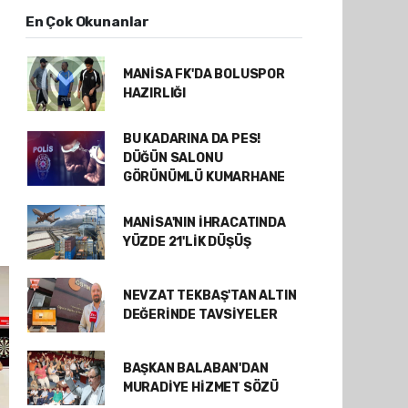
En Çok Okunanlar
MANİSA FK'DA BOLUSPOR
HAZIRLIĞI
BU KADARINA DA PES!
DÜĞÜN SALONU
GÖRÜNÜMLÜ KUMARHANE
MANİSA'NIN İHRACATINDA
YÜZDE 21'LİK DÜŞÜŞ
NEVZAT TEKBAŞ'TAN ALTIN
DEĞERİNDE TAVSİYELER
BAŞKAN BALABAN'DAN
MURADİYE HİZMET SÖZÜ