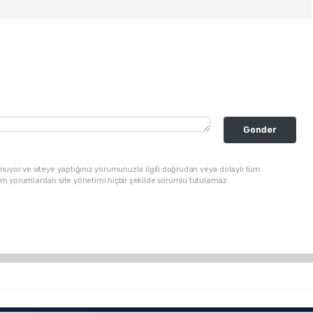
Gonder
nuyor ve siteye yaptığınız yorumunuzla ilgili doğrudan veya dolaylı tüm
üm yorumlardan site yönetimi hiçbir şekilde sorumlu tutulamaz.