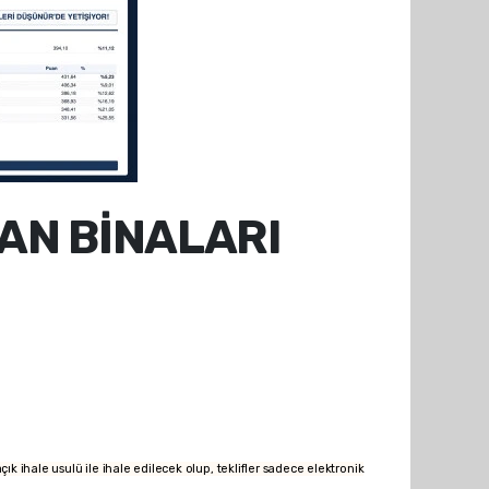
MAN BİNALARI
hale usulü ile ihale edilecek olup, teklifler sadece elektronik