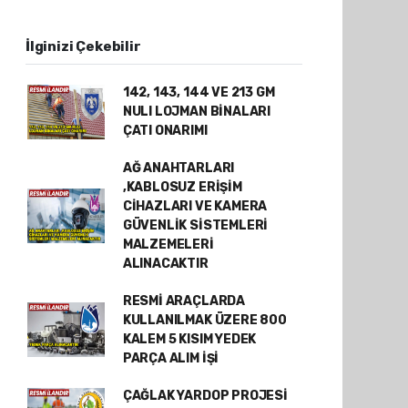
İlginizi Çekebilir
142, 143, 144 VE 213 GM
NULI LOJMAN BİNALARI
ÇATI ONARIMI
AĞ ANAHTARLARI
,KABLOSUZ ERİŞİM
CİHAZLARI VE KAMERA
GÜVENLİK SİSTEMLERİ
MALZEMELERİ
ALINACAKTIR
RESMİ ARAÇLARDA
KULLANILMAK ÜZERE 800
KALEM 5 KISIM YEDEK
PARÇA ALIM İŞİ
ÇAĞLAK YARDOP PROJESİ