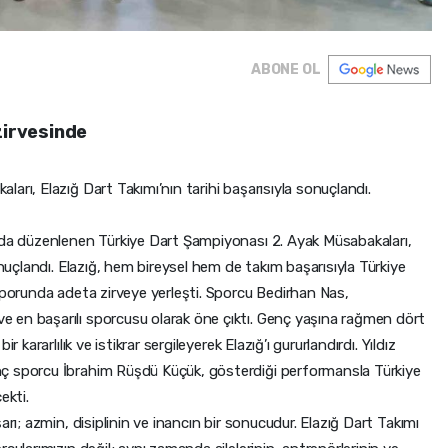
ABONE OL
zirvesinde
arı, Elazığ Dart Takımı’nın tarihi başarısıyla sonuçlandı.
’da düzenlenen Türkiye Dart Şampiyonası 2. Ayak Müsabakaları,
onuçlandı. Elazığ, hem bireysel hem de takım başarısıyla Türkiye
sporunda adeta zirveye yerleşti. Sporcu Bedirhan Nas,
 en başarılı sporcusu olarak öne çıktı. Genç yaşına rağmen dört
 kararlılık ve istikrar sergileyerek Elazığ’ı gururlandırdı. Yıldız
ç sporcu İbrahim Rüşdü Küçük, gösterdiği performansla Türkiye
ekti.
arı; azmin, disiplinin ve inancın bir sonucudur. Elazığ Dart Takımı