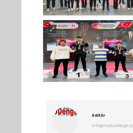
Editör
info@manisadenge.c