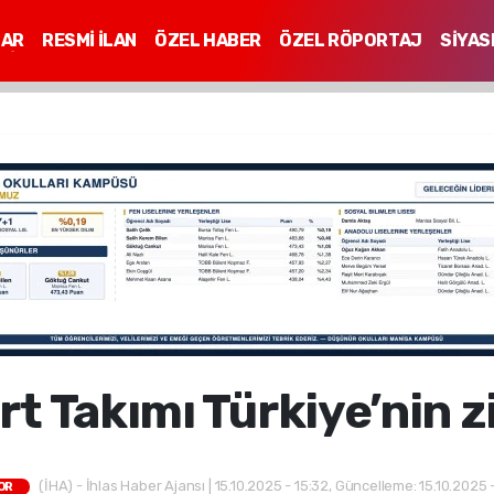
LAR
RESMİ İLAN
ÖZEL HABER
ÖZEL RÖPORTAJ
SİYAS
Mİ
rt Takımı Türkiye’nin 
(İHA) - İhlas Haber Ajansı | 15.10.2025 - 15:32, Güncelleme: 15.10.2025 -
OR