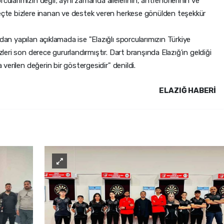
cularımızın değil; aynı zamanda ailelerinin, antrenörlerinin ve
reçte bizlere inanan ve destek veren herkese gönülden teşekkür
dan yapılan açıklamada ise "Elazığlı sporcularımızın Türkiye
zleri son derece gururlandırmıştır. Dart branşında Elazığ’ın geldiği
a verilen değerin bir göstergesidir" denildi.
ELAZIĞ HABERİ