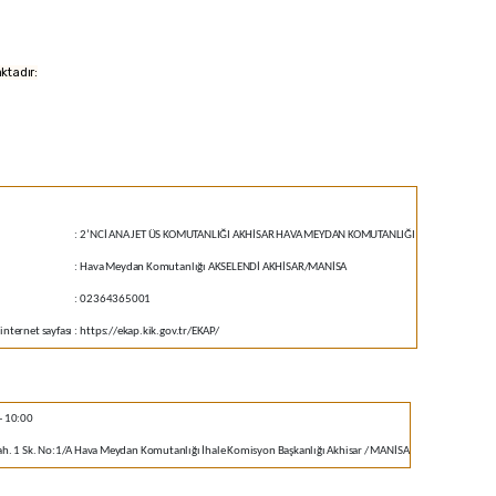
aktadır:
:
2’NCİ ANA JET ÜS KOMUTANLIĞI AKHİSAR HAVA MEYDAN KOMUTANLIĞI
:
Hava Meydan Komutanlığı AKSELENDİ AKHİSAR/MANİSA
:
02364365001
internet sayfası
:
https://ekap.kik.gov.tr/EKAP/
- 10:00
h. 1 Sk. No:1/A Hava Meydan Komutanlığı İhale Komisyon Başkanlığı Akhisar / MANİSA