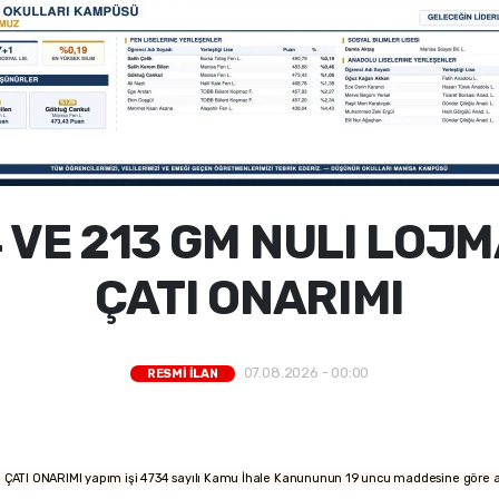
44 VE 213 GM NULI LOJ
ÇATI ONARIMI
07.08.2026 - 00:00
RESMİ İLAN
ATI ONARIMI yapım işi 4734 sayılı Kamu İhale Kanununun 19 uncu maddesine göre açık i