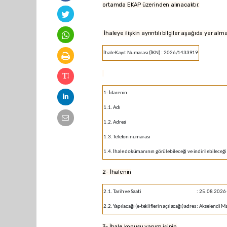
ortamda EKAP üzerinden alınacaktır.
İhaleye ilişkin ayrıntılı bilgiler aşağıda yer alm
İhale Kayıt Numarası (İKN)
:
2026/1433919
1- İdarenin
1.1. Adı
1.2. Adresi
1.3. Telefon numarası
1.4. İhale dokümanının görülebileceği ve indirilebileceği 
2- İhalenin
2.1. Tarih ve Saati
:
25.08.2026 
2.2. Yapılacağı (e-tekliflerin açılacağı) adres
:
Akselendi Ma
3- İhale konusu yapım işinin