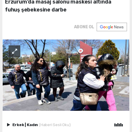
Erzurum’da masaj salonu maskesi altında
fuhuş şebekesine darbe
ABONE OL
Erkek
|
Kadın
(Haberi Sesli Oku)