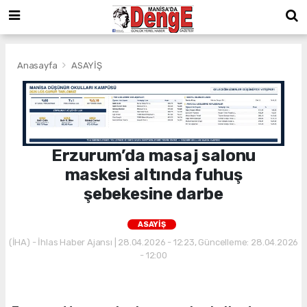
Anasayfa
ASAYİŞ
Erzurum’da masaj salonu
maskesi altında fuhuş
şebekesine darbe
ASAYİŞ
(İHA) - İhlas Haber Ajansı | 28.04.2026 - 12:23, Güncelleme: 28.04.2026
- 12:00