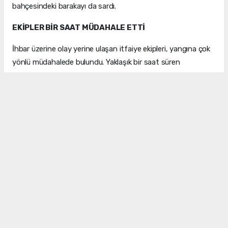
bahçesindeki barakayı da sardı.
EKİPLER BİR SAAT MÜDAHALE ETTİ
İhbar üzerine olay yerine ulaşan itfaiye ekipleri, yangına çok
yönlü müdahalede bulundu. Yaklaşık bir saat süren
çalışmaların ardından alevler kontrol altına alınarak
söndürüldü. Yangının tamamen söndürülmesinin ardından
bölgede soğutma çalışması gerçekleştirildi.
YANGININ NEDENİ ARAŞTIRILIYOR
Yangında oluşan hasarın tespitine yönelik çalışmalar
sürerken, yangının çıkış nedeninin belirlenmesi amacıyla
inceleme başlatıldı. Olayla ilgili soruşturma devam ediyor.
İHA
BURSA HABERİ