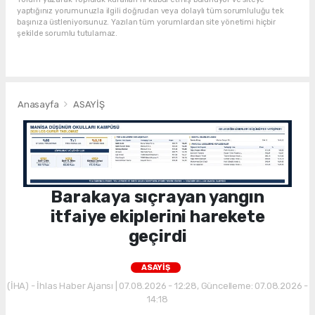
yaptığınız yorumunuzla ilgili doğrudan veya dolaylı tüm sorumluluğu tek
başınıza üstleniyorsunuz. Yazılan tüm yorumlardan site yönetimi hiçbir
şekilde sorumlu tutulamaz.
Anasayfa
ASAYİŞ
Barakaya sıçrayan yangın
itfaiye ekiplerini harekete
geçirdi
ASAYİŞ
(İHA) - İhlas Haber Ajansı | 07.08.2026 - 12:28, Güncelleme: 07.08.2026 -
14:18