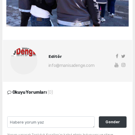
Editör
info@manisadenge.com
Okuyu Yorumları
(0)
Gonder
Yorum yazarak Topluluk Kuralları’nı kabul etmiş bulunuyor ve siteye