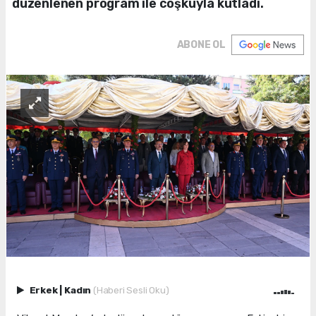
düzenlenen program ile coşkuyla kutladı.
ABONE OL
Erkek
|
Kadın
(Haberi Sesli Oku)