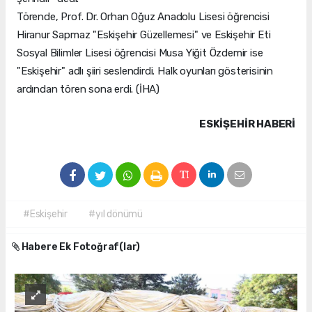
Törende, Prof. Dr. Orhan Oğuz Anadolu Lisesi öğrencisi
Hiranur Sapmaz "Eskişehir Güzellemesi" ve Eskişehir Eti
Sosyal Bilimler Lisesi öğrencisi Musa Yiğit Özdemir ise
"Eskişehir" adlı şiiri seslendirdi. Halk oyunları gösterisinin
ardından tören sona erdi. (İHA)
ESKIŞEHIR HABERİ
#Eskişehir
#yıl dönümü
Habere Ek Fotoğraf(lar)