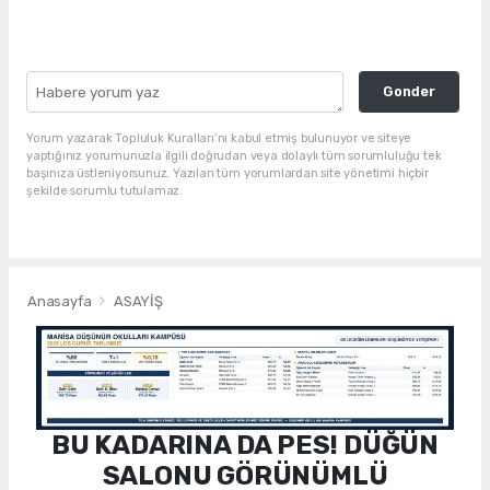
Gonder
Yorum yazarak Topluluk Kuralları’nı kabul etmiş bulunuyor ve siteye
yaptığınız yorumunuzla ilgili doğrudan veya dolaylı tüm sorumluluğu tek
başınıza üstleniyorsunuz. Yazılan tüm yorumlardan site yönetimi hiçbir
şekilde sorumlu tutulamaz.
Anasayfa
ASAYİŞ
BU KADARINA DA PES! DÜĞÜN
SALONU GÖRÜNÜMLÜ