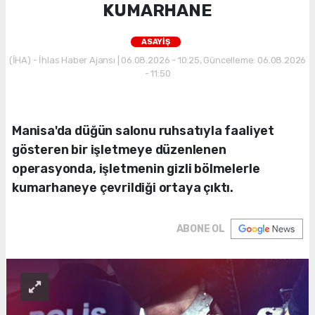
KUMARHANE
ASAYİŞ
(İHA) - İhlas Haber Ajansı | 06.08.2026 - 10:25, Güncelleme: 06.08.2026
- 11:50
Manisa'da düğün salonu ruhsatıyla faaliyet
gösteren bir işletmeye düzenlenen
operasyonda, işletmenin gizli bölmelerle
kumarhaneye çevrildiği ortaya çıktı.
ABONE OL