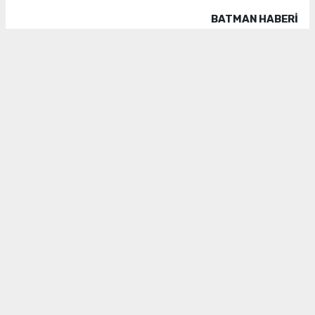
BATMAN HABERİ
#batman arıcılık
#bal rekoltesi
#gercüş arıcıları
#veysi kaya
Habere Ek Fotoğraf(lar)