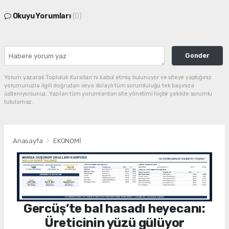
Okuyu Yorumları
(0)
Gonder
Yorum yazarak Topluluk Kuralları’nı kabul etmiş bulunuyor ve siteye yaptığınız
yorumunuzla ilgili doğrudan veya dolaylı tüm sorumluluğu tek başınıza
üstleniyorsunuz. Yazılan tüm yorumlardan site yönetimi hiçbir şekilde sorumlu
tutulamaz.
Anasayfa
EKONOMİ
Gercüş’te bal hasadı heyecanı:
Üreticinin yüzü gülüyor