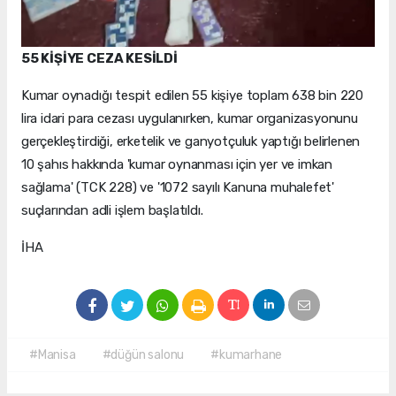
55 KİŞİYE CEZA KESİLDİ
Kumar oynadığı tespit edilen 55 kişiye toplam 638 bin 220
lira idari para cezası uygulanırken, kumar organizasyonunu
gerçekleştirdiği, erketelik ve ganyotçuluk yaptığı belirlenen
10 şahıs hakkında 'kumar oynanması için yer ve imkan
sağlama' (TCK 228) ve '1072 sayılı Kanuna muhalefet'
suçlarından adli işlem başlatıldı.
İHA
#Manisa
#düğün salonu
#kumarhane