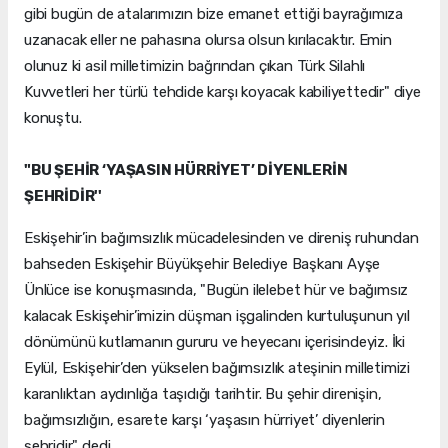
gibi bugün de atalarımızın bize emanet ettiği bayrağımıza
uzanacak eller ne pahasına olursa olsun kırılacaktır. Emin
olunuz ki asil milletimizin bağrından çıkan Türk Silahlı
Kuvvetleri her türlü tehdide karşı koyacak kabiliyettedir" diye
konuştu.
"BU ŞEHİR ‘YAŞASIN HÜRRİYET’ DİYENLERİN
ŞEHRİDİR''
Eskişehir’in bağımsızlık mücadelesinden ve direniş ruhundan
bahseden Eskişehir Büyükşehir Belediye Başkanı Ayşe
Ünlüce ise konuşmasında, "Bugün ilelebet hür ve bağımsız
kalacak Eskişehir’imizin düşman işgalinden kurtuluşunun yıl
dönümünü kutlamanın gururu ve heyecanı içerisindeyiz. İki
Eylül, Eskişehir’den yükselen bağımsızlık ateşinin milletimizi
karanlıktan aydınlığa taşıdığı tarihtir. Bu şehir direnişin,
bağımsızlığın, esarete karşı ‘yaşasın hürriyet’ diyenlerin
şehridir" dedi.