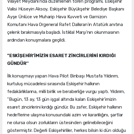
Vilayet Meydanı’nda düzenlenen tören programı, Eskişehir
Valisi Hüseyin Aksoy, Eskişehir Büyükşehir Belediye Başkanı
Ayşe Ünlüce ve Muharip Hava Kuvveti ve Garnizon
Komutanı Hava Orgeneral Rafet Dalkıran’ın Atatürk anıtına
çelenk bırakmasıyla başladı. İstiklal Marşı’nın okunmasının
ardından konuşmalara geçildi.
"ESKİŞEHİR’İMİZİN ESARET ZİNCİRLERİNİ KIRDIĞI
GÜNDÜR''
İlk konuşmayı yapan Hava Pilot Binbaşı Mustafa Yıldırım,
kurtuluş mücadelesi sırasında Eskişehir halkının
fedakârlıklarına, milli birlik ve beraberliğe vurgu yaptı. Yıldırım,
"Bugün, 13 ay, 13 gün işgal altında kalan Eskişehir’imizin
esaret zincirlerini kırdığı gündür. Bu zafer, Eskişehir halkının
hedeflerine ulaşma konusundaki azim ve kararlılığını, şartlar
ne olursa olsun zorlukların üstesinden gelinebileceğini
göstermiştir. Değerli Eskişehirliler, herkes bilsin ki dün olduğu