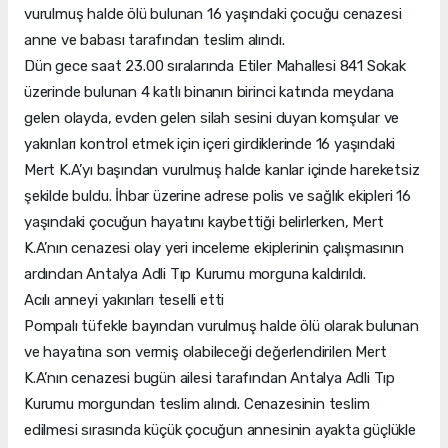
vurulmuş halde ölü bulunan 16 yaşındaki çocuğu cenazesi
anne ve babası tarafından teslim alındı.
Dün gece saat 23.00 sıralarında Etiler Mahallesi 841 Sokak
üzerinde bulunan 4 katlı binanın birinci katında meydana
gelen olayda, evden gelen silah sesini duyan komşular ve
yakınları kontrol etmek için içeri girdiklerinde 16 yaşındaki
Mert K.A’yı başından vurulmuş halde kanlar içinde hareketsiz
şekilde buldu. İhbar üzerine adrese polis ve sağlık ekipleri 16
yaşındaki çocuğun hayatını kaybettiği belirlerken, Mert
K.A’nın cenazesi olay yeri inceleme ekiplerinin çalışmasının
ardından Antalya Adli Tıp Kurumu morguna kaldırıldı.
Acılı anneyi yakınları teselli etti
Pompalı tüfekle bayından vurulmuş halde ölü olarak bulunan
ve hayatına son vermiş olabileceği değerlendirilen Mert
K.A’nın cenazesi bugün ailesi tarafından Antalya Adli Tıp
Kurumu morgundan teslim alındı. Cenazesinin teslim
edilmesi sırasında küçük çocuğun annesinin ayakta güçlükle