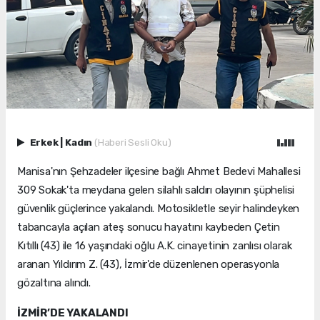
Erkek
|
Kadın
(Haberi Sesli Oku)
Manisa'nın Şehzadeler ilçesine bağlı Ahmet Bedevi Mahallesi
309 Sokak'ta meydana gelen silahlı saldırı olayının şüphelisi
güvenlik güçlerince yakalandı. Motosikletle seyir halindeyken
tabancayla açılan ateş sonucu hayatını kaybeden Çetin
Kıtıllı (43) ile 16 yaşındaki oğlu A.K. cinayetinin zanlısı olarak
aranan Yıldırım Z. (43), İzmir'de düzenlenen operasyonla
gözaltına alındı.
İZMİR’DE YAKALANDI