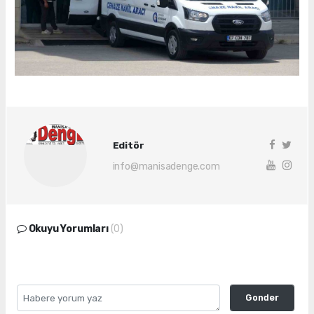
Editör
info@manisadenge.com
Okuyu Yorumları
(0)
Gonder