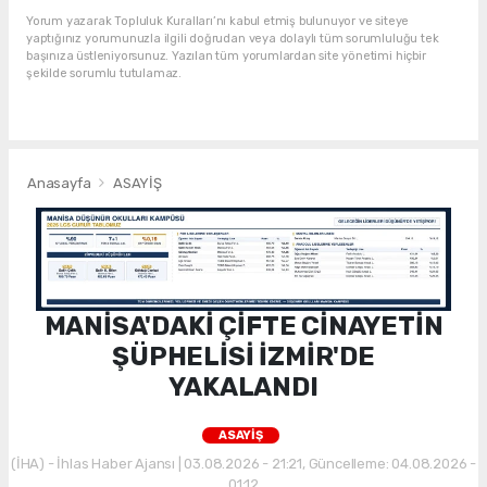
Yorum yazarak Topluluk Kuralları’nı kabul etmiş bulunuyor ve siteye
yaptığınız yorumunuzla ilgili doğrudan veya dolaylı tüm sorumluluğu tek
başınıza üstleniyorsunuz. Yazılan tüm yorumlardan site yönetimi hiçbir
şekilde sorumlu tutulamaz.
Anasayfa
ASAYİŞ
MANİSA'DAKİ ÇİFTE CİNAYETİN
ŞÜPHELİSİ İZMİR'DE
YAKALANDI
ASAYİŞ
(İHA) - İhlas Haber Ajansı | 03.08.2026 - 21:21, Güncelleme: 04.08.2026 -
01:12