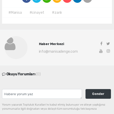
#Manisa
#cinayet
#zanlı
Haber Merkezi
info@manisadenge.com
Okuyu Yorumları
(0)
Gonder
Yorum yazarak Topluluk Kuralları’nı kabul etmiş bulunuyor ve siteye yaptığınız
yorumunuzla ilgili doğrudan veya dolaylı tüm sorumluluğu tek başınıza
üstleniyorsunuz. Yazılan tüm yorumlardan site yönetimi hiçbir şekilde sorumlu