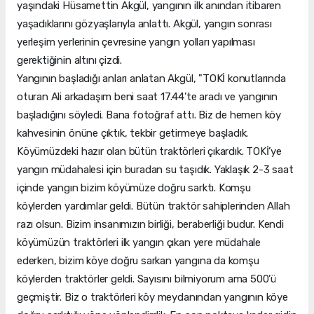
yaşındaki Hüsamettin Akgül, yangının ilk anından itibaren
yaşadıklarını gözyaşlarıyla anlattı. Akgül, yangın sonrası
yerleşim yerlerinin çevresine yangın yolları yapılması
gerektiğinin altını çizdi.
Yangının başladığı anları anlatan Akgül, "TOKİ konutlarında
oturan Ali arkadaşım beni saat 17.44’te aradı ve yangının
başladığını söyledi. Bana fotoğraf attı. Biz de hemen köy
kahvesinin önüne çıktık, tekbir getirmeye başladık.
Köyümüzdeki hazır olan bütün traktörleri çıkardık. TOKİ’ye
yangın müdahalesi için buradan su taşıdık. Yaklaşık 2-3 saat
içinde yangın bizim köyümüze doğru sarktı. Komşu
köylerden yardımlar geldi. Bütün traktör sahiplerinden Allah
razı olsun. Bizim insanımızın birliği, beraberliği budur. Kendi
köyümüzün traktörleri ilk yangın çıkan yere müdahale
ederken, bizim köye doğru sarkan yangına da komşu
köylerden traktörler geldi. Sayısını bilmiyorum ama 500’ü
geçmiştir. Biz o traktörleri köy meydanından yangının köye