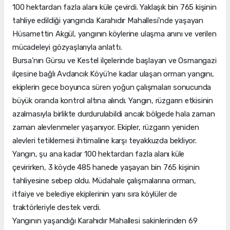
100 hektardan fazla alanı küle çevirdi. Yaklaşık bin 765 kişinin
tahliye edildiği yangında Karahıdır Mahallesi’nde yaşayan
Hüsamettin Akgül, yangının köylerine ulaşma anını ve verilen
mücadeleyi gözyaşlarıyla anlattı.
Bursa’nın Gürsu ve Kestel ilçelerinde başlayan ve Osmangazi
ilçesine bağlı Avdancık Köyü’ne kadar ulaşan orman yangını,
ekiplerin gece boyunca süren yoğun çalışmaları sonucunda
büyük oranda kontrol altına alındı. Yangın, rüzgarın etkisinin
azalmasıyla birlikte durdurulabildi ancak bölgede hala zaman
zaman alevlenmeler yaşanıyor. Ekipler, rüzgarın yeniden
alevleri tetiklemesi ihtimaline karşı teyakkuzda bekliyor.
Yangın, şu ana kadar 100 hektardan fazla alanı küle
çevirirken, 3 köyde 485 hanede yaşayan bin 765 kişinin
tahliyesine sebep oldu. Müdahale çalışmalarına orman,
itfaiye ve belediye ekiplerinin yanı sıra köylüler de
traktörleriyle destek verdi.
Yangının yaşandığı Karahıdır Mahallesi sakinlerinden 69