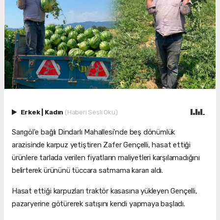
Erkek
|
Kadın
(Haberi Sesli Oku)
Sarıgöl'e bağlı Dindarlı Mahallesi'nde beş dönümlük
arazisinde karpuz yetiştiren Zafer Gençelli, hasat ettiği
ürünlere tarlada verilen fiyatların maliyetleri karşılamadığını
belirterek ürününü tüccara satmama kararı aldı.
Hasat ettiği karpuzları traktör kasasına yükleyen Gençelli,
pazaryerine götürerek satışını kendi yapmaya başladı.