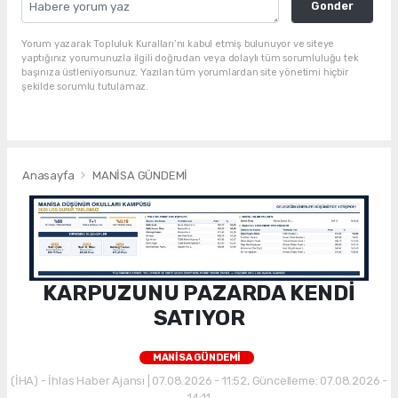
Gonder
Yorum yazarak Topluluk Kuralları’nı kabul etmiş bulunuyor ve siteye
yaptığınız yorumunuzla ilgili doğrudan veya dolaylı tüm sorumluluğu tek
başınıza üstleniyorsunuz. Yazılan tüm yorumlardan site yönetimi hiçbir
şekilde sorumlu tutulamaz.
Anasayfa
MANİSA GÜNDEMİ
KARPUZUNU PAZARDA KENDİ
SATIYOR
MANİSA GÜNDEMİ
(İHA) - İhlas Haber Ajansı | 07.08.2026 - 11:52, Güncelleme: 07.08.2026 -
14:11