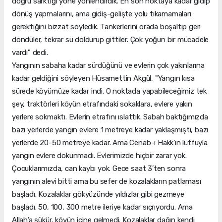
doğru sarktığı yöne yönlendirdik. En son noktaya kadar gidip
dönüş yapmalarını, ama gidiş-gelişte yolu tıkamamaları
gerektiğini bizzat söyledik. Tankerlerini orada boşaltıp geri
döndüler, tekrar su doldurup gittiler. Çok yoğun bir mücadele
vardı" dedi.
Yangının sabaha kadar sürdüğünü ve evlerin çok yakınlarına
kadar geldiğini söyleyen Hüsamettin Akgül, "Yangın kısa
sürede köyümüze kadar indi. O noktada yapabileceğimiz tek
şey, traktörleri köyün etrafındaki sokaklara, evlere yakın
yerlere sokmaktı. Evlerin etrafını ıslattık. Sabah baktığımızda
bazı yerlerde yangın evlere 1 metreye kadar yaklaşmıştı, bazı
yerlerde 20-50 metreye kadar. Ama Cenab-ı Hakk’ın lütfuyla
yangın evlere dokunmadı. Evlerimizde hiçbir zarar yok.
Çocuklarımızda, can kaybı yok. Gece saat 3’ten sonra
yangının alevi bitti ama bu sefer de kozalakların patlaması
başladı. Kozalaklar gökyüzünde yıldızlar gibi gezmeye
başladı. 50, 100, 300 metre ileriye kadar sıçrıyordu. Ama
Allah’a şükür, köyün içine gelmedi. Kozalaklar dağın kendi