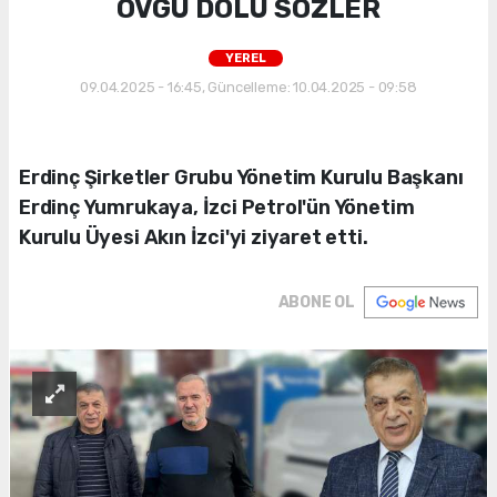
ÖVGÜ DOLU SÖZLER
YEREL
09.04.2025 - 16:45, Güncelleme: 10.04.2025 - 09:58
Erdinç Şirketler Grubu Yönetim Kurulu Başkanı
Erdinç Yumrukaya, İzci Petrol'ün Yönetim
Kurulu Üyesi Akın İzci'yi ziyaret etti.
ABONE OL