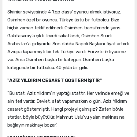
Skriniar seviyesinde 4 'top class' oyuncu almak istiyoruz.
Osimhen özel bir oyuncu. Türkiye üstü bir futbolcu. Bize
hiçbir zaman teklif edilmedi. Osimhen transferinde şans
Galatasaray'a çıktı. Icardi sakatlandı, Osimhen Suudi
Arabistan'a gidiyordu. Son dakika Napoli Başkanı fiyat artırdı.
Avrupa kapanmıştı bir tek Türkiye vardı. Forvete ihtiyacımız
var. Ama Osimhen başka bir kategori. Osimhen başka
kategoride bir futbolcu. 40 yılda bir gelir.
"AZİZ YILDIRIM CESARET GÖSTERMİŞTİR"
"Bu stat, Aziz Yıldırım'ın yaptığı stattır. Her yerinde emeği ve
alın teri vardır. Devlet, stat yapamazken o gün, Aziz Yıldırım
cesaret göstermiştir. Hangi projeyi çalmışız? Zaten böyle
statlar, böyle büyütülür. Mahmut Uslu'yu yalan makinasına
bağlayın makinayı bozar."