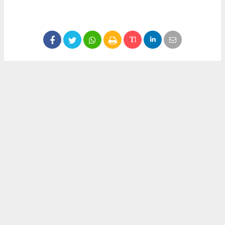
#Erdinç Yumrukaya
#Akın İzci
#İzci Petrol
Okuyu Yorumları
(0)
Gonder
Yorum yazarak Topluluk Kuralları’nı kabul etmiş bulunuyor ve siteye yaptığınız
yorumunuzla ilgili doğrudan veya dolaylı tüm sorumluluğu tek başınıza
üstleniyorsunuz. Yazılan tüm yorumlardan site yönetimi hiçbir şekilde sorumlu
tutulamaz.