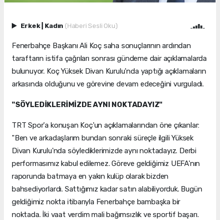
Erkek
|
Kadın
(Haberi Sesli Oku)
Fenerbahçe Başkanı Ali Koç saha sonuçlarının ardından
taraftarın istifa çağrıları sonrası gündeme dair açıklamalarda
bulunuyor. Koç Yüksek Divan Kurulu'nda yaptığı açıklamaların
arkasında olduğunu ve görevine devam edeceğini vurguladı.
"SÖYLEDİKLERİMİZDE AYNI NOKTADAYIZ"
TRT Spor'a konuşan Koç'un açıklamalarından öne çıkanlar:
"Ben ve arkadaşlarım bundan sonraki süreçle ilgili Yüksek
Divan Kurulu'nda söylediklerimizde aynı noktadayız. Derbi
performasımız kabul edilemez. Göreve geldiğimiz UEFA'nın
raporunda batmaya en yakın kulüp olarak bizden
bahsediyorlardı. Sattığımız kadar satın alabiliyorduk. Bugün
geldiğimiz nokta itibarıyla Fenerbahçe bambaşka bir
noktada. İki vaat verdim mali bağımsızlık ve sportif başarı.