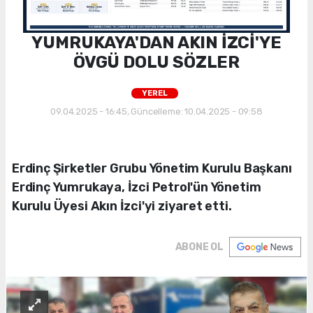
YUMRUKAYA'DAN AKIN İZCİ'YE
ÖVGÜ DOLU SÖZLER
YEREL
09.04.2025 - 16:45, Güncelleme: 10.04.2025 - 09:58
Erdinç Şirketler Grubu Yönetim Kurulu Başkanı
Erdinç Yumrukaya, İzci Petrol'ün Yönetim
Kurulu Üyesi Akın İzci'yi ziyaret etti.
ABONE OL