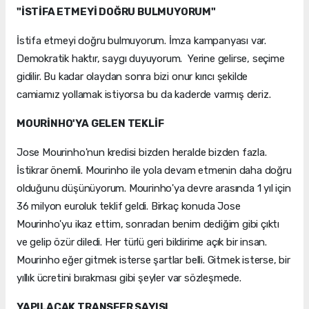
"İSTİFA ETMEYİ DOĞRU BULMUYORUM"
İstifa etmeyi doğru bulmuyorum. İmza kampanyası var.
Demokratik haktır, saygı duyuyorum. Yerine gelirse, seçime
gidilir. Bu kadar olaydan sonra bizi onur kırıcı şekilde
camiamız yollamak istiyorsa bu da kaderde varmış deriz.
MOURİNHO'YA GELEN TEKLİF
Jose Mourinho'nun kredisi bizden heralde bizden fazla.
İstikrar önemli. Mourinho ile yola devam etmenin daha doğru
olduğunu düşünüyorum. Mourinho'ya devre arasında 1 yıl için
36 milyon euroluk teklif geldi. Birkaç konuda Jose
Mourinho'yu ikaz ettim, sonradan benim dediğim gibi çıktı
ve gelip özür diledi. Her türlü geri bildirime açık bir insan.
Mourinho eğer gitmek isterse şartlar belli. Gitmek isterse, bir
yıllık ücretini bırakması gibi şeyler var sözleşmede.
YAPILACAK TRANSFER SAYISI