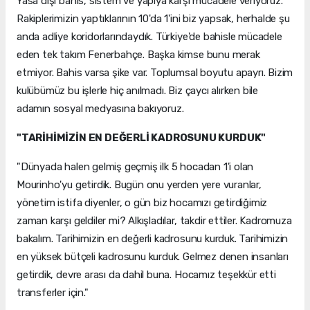
Yasa dışı bahis, sistem ve yapıya karşı mücadele veriyoruz.
Rakiplerimizin yaptıklarının 10'da 1'ini biz yapsak, herhalde şu
anda adliye koridorlarındaydık. Türkiye'de bahisle mücadele
eden tek takım Fenerbahçe. Başka kimse bunu merak
etmiyor. Bahis varsa şike var. Toplumsal boyutu apayrı. Bizim
kulübümüz bu işlerle hiç anılmadı. Biz çaycı alırken bile
adamın sosyal medyasına bakıyoruz.
"TARİHİMİZİN EN DEĞERLİ KADROSUNU KURDUK"
"Dünyada halen gelmiş geçmiş ilk 5 hocadan 1'i olan
Mourinho'yu getirdik. Bugün onu yerden yere vuranlar,
yönetim istifa diyenler, o gün biz hocamızı getirdiğimiz
zaman karşı geldiler mi? Alkışladılar, takdir ettiler. Kadromuza
bakalım. Tarihimizin en değerli kadrosunu kurduk. Tarihimizin
en yüksek bütçeli kadrosunu kurduk. Gelmez denen insanları
getirdik, devre arası da dahil buna. Hocamız teşekkür etti
transferler için."