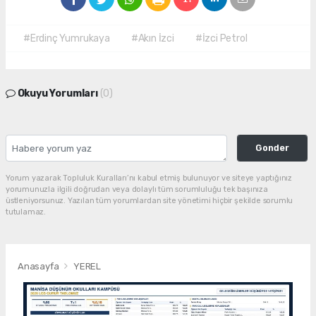
#Erdinç Yumrukaya
#Akın İzci
#İzci Petrol
Okuyu Yorumları
(0)
Gonder
Yorum yazarak Topluluk Kuralları’nı kabul etmiş bulunuyor ve siteye yaptığınız
yorumunuzla ilgili doğrudan veya dolaylı tüm sorumluluğu tek başınıza
üstleniyorsunuz. Yazılan tüm yorumlardan site yönetimi hiçbir şekilde sorumlu
tutulamaz.
Anasayfa
YEREL