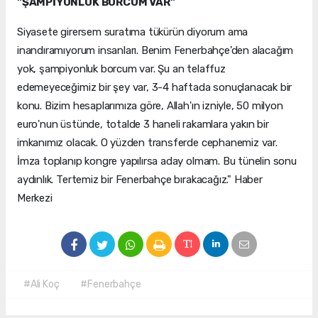
"ŞAMPİYONLUK BORCUM VAR"
Siyasete girersem suratıma tükürün diyorum ama
inandıramıyorum insanları. Benim Fenerbahçe'den alacağım
yok, şampiyonluk borcum var. Şu an telaffuz
edemeyeceğimiz bir şey var, 3-4 haftada sonuçlanacak bir
konu. Bizim hesaplarımıza göre, Allah'ın izniyle, 50 milyon
euro'nun üstünde, totalde 3 haneli rakamlara yakın bir
imkanımız olacak. O yüzden transferde cephanemiz var.
İmza toplanıp kongre yapılırsa aday olmam. Bu tünelin sonu
aydınlık. Tertemiz bir Fenerbahçe bırakacağız." Haber
Merkezi
#Ali Koç
#Fenerbahçe