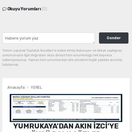
Okuyu Yorumları
(0)
Gonder
Yorum yazarak Topluluk Kuralları’nı kabul etmiş bulunuyor ve siteye yaptığınız
yorumunuzla ilgili doğrudan veya dolaylı tüm sorumluluğu tek başınıza
üstleniyorsunuz. Yazılan tüm yorumlardan site yönetimi hiçbir şekilde sorumlu
tutulamaz.
Anasayfa
YEREL
YUMRUKAYA'DAN AKIN İZCİ'YE