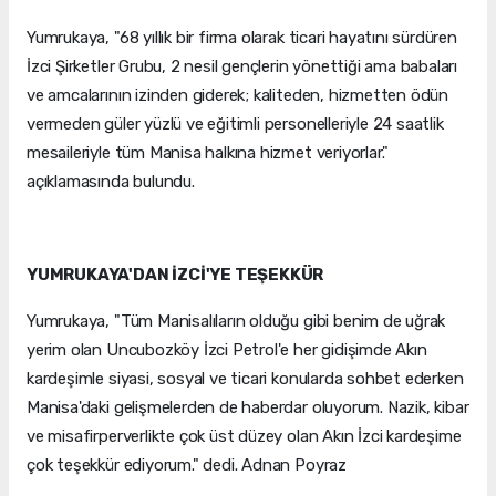
Yumrukaya, "68 yıllık bir firma olarak ticari hayatını sürdüren
İzci Şirketler Grubu, 2 nesil gençlerin yönettiği ama babaları
ve amcalarının izinden giderek; kaliteden, hizmetten ödün
vermeden güler yüzlü ve eğitimli personelleriyle 24 saatlik
mesaileriyle tüm Manisa halkına hizmet veriyorlar."
açıklamasında bulundu.
YUMRUKAYA'DAN İZCİ'YE TEŞEKKÜR
Yumrukaya, "Tüm Manisalıların olduğu gibi benim de uğrak
yerim olan Uncubozköy İzci Petrol'e her gidişimde Akın
kardeşimle siyasi, sosyal ve ticari konularda sohbet ederken
Manisa'daki gelişmelerden de haberdar oluyorum. Nazik, kibar
ve misafirperverlikte çok üst düzey olan Akın İzci kardeşime
çok teşekkür ediyorum." dedi. Adnan Poyraz