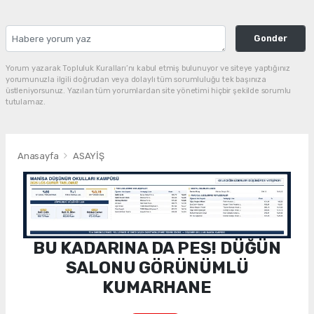
Gonder
Yorum yazarak Topluluk Kuralları’nı kabul etmiş bulunuyor ve siteye yaptığınız
yorumunuzla ilgili doğrudan veya dolaylı tüm sorumluluğu tek başınıza
üstleniyorsunuz. Yazılan tüm yorumlardan site yönetimi hiçbir şekilde sorumlu
tutulamaz.
Anasayfa
ASAYİŞ
BU KADARINA DA PES! DÜĞÜN
SALONU GÖRÜNÜMLÜ
KUMARHANE