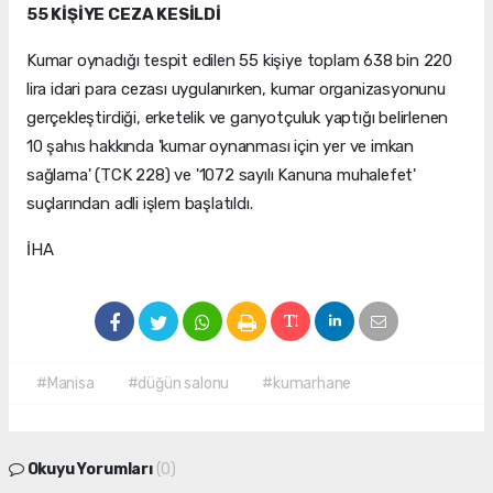
55 KİŞİYE CEZA KESİLDİ
Kumar oynadığı tespit edilen 55 kişiye toplam 638 bin 220
lira idari para cezası uygulanırken, kumar organizasyonunu
gerçekleştirdiği, erketelik ve ganyotçuluk yaptığı belirlenen
10 şahıs hakkında 'kumar oynanması için yer ve imkan
sağlama' (TCK 228) ve '1072 sayılı Kanuna muhalefet'
suçlarından adli işlem başlatıldı.
İHA
#Manisa
#düğün salonu
#kumarhane
Okuyu Yorumları
(0)