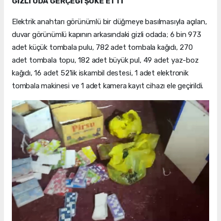
GİZLİ ODA GERÇEĞİ ŞOKE ETTİ
Elektrik anahtarı görünümlü bir düğmeye basılmasıyla açılan,
duvar görünümlü kapının arkasındaki gizli odada; 6 bin 973
adet küçük tombala pulu, 782 adet tombala kağıdı, 270
adet tombala topu, 182 adet büyük pul, 49 adet yaz-boz
kağıdı, 16 adet 52'lik iskambil destesi, 1 adet elektronik
tombala makinesi ve 1 adet kamera kayıt cihazı ele geçirildi.