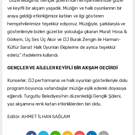
"Düzenlediğimiz Gençlik Şöleni'nde hemşehrilerimizle güzel
ve keyifli bir akşam yaşadık. Müziğin ve halk oyunlarının bir
araya geldiği etkinliğimize katılan ve ilgi gösteren
hemşehrilerimize teşekkür ediyoruz. Müziğiyle, şarkılarıyla ve
gösterileriyle bizleri güzel bir yolculuğa çıkaran Murat Hoca &
Görkem, Üç Ses Üç Akor ve DJ Burak Zengin ile Harman-
Kültür Sanat Halk Oyunları Ekiplerine de ayrıca teşekkür
ederiz." ifadelerini kullandı.
GENÇLER VE AİLELER KEYİFLİ BİR AKŞAM GEÇİRDİ
Konserler, DJ performansı ve halk oyunları gösterileriyle dolu
program boyunca vatandaşlar müziğe eşlik ederek doyasıya
eğlendi. Turgutlu Belediyesi'nin düzenlediği Gençlik Şöleni,
yaz akşamına renk katan etkinliklerden biri oldu.
Editör: AHMET İLHAN SAĞLAM