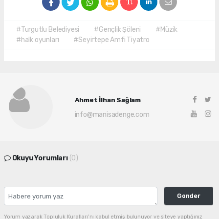
#Turgutlu Belediyesi
#Gençlik Şöleni
#Müzik
#halk oyunları
#Seyirtepe Amfi Tiyatro
Ahmet İlhan Sağlam
info@manisadenge.com
Okuyu Yorumları
(0)
Gonder
Yorum yazarak Topluluk Kuralları’nı kabul etmiş bulunuyor ve siteye yaptığınız