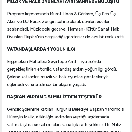
MÜZİK VE HALK OYUNLARI AYNI SAHNEDE BULUŞTU
Program kapsamında Murat Hoca & Görkem, Üç Ses Üç
Akor ve DJ Burak Zengin sahne alarak sevilen eserleri
seslendirdi. Müzik dolu geceye, Harman-Kültür Sanat Halk
Oyunları Ekipleri'nin sergilediği gösteriler de ayrı bir renk kattı.
VATANDAŞLARDAN YOĞUN İLGİ
Ergenekon Mahallesi Seyirtepe Amfi Tiyatro'nda
gerçekleştirilen etkinlik, vatandaşlardan yoğun ilgi gördü.
Şölene katılanlar, müzik ve halk oyunları gösterileriyle
eğlenceli ve unutulmaz bir akşam yaşadı.
BAŞKAN YARDIMCISI MALİZ'DEN TEŞEKKÜR
Gençlik Şöleni'ne katılan Turgutlu Belediye Başkan Yardımcısı
Hüseyin Maliz, etkinliğin ardından yaptığı açıklamada
vatandaşlara ve sahne alan sanatçılara teşekkür etti. Maliz,