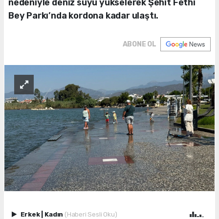
nedeniyle deniz suyu yükselerek Şehit Fethi
Bey Parkı’nda kordona kadar ulaştı.
ABONE OL
Erkek
|
Kadın
(Haberi Sesli Oku)