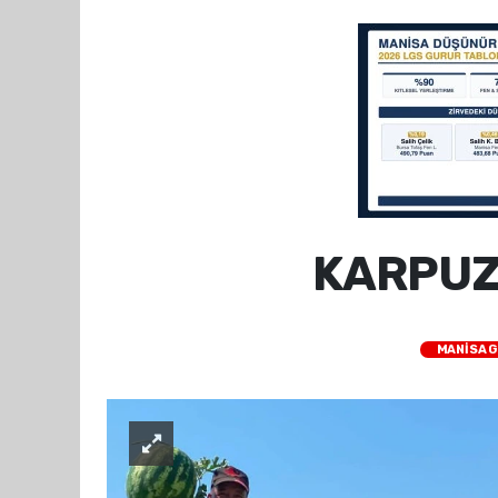
KARPUZ
MANİSA 