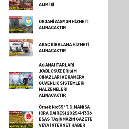
ALIM İŞİ
ORGANİZASYON HİZMETİ
ALINACAKTIR
ARAÇ KİRALAMA HİZMETİ
ALINACAKTIR
AĞ ANAHTARLARI
,KABLOSUZ ERİŞİM
CİHAZLARI VE KAMERA
GÜVENLİK SİSTEMLERİ
MALZEMELERİ
ALINACAKTIR
Örnek No:55* T.C. MANİSA
İCRA DAİRESİ 2025/41336
ESAS TAŞINMAZIN GAZETE
VEYA İNTERNET HABER