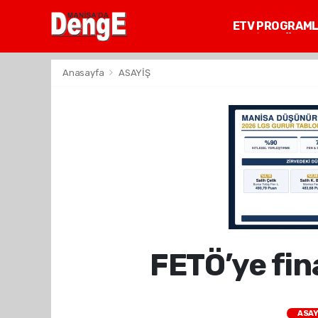
ETV PROGRAM
MANİSA GÜNDE
Anasayfa
ASAYİŞ
FETÖ’ye fin
ASAY