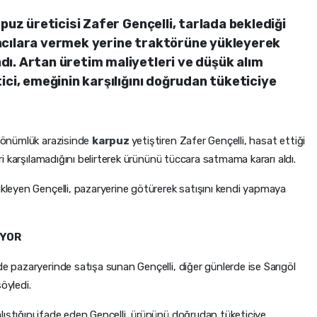
puz üreticisi Zafer Gençelli, tarlada beklediği
acılara vermek yerine traktörüne yükleyerek
ı. Artan üretim maliyetleri ve düşük alım
ici, emeğinin karşılığını doğrudan tüketiciye
 dönümlük arazisinde
karpuz
yetiştiren Zafer Gençelli, hasat ettiği
eri karşılamadığını belirterek ürününü tüccara satmama kararı aldı.
ükleyen Gençelli, pazaryerine götürerek satışını kendi yapmaya
IYOR
de pazaryerinde satışa sunan Gençelli, diğer günlerde ise Sarıgöl
öyledi.
lıştığını ifade eden Gençelli, ürününü doğrudan tüketiciye