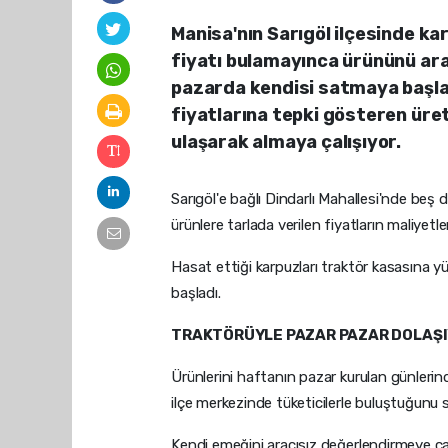
Manisa'nın Sarıgöl ilçesinde kar
fiyatı bulamayınca ürününü ar
pazarda kendisi satmaya başlad
fiyatlarına tepki gösteren üret
ulaşarak almaya çalışıyor.
Sarıgöl'e bağlı Dindarlı Mahallesi'nde beş
ürünlere tarlada verilen fiyatların maliyetl
Hasat ettiği karpuzları traktör kasasına y
başladı.
TRAKTÖRÜYLE PAZAR PAZAR DOLAŞ
Ürünlerini haftanın pazar kurulan günlerin
ilçe merkezinde tüketicilerle buluştuğunu s
Kendi emeğini aracısız değerlendirmeye ça