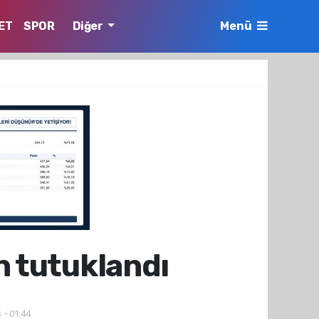
ET
SPOR
Diğer
Menü
n tutuklandı
 - 01:44