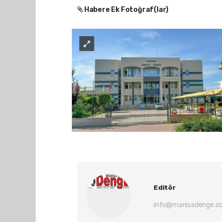
Habere Ek Fotoğraf(lar)
Editör
info@manisadenge.c