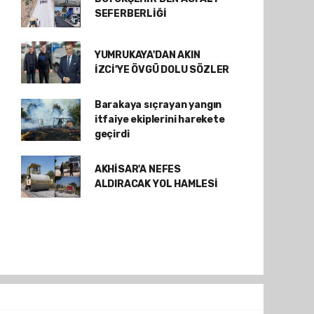
SEFERBERLİĞİ
YUMRUKAYA'DAN AKIN
İZCİ'YE ÖVGÜ DOLU SÖZLER
Barakaya sıçrayan yangın
itfaiye ekiplerini harekete
geçirdi
AKHİSAR'A NEFES
ALDIRACAK YOL HAMLESİ