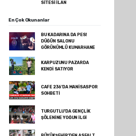
SİTESİ İLAN
En Çok Okunanlar
BU KADARINA DA PES!
DÜĞÜN SALONU
GÖRÜNÜMLÜ KUMARHANE
KARPUZUNU PAZARDA
KENDİ SATIYOR
CAFE 236'DA MANİSASPOR
SOHBETİ
TURGUTLU'DA GENÇLİK
ŞÖLENİNE YOĞUN İLGİ
BÜYÜKŞEHİR'DEN ASFALT