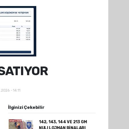
SATIYOR
.2026 - 14:11
İlginizi Çekebilir
142, 143, 144 VE 213 GM
NULI LOJMAN BİNALARI