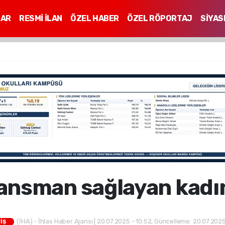
LAR
RESMİ İLAN
ÖZEL HABER
ÖZEL RÖPORTAJ
SİYAS
Mİ
ansman sağlayan kadı
(İHA) - İhlas Haber Ajansı | 20.07.2025 - 10:52, Güncelleme: 20.07.2025
İŞ