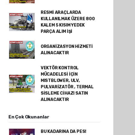
RESMİ ARAÇLARDA
KULLANILMAK ÜZERE 800
KALEM 5 KISIM YEDEK
PARÇA ALIM İŞİ
ORGANİZASYON HİZMETİ
ALINACAKTIR
VEKTÖR KONTROL
MÜCADELESİ İÇİN
MISTBLOWER, ULV,
PULVARİZATÖR , TERMAL
SİSLEME CİHAZI SATIN
ALINACAKTIR
En Çok Okunanlar
BU KADARINA DA PES!