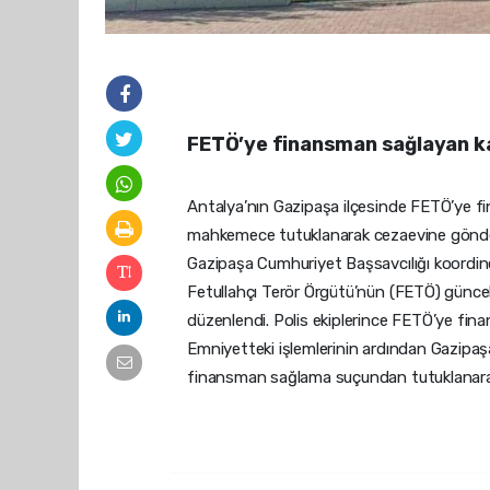
FETÖ’ye finansman sağlayan ka
Antalya’nın Gazipaşa ilçesinde FETÖ’ye fin
mahkemece tutuklanarak cezaevine gönder
Gazipaşa Cumhuriyet Başsavcılığı koordine
Fetullahçı Terör Örgütü’nün (FETÖ) günce
düzenlendi. Polis ekiplerince FETÖ’ye finans
Emniyetteki işlemlerinin ardından Gazipaş
finansman sağlama suçundan tutuklanarak