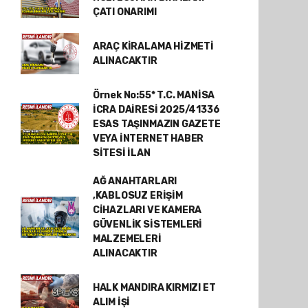
ÇATI ONARIMI
ARAÇ KİRALAMA HİZMETİ
ALINACAKTIR
Örnek No:55* T.C. MANİSA
İCRA DAİRESİ 2025/41336
ESAS TAŞINMAZIN GAZETE
VEYA İNTERNET HABER
SİTESİ İLAN
AĞ ANAHTARLARI
,KABLOSUZ ERİŞİM
CİHAZLARI VE KAMERA
GÜVENLİK SİSTEMLERİ
MALZEMELERİ
ALINACAKTIR
HALK MANDIRA KIRMIZI ET
ALIM İŞİ