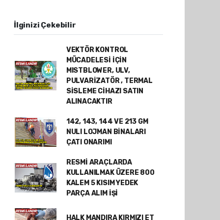
İlginizi Çekebilir
VEKTÖR KONTROL
MÜCADELESİ İÇİN
MISTBLOWER, ULV,
PULVARİZATÖR , TERMAL
SİSLEME CİHAZI SATIN
ALINACAKTIR
142, 143, 144 VE 213 GM
NULI LOJMAN BİNALARI
ÇATI ONARIMI
RESMİ ARAÇLARDA
KULLANILMAK ÜZERE 800
KALEM 5 KISIM YEDEK
PARÇA ALIM İŞİ
HALK MANDIRA KIRMIZI ET