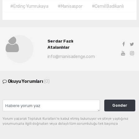
#Erdinç Yumrukaya
#Manisaspor
#Cemil Badikanlı
Serdar Fazlı
Atalanlılar
info@manisadenge.com
Okuyu Yorumları
(0)
Gonder
Yorum yazarak Topluluk Kuralları’nı kabul etmiş bulunuyor ve siteye yaptığınız
yorumunuzla ilgili doğrudan veya dolaylı tüm sorumluluğu tek başınıza
üstleniyorsunuz. Yazılan tüm yorumlardan site yönetimi hiçbir şekilde sorumlu
tutulamaz.