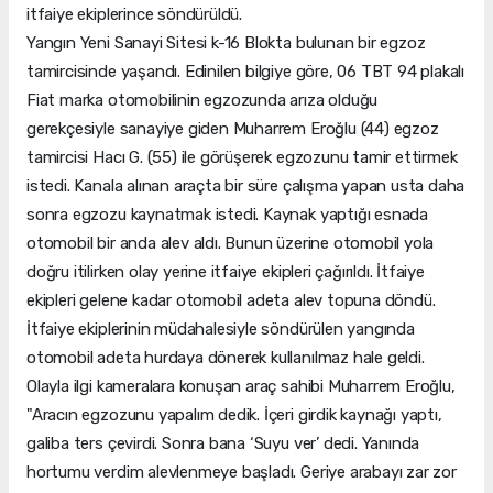
itfaiye ekiplerince söndürüldü.
Yangın Yeni Sanayi Sitesi k-16 Blokta bulunan bir egzoz
tamircisinde yaşandı. Edinilen bilgiye göre, 06 TBT 94 plakalı
Fiat marka otomobilinin egzozunda arıza olduğu
gerekçesiyle sanayiye giden Muharrem Eroğlu (44) egzoz
tamircisi Hacı G. (55) ile görüşerek egzozunu tamir ettirmek
istedi. Kanala alınan araçta bir süre çalışma yapan usta daha
sonra egzozu kaynatmak istedi. Kaynak yaptığı esnada
otomobil bir anda alev aldı. Bunun üzerine otomobil yola
doğru itilirken olay yerine itfaiye ekipleri çağırıldı. İtfaiye
ekipleri gelene kadar otomobil adeta alev topuna döndü.
İtfaiye ekiplerinin müdahalesiyle söndürülen yangında
otomobil adeta hurdaya dönerek kullanılmaz hale geldi.
Olayla ilgi kameralara konuşan araç sahibi Muharrem Eroğlu,
"Aracın egzozunu yapalım dedik. İçeri girdik kaynağı yaptı,
galiba ters çevirdi. Sonra bana ‘Suyu ver’ dedi. Yanında
hortumu verdim alevlenmeye başladı. Geriye arabayı zar zor