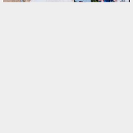
Erkek
|
Kadın
(Haberi Sesli Oku)
Manisa Büyükşehir Belediye Başkanı Besim Dutlulu, sosyal
medya hesabından yaptığı açıklamada, Kula'da asfalt
çalışmalarının tüm zorluklara rağmen aralıksız devam ettiğini
belirtti. Seyitali Mahallesi'ndeki sıcak asfalt çalışmasının
tamamlandığını, Gökdere - Söğütdere bağlantı yolundaki
çalışmaların ise sürdüğünü bildirdi.
"MAZERET DEĞİL, HİZMET ÜRETİYORUZ"
Başkan Dutlulu, Kula'da yürütülen asfalt çalışmalarına ilişkin
sosyal medya hesabından yaptığı paylaşımda "Tüm