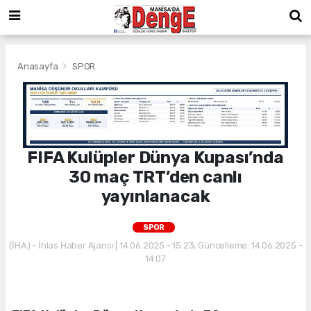
Anasayfa
SPOR
FIFA Kulüpler Dünya Kupası’nda
30 maç TRT’den canlı
yayınlanacak
SPOR
(İHA) - İhlas Haber Ajansı | 14.06.2025 - 15:23, Güncelleme: 14.06.2025 -
14:07