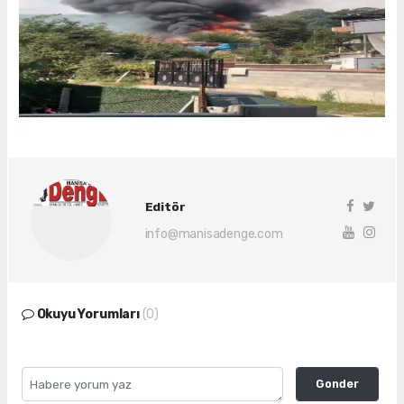
Editör
info@manisadenge.com
Okuyu Yorumları
(0)
Gonder