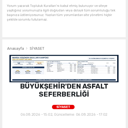
Yorum yazarak Topluluk Kuralları’nı kabul etmiş bulunuyor ve siteye
yaptığınız yorumunuzla ilgili doğrudan veya dolaylı tüm sorumluluğu tek
başınıza üstleniyorsunuz. Yazılan tüm yorumlardan site yönetimi hiçbir
şekilde sorumlu tutulamaz.
Anasayfa
SİYASET
BÜYÜKŞEHİR'DEN ASFALT
SEFERBERLİĞİ
SİYASET
06.08.2026 - 15:02, Güncelleme: 06.08.2026 - 17:02