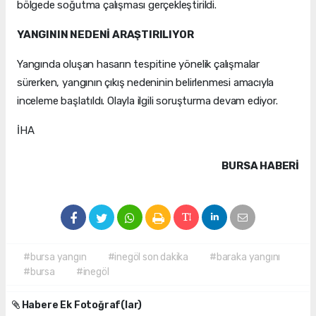
bölgede soğutma çalışması gerçekleştirildi.
YANGININ NEDENİ ARAŞTIRILIYOR
Yangında oluşan hasarın tespitine yönelik çalışmalar
sürerken, yangının çıkış nedeninin belirlenmesi amacıyla
inceleme başlatıldı. Olayla ilgili soruşturma devam ediyor.
İHA
BURSA HABERİ
#bursa yangın
#inegöl son dakika
#baraka yangını
#bursa
#inegöl
Habere Ek Fotoğraf(lar)