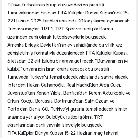
Dünya futbolunun kulüp düzeyindeki en prestijli
turnuvalarından biri olan FIFA Kulüpler Dünya Kupası’nda 15-
22 Haziran 2025 tarihleri arasında 30 karşılaşma oynanacak.
Turnuva maçları TRT 1, TRT Spor ve tabii platformu
üzerinden canlı olarak futbolseverlerle buluşacak.
Amerika Birleşik Devletleri’nin ev sahipliğinde bu yıl ilk kez
genişletilmiş formatıyla düzenlenecek FIFA Kulüpler Kupası,
6 kıtadan 32 elit kulübü bir araya getirecek. "Dünyanın en iyi
kulübü" ünvanı için kıran kırana geçecek bu prestijli
turnuvada Türkiye’yi temsil edecek yıldızlar da sahne alacak.
Inter’den Hakan Çalhanoğlu, Real Madrid’den Arda Güler,
Juventus’tan Kenan Yıldız, Benfica’dan Kerem Aktürkoğlu ve
Orkun Kökçü, Borussia Dortmund’dan Salih Özcan ve
Porto’dan Deniz Gül, Türkiye’yi gururla temsil edecek isimler
arasında yer alıyor. Bu büyük futbol şöleni, TRT
ekranlarından canlı yayınla izleyiciyle buluşacak.
FIFA Kulüpler Dünya Kupası 15-22 Haziran maç takvimi