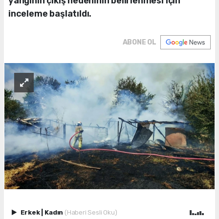
yangının çıkış nedeninin belirlenmesi için
inceleme başlatıldı.
ABONE OL
Erkek
|
Kadın
(Haberi Sesli Oku)