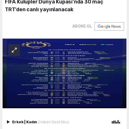
FIFA Kulüpler Dünya Kupası’nda 30 maç
TRT’den canlı yayınlanacak
ABONE OL
Erkek
|
Kadın
(Haberi Sesli Oku)