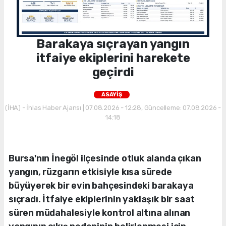
Barakaya sıçrayan yangın
itfaiye ekiplerini harekete
geçirdi
ASAYİŞ
(İHA) - İhlas Haber Ajansı | 07.08.2026 - 12:28, Güncelleme: 07.08.2026 -
14:18
Bursa'nın İnegöl ilçesinde otluk alanda çıkan
yangın, rüzgarın etkisiyle kısa sürede
büyüyerek bir evin bahçesindeki barakaya
sıçradı. İtfaiye ekiplerinin yaklaşık bir saat
süren müdahalesiyle kontrol altına alınan