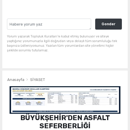
Gonder
Yorum yazarak Topluluk Kuralları’nı kabul etmiş bulunuyor ve siteye
yaptığınız yorumunuzla ilgili doğrudan veya dolaylı tüm sorumluluğu tek
başınıza üstleniyorsunuz. Yazılan tüm yorumlardan site yönetimi hiçbir
şekilde sorumlu tutulamaz.
Anasayfa
SİYASET
BÜYÜKŞEHİR'DEN ASFALT
SEFERBERLİĞİ