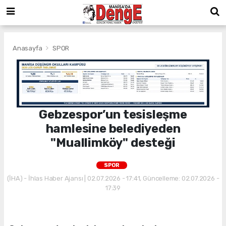
Anasayfa
SPOR
Gebzespor’un tesisleşme
hamlesine belediyeden
"Muallimköy" desteği
SPOR
(İHA) - İhlas Haber Ajansı | 02.07.2026 - 17:41, Güncelleme: 02.07.2026 -
17:39