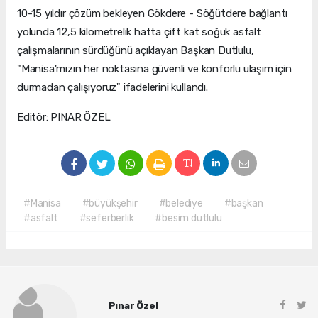
10-15 yıldır çözüm bekleyen Gökdere - Söğütdere bağlantı
yolunda 12,5 kilometrelik hatta çift kat soğuk asfalt
çalışmalarının sürdüğünü açıklayan Başkan Dutlulu,
"Manisa'mızın her noktasına güvenli ve konforlu ulaşım için
durmadan çalışıyoruz" ifadelerini kullandı.
Editör: PINAR ÖZEL
#Manisa
#büyükşehir
#belediye
#başkan
#asfalt
#seferberlik
#besim dutlulu
Pınar Özel