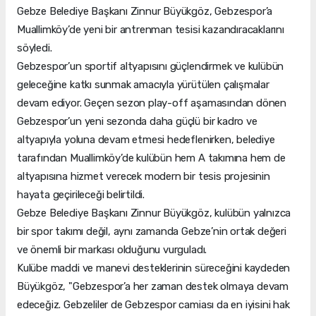
Gebze Belediye Başkanı Zinnur Büyükgöz, Gebzespor’a
Muallimköy’de yeni bir antrenman tesisi kazandıracaklarını
söyledi.
Gebzespor’un sportif altyapısını güçlendirmek ve kulübün
geleceğine katkı sunmak amacıyla yürütülen çalışmalar
devam ediyor. Geçen sezon play-off aşamasından dönen
Gebzespor’un yeni sezonda daha güçlü bir kadro ve
altyapıyla yoluna devam etmesi hedeflenirken, belediye
tarafından Muallimköy’de kulübün hem A takımına hem de
altyapısına hizmet verecek modern bir tesis projesinin
hayata geçirileceği belirtildi.
Gebze Belediye Başkanı Zinnur Büyükgöz, kulübün yalnızca
bir spor takımı değil, aynı zamanda Gebze’nin ortak değeri
ve önemli bir markası olduğunu vurguladı.
Kulübe maddi ve manevi desteklerinin süreceğini kaydeden
Büyükgöz, "Gebzespor’a her zaman destek olmaya devam
edeceğiz. Gebzeliler de Gebzespor camiası da en iyisini hak