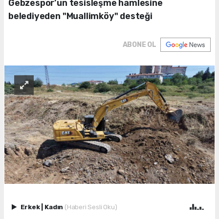
Gebzespor’un tesisleşme hamlesine
belediyeden "Muallimköy" desteği
ABONE OL
Erkek
|
Kadın
(Haberi Sesli Oku)