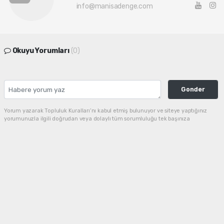
info@manisadenge.com
Okuyu Yorumları
(0)
Gonder
Yorum yazarak Topluluk Kuralları’nı kabul etmiş bulunuyor ve siteye yaptığınız
yorumunuzla ilgili doğrudan veya dolaylı tüm sorumluluğu tek başınıza
üstleniyorsunuz. Yazılan tüm yorumlardan site yönetimi hiçbir şekilde sorumlu
tutulamaz.
haber paketi
haber scripti
haber yazılımı
Tüm hakları saklı tutulmaktadır. Copyright 2026©
Haber Yazılımı :
Web Aksiyon ®