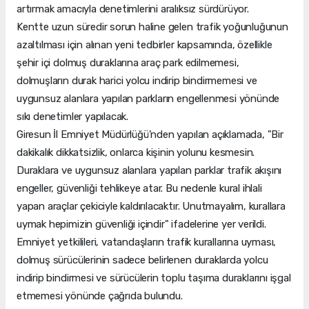
artırmak amacıyla denetimlerini aralıksız sürdürüyor.
Kentte uzun süredir sorun haline gelen trafik yoğunluğunun
azaltılması için alınan yeni tedbirler kapsamında, özellikle
şehir içi dolmuş duraklarına araç park edilmemesi,
dolmuşların durak harici yolcu indirip bindirmemesi ve
uygunsuz alanlara yapılan parkların engellenmesi yönünde
sıkı denetimler yapılacak.
Giresun İl Emniyet Müdürlüğü’nden yapılan açıklamada, "Bir
dakikalık dikkatsizlik, onlarca kişinin yolunu kesmesin.
Duraklara ve uygunsuz alanlara yapılan parklar trafik akışını
engeller, güvenliği tehlikeye atar. Bu nedenle kural ihlali
yapan araçlar çekiciyle kaldırılacaktır. Unutmayalım, kurallara
uymak hepimizin güvenliği içindir" ifadelerine yer verildi.
Emniyet yetkilileri, vatandaşların trafik kurallarına uyması,
dolmuş sürücülerinin sadece belirlenen duraklarda yolcu
indirip bindirmesi ve sürücülerin toplu taşıma duraklarını işgal
etmemesi yönünde çağrıda bulundu.