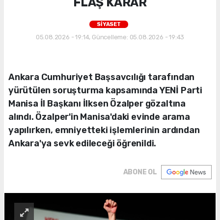
FLAŞ KARAR
SİYASET
05.08.2026 - 19:14, Güncelleme: 05.08.2026 - 19:43
Ankara Cumhuriyet Başsavcılığı tarafından
yürütülen soruşturma kapsamında YENİ Parti
Manisa İl Başkanı İlksen Özalper gözaltına
alındı. Özalper'in Manisa'daki evinde arama
yapılırken, emniyetteki işlemlerinin ardından
Ankara'ya sevk edileceği öğrenildi.
ABONE OL