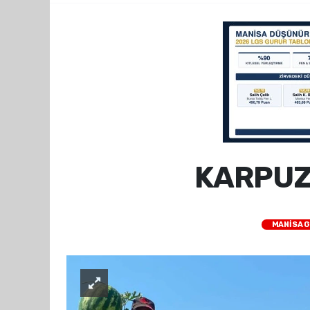
KARPUZ
MANİSA 