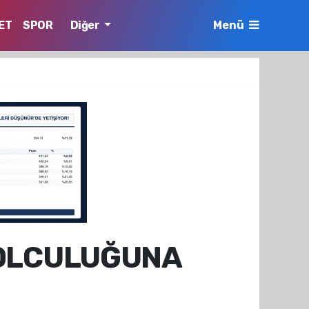
ET
SPOR
Diğer
Menü
YOLCULUĞUNA