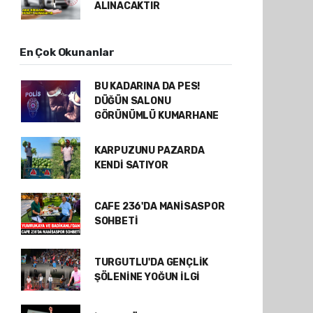
ALINACAKTIR
En Çok Okunanlar
BU KADARINA DA PES!
DÜĞÜN SALONU
GÖRÜNÜMLÜ KUMARHANE
KARPUZUNU PAZARDA
KENDİ SATIYOR
CAFE 236'DA MANİSASPOR
SOHBETİ
TURGUTLU'DA GENÇLİK
ŞÖLENİNE YOĞUN İLGİ