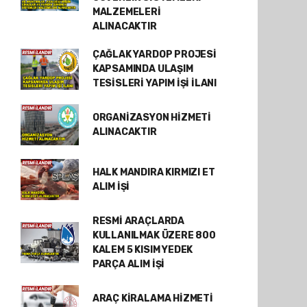
MALZEMELERİ
ALINACAKTIR
ÇAĞLAK YARDOP PROJESİ
KAPSAMINDA ULAŞIM
TESİSLERİ YAPIM İŞİ İLANI
ORGANİZASYON HİZMETİ
ALINACAKTIR
HALK MANDIRA KIRMIZI ET
ALIM İŞİ
RESMİ ARAÇLARDA
KULLANILMAK ÜZERE 800
KALEM 5 KISIM YEDEK
PARÇA ALIM İŞİ
ARAÇ KİRALAMA HİZMETİ