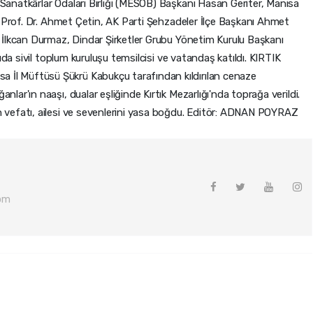
anatkârlar Odaları Birliği (MESOB) Başkanı Hasan Geriter, Manisa
ı Prof. Dr. Ahmet Çetin, AK Parti Şehzadeler İlçe Başkanı Ahmet
 İlkcan Durmaz, Dindar Şirketler Grubu Yönetim Kurulu Başkanı
ıda sivil toplum kuruluşu temsilcisi ve vatandaş katıldı. KIRTIK
l Müftüsü Şükrü Kabukçu tarafından kıldırılan cenaze
ar'ın naaşı, dualar eşliğinde Kırtık Mezarlığı'nda toprağa verildi.
vefatı, ailesi ve sevenlerini yasa boğdu. Editör: ADNAN POYRAZ
om