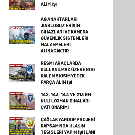
ALIM İŞİ
AĞ ANAHTARLARI
,KABLOSUZ ERİŞİM
CİHAZLARI VE KAMERA
GÜVENLİK SİSTEMLERİ
MALZEMELERİ
ALINACAKTIR
RESMİ ARAÇLARDA
KULLANILMAK ÜZERE 800
KALEM 5 KISIM YEDEK
PARÇA ALIM İŞİ
142, 143, 144 VE 213 GM
NULI LOJMAN BİNALARI
ÇATI ONARIMI
ÇAĞLAK YARDOP PROJESİ
KAPSAMINDA ULAŞIM
TESİSLERİ YAPIM İŞİ İLANI