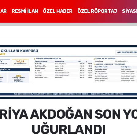
LAR
RESMİ İLAN
ÖZEL HABER
ÖZEL RÖPORTAJ
SİYAS
Mİ
RİYA AKDOĞAN SON 
UĞURLANDI