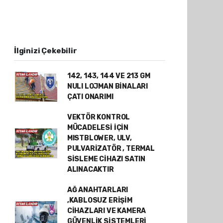
İlginizi Çekebilir
142, 143, 144 VE 213 GM
NULI LOJMAN BİNALARI
ÇATI ONARIMI
VEKTÖR KONTROL
MÜCADELESİ İÇİN
MISTBLOWER, ULV,
PULVARİZATÖR , TERMAL
SİSLEME CİHAZI SATIN
ALINACAKTIR
AĞ ANAHTARLARI
,KABLOSUZ ERİŞİM
CİHAZLARI VE KAMERA
GÜVENLİK SİSTEMLERİ