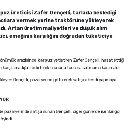
puz üreticisi Zafer Gençelli, tarlada beklediği
acılara vermek yerine traktörüne yükleyerek
ı. Artan üretim maliyetleri ve düşük alım
ici, emeğinin karşılığını doğrudan tüketiciye
 dönümlük arazisinde
karpuz
yetiştiren Zafer Gençelli, hasat ettiği
eri karşılamadığını belirterek ürününü tüccara satmama kararı aldı.
ükleyen Gençelli, pazaryerine götürerek satışını kendi yapmaya
IYOR
de pazaryerinde satışa sunan Gençelli, diğer günlerde ise Sarıgöl
öyledi.