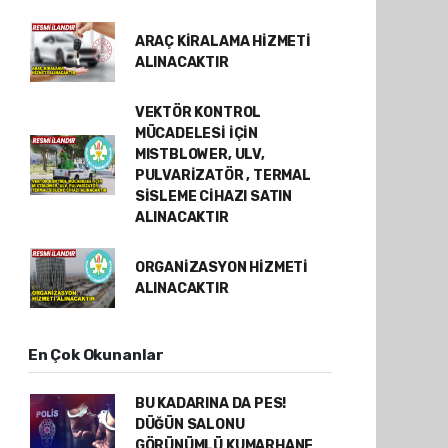
ARAÇ KİRALAMA HİZMETİ
ALINACAKTIR
VEKTÖR KONTROL
MÜCADELESİ İÇİN
MISTBLOWER, ULV,
PULVARİZATÖR , TERMAL
SİSLEME CİHAZI SATIN
ALINACAKTIR
ORGANİZASYON HİZMETİ
ALINACAKTIR
En Çok Okunanlar
BU KADARINA DA PES!
DÜĞÜN SALONU
GÖRÜNÜMLÜ KUMARHANE