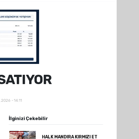
SATIYOR
.2026 - 14:11
İlginizi Çekebilir
HALK MANDIRA KIRMIZI ET