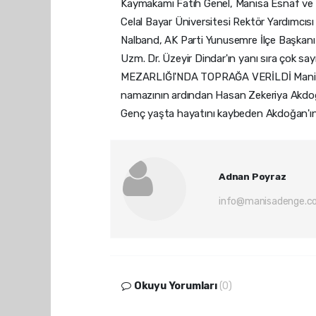
Kaymakamı Fatih Genel, Manisa Esnaf ve S
Celal Bayar Üniversitesi Rektör Yardımcıs
Nalband, AK Parti Yunusemre İlçe Başkanı
Uzm. Dr. Üzeyir Dindar'ın yanı sıra çok say
MEZARLIĞI'NDA TOPRAĞA VERİLDİ Manisa İ
namazının ardından Hasan Zekeriya Akdoğanl
Genç yaşta hayatını kaybeden Akdoğan'ın 
Adnan Poyraz
info@manisadenge.c
Okuyu Yorumları
(0)