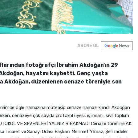
ABONE OL
flarından fotoğrafçı İbrahim Akdoğan'ın 29
Akdoğan, hayatını kaybetti. Genç yaşta
ya Akdoğan, düzenlenen cenaze töreniyle son
mii'nde öğle namazına müteakip cenaze namazı kılındı. Akdoğan
erken, cenazeye çok sayıda protokol üyesi, iş insanı, sivil toplum
dı. PROTOKOL VE SEVENLERİ YALNIZ BIRAKMADI Cenaze törenine AK
nisa Ticaret ve Sanayi Odası Başkanı Mehmet Yılmaz, Şehzadeler