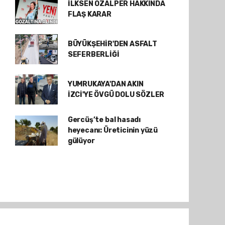
İLKSEN ÖZALPER HAKKINDA
FLAŞ KARAR
BÜYÜKŞEHİR'DEN ASFALT
SEFERBERLİĞİ
YUMRUKAYA'DAN AKIN
İZCİ'YE ÖVGÜ DOLU SÖZLER
Gercüş’te bal hasadı
heyecanı: Üreticinin yüzü
gülüyor