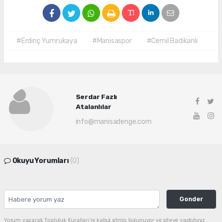
#Erdinç Yumrukaya
#Manisaspor
#Cemil Badikanlı
Serdar Fazlı
Atalanlılar
info@manisadenge.com
Okuyu Yorumları
(0)
Gonder
Yorum yazarak Topluluk Kuralları’nı kabul etmiş bulunuyor ve siteye yaptığınız