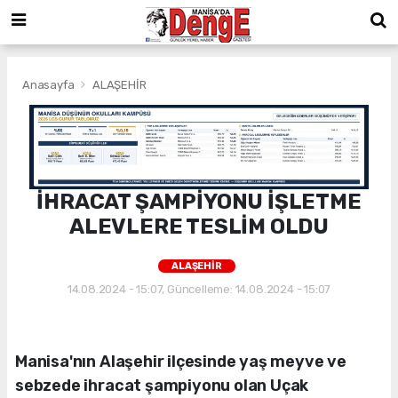
Anasayfa
ALAŞEHİR
İHRACAT ŞAMPİYONU İŞLETME
ALEVLERE TESLİM OLDU
ALAŞEHİR
14.08.2024 - 15:07, Güncelleme: 14.08.2024 - 15:07
Manisa'nın Alaşehir ilçesinde yaş meyve ve
sebzede ihracat şampiyonu olan Uçak