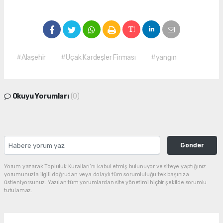
#Alaşehir
#Uçak Kardeşler Firması
#yangın
Okuyu Yorumları
(0)
Gonder
Yorum yazarak Topluluk Kuralları’nı kabul etmiş bulunuyor ve siteye yaptığınız
yorumunuzla ilgili doğrudan veya dolaylı tüm sorumluluğu tek başınıza
üstleniyorsunuz. Yazılan tüm yorumlardan site yönetimi hiçbir şekilde sorumlu
tutulamaz.