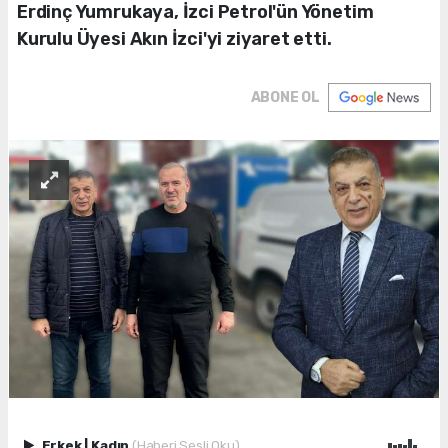
Erdinç Yumrukaya, İzci Petrol'ün Yönetim
Kurulu Üyesi Akın İzci'yi ziyaret etti.
ABONE OL
Erkek
|
Kadın
(Haberi Sesli Oku)