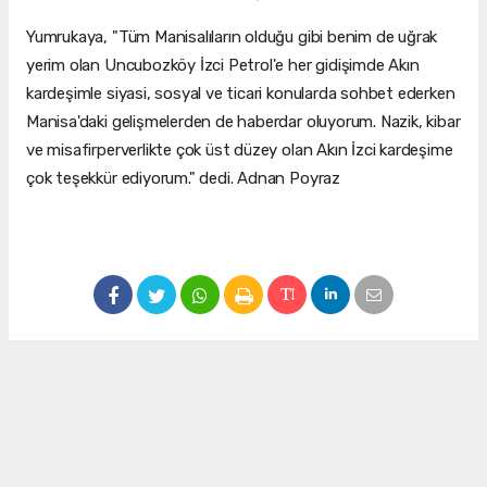
Yumrukaya, "Tüm Manisalıların olduğu gibi benim de uğrak
yerim olan Uncubozköy İzci Petrol'e her gidişimde Akın
kardeşimle siyasi, sosyal ve ticari konularda sohbet ederken
Manisa'daki gelişmelerden de haberdar oluyorum. Nazik, kibar
ve misafirperverlikte çok üst düzey olan Akın İzci kardeşime
çok teşekkür ediyorum." dedi. Adnan Poyraz
#Erdinç Yumrukaya
#Akın İzci
#İzci Petrol
Okuyu Yorumları
(0)