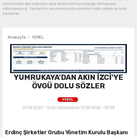
yorumunuzla ilgili doğrudan veya dolaylı tüm sorumluluğu tek başınıza
üstleniyorsunuz. Yazılan tüm yorumlardan site yönetimi hiçbir şekilde sorumlu
tutulamaz.
Anasayfa
YEREL
YUMRUKAYA'DAN AKIN İZCİ'YE
ÖVGÜ DOLU SÖZLER
YEREL
09.04.2025 - 16:45, Güncelleme: 10.04.2025 - 09:58
Erdinç Şirketler Grubu Yönetim Kurulu Başkanı