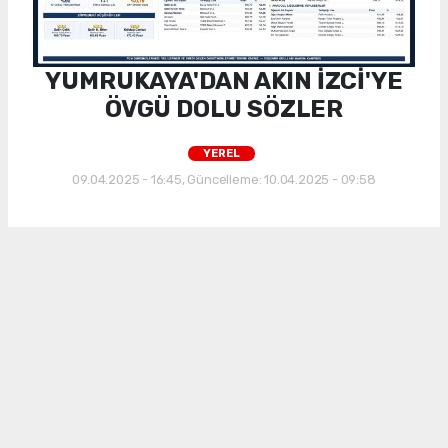
YUMRUKAYA'DAN AKIN İZCİ'YE
ÖVGÜ DOLU SÖZLER
YEREL
09.04.2025 - 16:45, Güncelleme: 10.04.2025 - 09:58
Erdinç Şirketler Grubu Yönetim Kurulu Başkanı
Erdinç Yumrukaya, İzci Petrol'ün Yönetim
Kurulu Üyesi Akın İzci'yi ziyaret etti.
ABONE OL