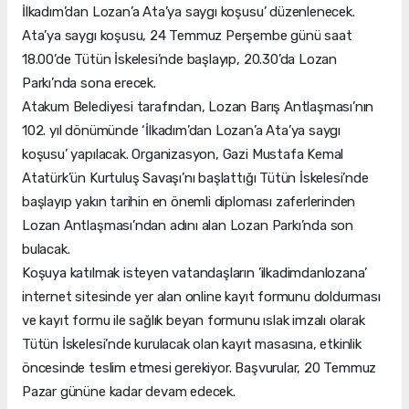
İlkadım’dan Lozan’a Ata’ya saygı koşusu’ düzenlenecek.
Ata’ya saygı koşusu, 24 Temmuz Perşembe günü saat
18.00’de Tütün İskelesi’nde başlayıp, 20.30’da Lozan
Parkı’nda sona erecek.
Atakum Belediyesi tarafından, Lozan Barış Antlaşması’nın
102. yıl dönümünde ‘İlkadım’dan Lozan’a Ata’ya saygı
koşusu’ yapılacak. Organizasyon, Gazi Mustafa Kemal
Atatürk’ün Kurtuluş Savaşı’nı başlattığı Tütün İskelesi’nde
başlayıp yakın tarihin en önemli diploması zaferlerinden
Lozan Antlaşması’ndan adını alan Lozan Parkı’nda son
bulacak.
Koşuya katılmak isteyen vatandaşların ’ilkadimdanlozana’
internet sitesinde yer alan online kayıt formunu doldurması
ve kayıt formu ile sağlık beyan formunu ıslak imzalı olarak
Tütün İskelesi’nde kurulacak olan kayıt masasına, etkinlik
öncesinde teslim etmesi gerekiyor. Başvurular, 20 Temmuz
Pazar gününe kadar devam edecek.