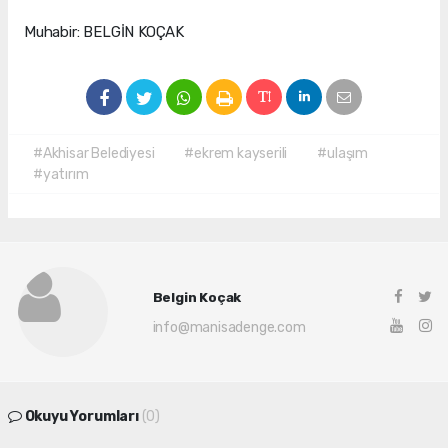
Muhabir: BELGİN KOÇAK
#Akhisar Belediyesi
#ekrem kayserili
#ulaşım
#yatırım
Belgin Koçak
info@manisadenge.com
Okuyu Yorumları
(0)