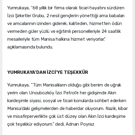
Yumrukaya, "68 yıllık bir firma olarak ticari hayatını sürdüren
İzci Şirketler Grubu, 2 nesil gençlerin yönettiği ama babaları
ve amcalarının izinden giderek; kaliteden, hizmetten ödün
vermeden güler yüzlü ve eğitimli personelleriyle 24 saatlik
mesaileriyle tüm Manisa halkına hizmet veriyorlar."
açıklamasında bulundu.
YUMRUKAYA'DAN İZCİ'YE TEŞEKKÜR
Yumrukaya, "Tüm Manisalıların olduğu gibi benim de uğrak
yerim olan Uncubozköy İzci Petrol'e her gidişimde Akın
kardeşimle siyasi, sosyal ve ticari konularda sohbet ederken
Manisa'daki gelişmelerden de haberdar oluyorum. Nazik, kibar
ve misafirperverlikte çok üst düzey olan Akın İzci kardeşime
çok teşekkür ediyorum." dedi. Adnan Poyraz