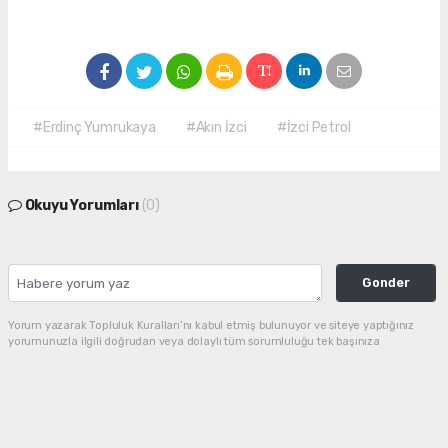
#Erdinç Yumrukaya
#Akın İzci
#İzci Petrol
Okuyu Yorumları
(0)
Gonder
Yorum yazarak Topluluk Kuralları’nı kabul etmiş bulunuyor ve siteye yaptığınız
yorumunuzla ilgili doğrudan veya dolaylı tüm sorumluluğu tek başınıza
üstleniyorsunuz. Yazılan tüm yorumlardan site yönetimi hiçbir şekilde sorumlu
tutulamaz.