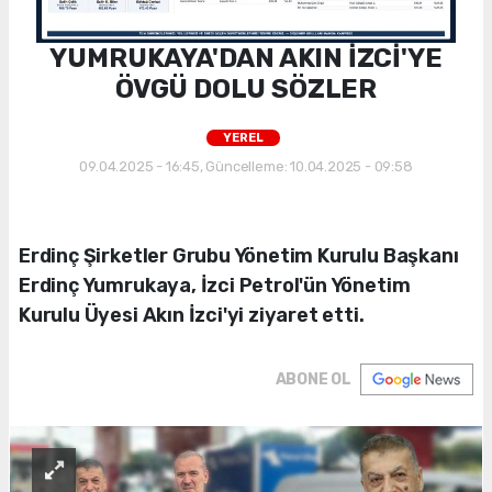
YUMRUKAYA'DAN AKIN İZCİ'YE
ÖVGÜ DOLU SÖZLER
YEREL
09.04.2025 - 16:45, Güncelleme: 10.04.2025 - 09:58
Erdinç Şirketler Grubu Yönetim Kurulu Başkanı
Erdinç Yumrukaya, İzci Petrol'ün Yönetim
Kurulu Üyesi Akın İzci'yi ziyaret etti.
ABONE OL