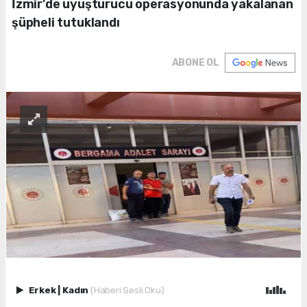
İzmir’de uyuşturucu operasyonunda yakalanan
şüpheli tutuklandı
ABONE OL
Erkek
|
Kadın
(Haberi Sesli Oku)