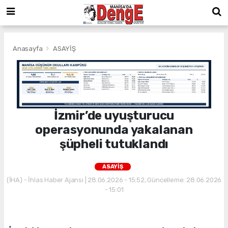
Anasayfa
ASAYİŞ
İzmir’de uyuşturucu
operasyonunda yakalanan
şüpheli tutuklandı
ASAYİŞ
(İHA) - İhlas Haber Ajansı | 28.06.2026 - 15:52, Güncelleme: 28.06.2026
- 15:01