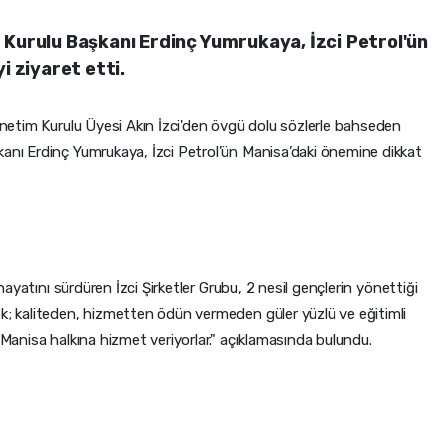
 Kurulu Başkanı Erdinç Yumrukaya, İzci Petrol'ün
i ziyaret etti.
Yönetim Kurulu Üyesi Akın İzci'den övgü dolu sözlerle bahseden
kanı Erdinç Yumrukaya, İzci Petrol’ün Manisa’daki önemine dikkat
 hayatını sürdüren İzci Şirketler Grubu, 2 nesil gençlerin yönettiği
ek; kaliteden, hizmetten ödün vermeden güler yüzlü ve eğitimli
 Manisa halkına hizmet veriyorlar." açıklamasında bulundu.