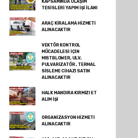
KAPSAMINDA ULAŞIM
TESİSLERİ YAPIM İŞİ İLANI
ARAÇ KİRALAMA HİZMETİ
ALINACAKTIR
VEKTÖR KONTROL
MÜCADELESİ İÇİN
MISTBLOWER, ULV,
PULVARİZATÖR , TERMAL
SİSLEME CİHAZI SATIN
ALINACAKTIR
HALK MANDIRA KIRMIZI ET
ALIM İŞİ
ORGANİZASYON HİZMETİ
ALINACAKTIR