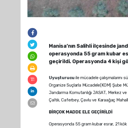
Manisa’nın Salihli ilçesinde ja
operasyonda 55 gram kubar esr
geçirildi. Operasyonda 4 kişi gö
Uyuşturucu
ile mücadele çalışmalarını 
Organize Suçlarla Mücadele(KOM) Şube Mü
Jandarma Komutanlığı JASAT, Merkez ve Sar
Çaltılı, Caferbey, Çavlu ve Karaağaç Mahal
BİRÇOK MADDE ELE GEÇİRİLDİ
Operasyonda 55 gram kubar esrar, 21 kök 