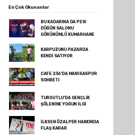
En Çok Okunanlar
BU KADARINA DA PES!
DÜĞÜN SALONU
GÖRÜNÜMLÜ KUMARHANE
KARPUZUNU PAZARDA
KENDİ SATIYOR
CAFE 236'DA MANİSASPOR
SOHBETİ
TURGUTLU'DA GENÇLİK
ŞÖLENİNE YOĞUN İLGİ
İLKSEN ÖZALPER HAKKINDA
FLAŞ KARAR