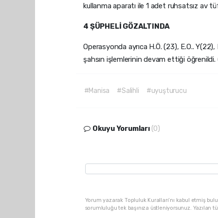
kullanma aparatı ile 1 adet ruhsatsız av tüfe
4 ŞÜPHELİ GÖZALTINDA
Operasyonda ayrıca H.Ö. (23), E.O.. Y(22), E
şahsın işlemlerinin devam ettiği öğrenildi.
#Manisa
#Salihli
#uyuşturucu
Okuyu Yorumları
(0)
Yorum yazarak Topluluk Kuralları’nı kabul etmiş bulu
sorumluluğu tek başınıza üstleniyorsunuz. Yazılan t