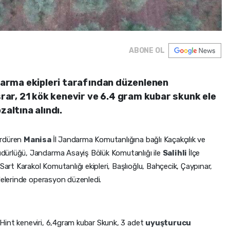
ABONE OL
ndarma ekipleri tarafından düzenlenen
ar, 21 kök kenevir ve 6.4 gram kubar skunk ele
zaltına alındı.
sürdüren
Manisa
İl Jandarma Komutanlığına bağlı Kaçakçılık ve
dürlüğü, Jandarma Asayiş Bölük Komutanlığı ile
Salihli
İlçe
t Karakol Komutanlığı ekipleri, Başlıoğlu, Bahçecik, Çaypınar,
lelerinde operasyon düzenledi.
Hint keneviri, 6,4gram kubar Skunk, 3 adet
uyuşturucu