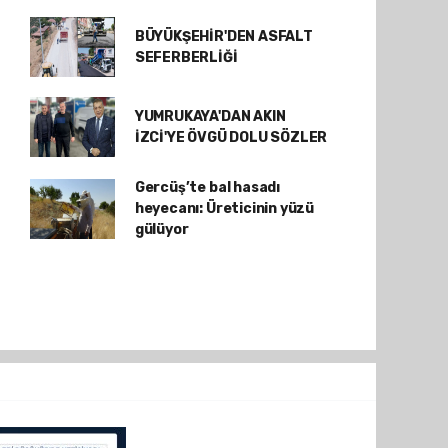
BÜYÜKŞEHİR'DEN ASFALT
SEFERBERLİĞİ
YUMRUKAYA'DAN AKIN
İZCİ'YE ÖVGÜ DOLU SÖZLER
Gercüş’te bal hasadı
heyecanı: Üreticinin yüzü
gülüyor