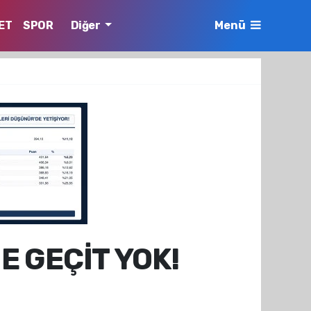
ET
SPOR
Diğer
Menü
 GEÇİT YOK!