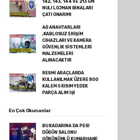
142, 143, 144 VE 213 GM
NULI LOJMAN BİNALARI
ÇATI ONARIMI
AĞ ANAHTARLARI
,KABLOSUZ ERİŞİM
CİHAZLARI VE KAMERA
GÜVENLİK SİSTEMLERİ
MALZEMELERİ
ALINACAKTIR
RESMİ ARAÇLARDA
KULLANILMAK ÜZERE 800
KALEM 5 KISIM YEDEK
PARÇA ALIM İŞİ
En Çok Okunanlar
BU KADARINA DA PES!
DÜĞÜN SALONU
GÖRÜNÜMLÜ KUMARHANE