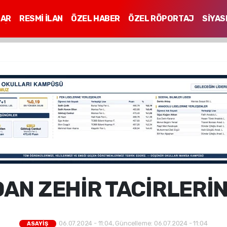
LAR
RESMİ İLAN
ÖZEL HABER
ÖZEL RÖPORTAJ
SİYAS
Mİ
N ZEHİR TACİRLERİNE
06.07.2024 - 11:04, Güncelleme: 06.07.2024 - 11:04
ASAYİŞ