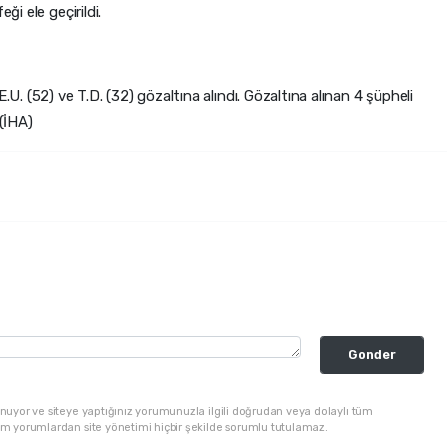
ği ele geçirildi.
.U. (52) ve T.D. (32) gözaltına alındı. Gözaltına alınan 4 şüpheli
 (İHA)
Gonder
nuyor ve siteye yaptığınız yorumunuzla ilgili doğrudan veya dolaylı tüm
üm yorumlardan site yönetimi hiçbir şekilde sorumlu tutulamaz.