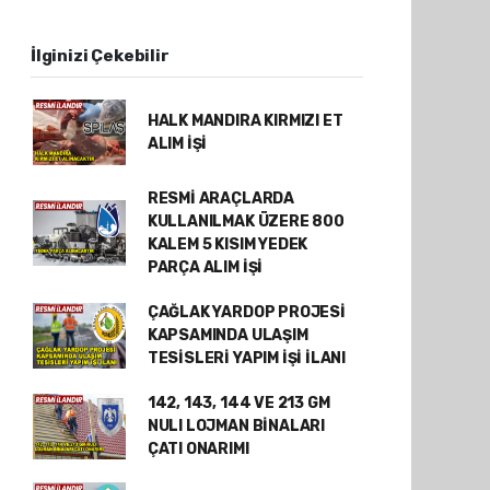
İlginizi Çekebilir
HALK MANDIRA KIRMIZI ET
ALIM İŞİ
RESMİ ARAÇLARDA
KULLANILMAK ÜZERE 800
KALEM 5 KISIM YEDEK
PARÇA ALIM İŞİ
ÇAĞLAK YARDOP PROJESİ
KAPSAMINDA ULAŞIM
TESİSLERİ YAPIM İŞİ İLANI
142, 143, 144 VE 213 GM
NULI LOJMAN BİNALARI
ÇATI ONARIMI