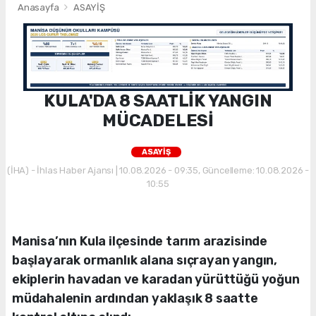
Anasayfa
ASAYİŞ
KULA'DA 8 SAATLİK YANGIN
MÜCADELESİ
ASAYİŞ
(İHA) - İhlas Haber Ajansı | 10.08.2026 - 09:35, Güncelleme: 10.08.2026 -
10:55
Manisa’nın Kula ilçesinde tarım arazisinde
başlayarak ormanlık alana sıçrayan yangın,
ekiplerin havadan ve karadan yürüttüğü yoğun
müdahalenin ardından yaklaşık 8 saatte