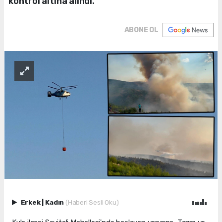
kontrol altına alındı.
ABONE OL
Erkek
|
Kadın
(Haberi Sesli Oku)