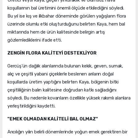
Üretici Veysi Kaya, geçen yıl kuraklık ve olumsuz hava
koşullarının bal üretimini önemli ölçüde etkilediğini söyledi.
Bu yıl ise kış ve ilkbahar döneminde görülen yağışların flora
üzerinde olumlu etki oluşturduğunu belirten Kaya, hem bal
miktarında hem de ürün kalitesinde belirgin artış
gözlemlediklerini ifade etti.
ZENGİN FLORA KALİTEYİ DESTEKLİYOR
Gercüş'ün dağlık alanlarında bulunan kekik, geven, sumak,
alıç ve çeşitli yabani çiçeklerle beslenen arıların doğal
koşullarda üretim yaptığını belirten Kaya, bölgenin bitki
çeşitliliğinin balın kalitesine doğrudan katkı sağladığını
söyledi. Bu nedenle kovanların özellikle yüksek rakımlı alanlara
yerleştirildiğini kaydetti.
"EMEK OLMADAN KALİTELİ BAL OLMAZ"
Arıcılığın yılın belirli dönemlerinde yoğun emek gerektiren bir