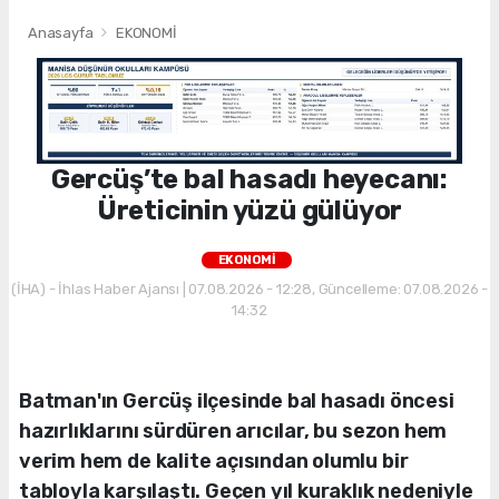
Anasayfa
EKONOMİ
Gercüş’te bal hasadı heyecanı:
Üreticinin yüzü gülüyor
EKONOMİ
(İHA) - İhlas Haber Ajansı | 07.08.2026 - 12:28, Güncelleme: 07.08.2026 -
14:32
Batman'ın Gercüş ilçesinde bal hasadı öncesi
hazırlıklarını sürdüren arıcılar, bu sezon hem
verim hem de kalite açısından olumlu bir
tabloyla karşılaştı. Geçen yıl kuraklık nedeniyle