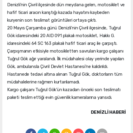
Denizli’nin Çivril ilçesinde dün meydana gelen, motosiklet ve
hafif ticari aracın karıştığı kazada hayatını kaybeden
kuryenin son teslimat görüntüleri ortaya çıktı.
20 Mayıs Çarşamba günü Denizli’nin Çivril ilçesinde, Tuğrul
Gök idaresindeki 20 AID 091 plakalı motosiklet, Hakkı G.
idaresindeki 64 SC 163 plakalı hafif ticari araç ile çarpıştı.
Çarpışmanın etkisiyle motosikletten savrulan kargo çalışanı
Tuğrul Gök ağır yaralandı. İlk müdahalesi olay yerinde yapılan
Gök, ambulansla Çivril Devlet Hastanesi’ne kaldırıldı.
Hastanede tedavi altına alınan Tuğrul Gök, doktorların tüm
müdahalelerine rağmen kurtarılamadı.
Kargo çalışanı Tuğrul Gök’ün kazadan önceki son teslimatı
paketi teslim ettiği evin güvenlik kameralarına yansıdı.
DENIZLI HABERİ