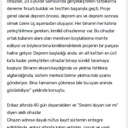
cihazları, 23 Eylül’de Samsun’da gerçekleştirilen tatbikatta
deneme fırsatı bulduk ve testten başarıyla geçti. Proje
genel olarak deprem öncesi, deprem anı ve deprem sonrası
olmak üzere üç aşamadan oluşuyor. Her binanın her katına
yerleştirilmesi gereken, kimlikli cihazlarımız var. Bu cihazlar
ortak kullanım alanı olan merdiven boşluklarına monte
ediliyor ve böylece bina kimliklendirilerek projenin bir parçası
haline geliyor. Deprem başladığı anda, en alt kattan en üst
kata kadar yerleştirilen cihazlar binayı sürekli taramaya
başlıyor. Binanın ekseni kaydığında ve yıkılma tehlikesi
algılandığında, sistem merkezi birime yıkılma riski uyarısı
gönderiyor. Bina tamamen çökmese bile bu uyarı anında
görülebiliyor" şeklinde konuştu.
Enkaz altında 40 gün dayanabilen ve "Sesimi duyan var mı"
diyen akıllı cihazlar
Cihazın adrese dayalı nüfus kayıt sistemin entegre
edildiğinde, enkaz altında kalan yetişkin, çocuk ve yaşlı