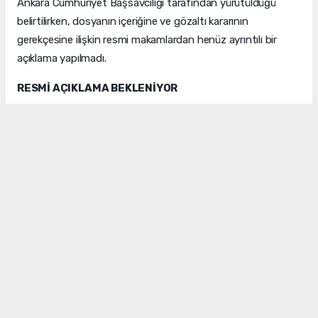
Ankara Cumhuriyet Başsavcılığı tarafından yürütüldüğü
belirtilirken, dosyanın içeriğine ve gözaltı kararının
gerekçesine ilişkin resmi makamlardan henüz ayrıntılı bir
açıklama yapılmadı.
RESMİ AÇIKLAMA BEKLENİYOR
Öte yandan, gözaltı kararının ardından siyasi çevrelerde
gelişmeler yakından takip edilirken, YENİ Parti yöneticileri ve
bazı siyasetçiler de konuya ilişkin destek mesajları
paylaşmaya başladı. Soruşturmaya ilişkin resmi makamlar
tarafından yapılacak açıklamaların ardından dosyanın
kapsamının ve gözaltı gerekçesinin netlik kazanması
bekleniyor.
Kaynak: HABER MERKEZİ