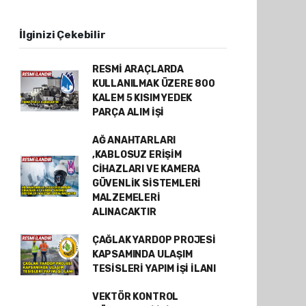
İlginizi Çekebilir
RESMİ ARAÇLARDA
KULLANILMAK ÜZERE 800
KALEM 5 KISIM YEDEK
PARÇA ALIM İŞİ
AĞ ANAHTARLARI
,KABLOSUZ ERİŞİM
CİHAZLARI VE KAMERA
GÜVENLİK SİSTEMLERİ
MALZEMELERİ
ALINACAKTIR
ÇAĞLAK YARDOP PROJESİ
KAPSAMINDA ULAŞIM
TESİSLERİ YAPIM İŞİ İLANI
VEKTÖR KONTROL