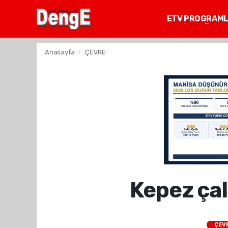
ETV PROGRAM
MANİSA GÜNDE
Anasayfa
ÇEVRE
Kepez çalı
ÇEV