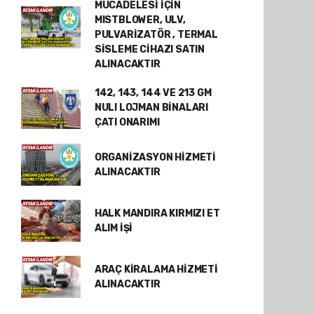
MÜCADELESİ İÇİN
MISTBLOWER, ULV,
PULVARİZATÖR , TERMAL
SİSLEME CİHAZI SATIN
ALINACAKTIR
142, 143, 144 VE 213 GM
NULI LOJMAN BİNALARI
ÇATI ONARIMI
ORGANİZASYON HİZMETİ
ALINACAKTIR
HALK MANDIRA KIRMIZI ET
ALIM İŞİ
ARAÇ KİRALAMA HİZMETİ
ALINACAKTIR