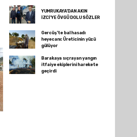
YUMRUKAYA'DAN AKIN
İZCİ'YE ÖVGÜ DOLU SÖZLER
Gercüş’te bal hasadı
heyecanı: Üreticinin yüzü
gülüyor
Barakaya sıçrayan yangın
itfaiye ekiplerini harekete
geçirdi