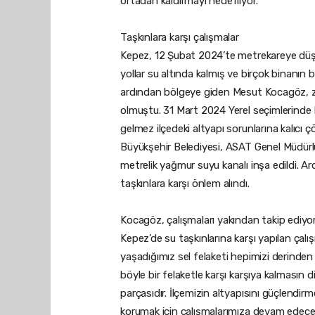
ortadan kaldırmayı hedefliyor.
Taşkınlara karşı çalışmalar
Kepez, 12 Şubat 2024’te metrekareye düşe
yollar su altında kalmış ve birçok binanı
ardından bölgeye giden Mesut Kocagöz, za
olmuştu. 31 Mart 2024 Yerel seçimlerinde
gelmez ilçedeki altyapı sorunlarına kalıcı
Büyükşehir Belediyesi, ASAT Genel Müdürlüğ
metrelik yağmur suyu kanalı inşa edildi. A
taşkınlara karşı önlem alındı.
Kocagöz, çalışmaları yakından takip ediyo
Kepez’de su taşkınlarına karşı yapılan ça
yaşadığımız sel felaketi hepimizi derinden
böyle bir felaketle karşı karşıya kalmasın d
parçasıdır. İlçemizin altyapısını güçlendir
korumak için çalışmalarımıza devam edeceğ