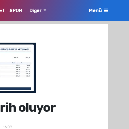
ET
SPOR
Diğer
Menü
arih oluyor
 - 16:09