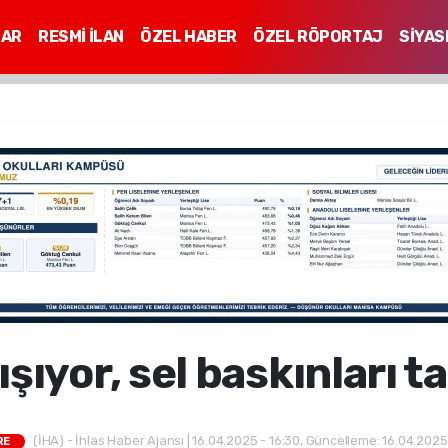
LAR
RESMİ İLAN
ÖZEL HABER
ÖZEL RÖPORTAJ
SİYAS
Mİ
şıyor, sel baskınları t
(İHA) - İhlas Haber Ajansı | 16.04.2025 - 16:30, Güncelleme: 16.04.2025
RE