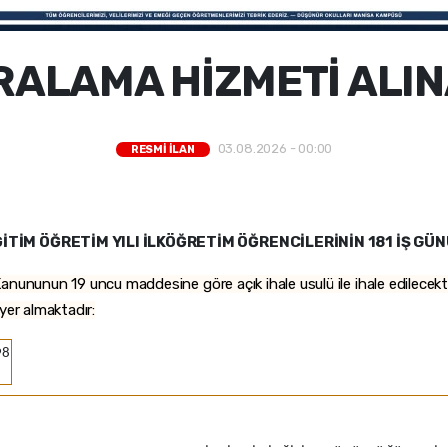
RALAMA HİZMETİ ALI
03.08.2026 - 00:00
RESMİ İLAN
İTİM ÖĞRETİM YILI İLKÖĞRETİM ÖĞRENCİLERİNİN 181 İŞ GÜN
anununun 19 uncu maddesine göre açık ihale usulü ile ihale edilecekti
a yer almaktadır:
98