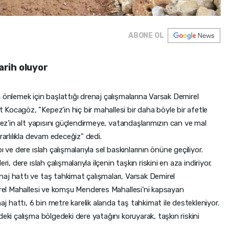
ABONE OL
tarih oluyor
 önlemek için başlattığı drenaj çalışmalarına Varsak Demirel
Kocagöz, "Kepez’in hiç bir mahallesi bir daha böyle bir afetle
pez’in alt yapısını güçlendirmeye, vatandaşlarımızın can ve mal
rarlılıkla devam edeceğiz" dedi.
 ve dere ıslah çalışmalarıyla sel baskınlarının önüne geçiliyor.
i, dere ıslah çalışmalarıyla ilçenin taşkın riskini en aza indiriyor.
aj hattı ve taş tahkimat çalışmaları, Varsak Demirel
mirel Mahallesi ve komşu Menderes Mahallesi’ni kapsayan
hattı, 6 bin metre karelik alanda taş tahkimat ile destekleniyor.
eki çalışma bölgedeki dere yatağını koruyarak, taşkın riskini