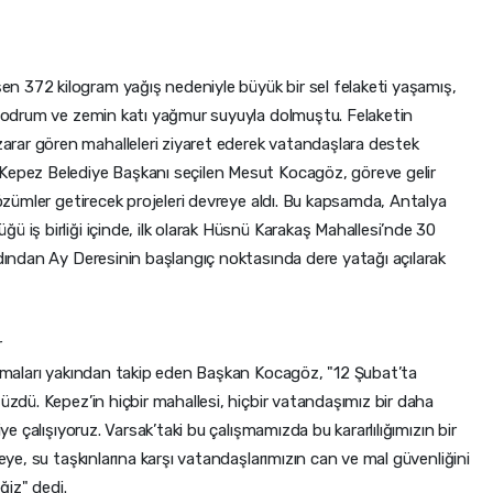
n 372 kilogram yağış nedeniyle büyük bir sel felaketi yaşamış,
n bodrum ve zemin katı yağmur suyuyla dolmuştu. Felaketin
rar gören mahalleleri ziyaret ederek vatandaşlara destek
 Kepez Belediye Başkanı seçilen Mesut Kocagöz, göreve gelir
 çözümler getirecek projeleri devreye aldı. Bu kapsamda, Antalya
ü iş birliği içinde, ilk olarak Hüsnü Karakaş Mahallesi’nde 30
rdından Ay Deresinin başlangıç noktasında dere yatağı açılarak
r
lışmaları yakından takip eden Başkan Kocagöz, "12 Şubat’ta
 üzdü. Kepez’in hiçbir mahallesi, hiçbir vatandaşımız bir daha
iye çalışıyoruz. Varsak’taki bu çalışmamızda bu kararlılığımızın bir
meye, su taşkınlarına karşı vatandaşlarımızın can ve mal güvenliğini
iz" dedi.