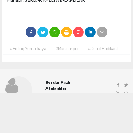
Muhabir: SERDAR FAZLI ATALANLILAR
#Erdinç Yumrukaya
#Manisaspor
#Cemil Badikanlı
Serdar Fazlı
Atalanlılar
info@manisadenge.com
Okuyu Yorumları
(0)