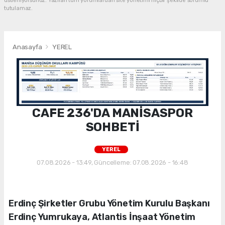
üstleniyorsunuz. Yazılan tüm yorumlardan site yönetimi hiçbir şekilde sorumlu
tutulamaz.
Anasayfa
YEREL
CAFE 236'DA MANİSASPOR
SOHBETİ
YEREL
07.08.2026 - 13:49, Güncelleme: 07.08.2026 - 16:48
Erdinç Şirketler Grubu Yönetim Kurulu Başkanı
Erdinç Yumrukaya, Atlantis İnşaat Yönetim