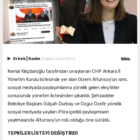
Erkek
|
Kadın
(Haberi Sesli Oku)
Kemal Kılıçdaroğlu tarafından onaylanan CHP Ankara İl
Yönetim Kurulu listesinde yer alan Gizem Altunsoy’un ismi,
sosyal medyada paylaşımlarına yönelik gelen eleştiriler
sonucunda yönetim listesinden çıkarıldı. Şehzadeler
Belediye Başkanı Gülşah Durbay ve Özgür Özel’e yönelik
sosyal medyada yayılan iftira içerikli paylaşımların
yayılmasında Altunsoy’un rolü olduğu öne sürüldü.
TEPKİLER LİSTEYİ DEĞİŞTİRDİ