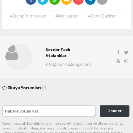
#Erdinç Yumrukaya
#Manisaspor
#Cemil Badikanlı
Serdar Fazlı
Atalanlılar
info@manisadenge.com
Okuyu Yorumları
(0)
Gonder
Yorum yazarak Topluluk Kuralları’nı kabul etmiş bulunuyor ve siteye yaptığınız
yorumunuzla ilgili doğrudan veya dolaylı tüm sorumluluğu tek başınıza