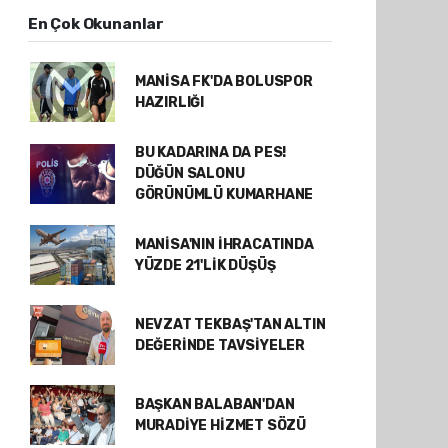
En Çok Okunanlar
MANİSA FK'DA BOLUSPOR
HAZIRLIĞI
BU KADARINA DA PES!
DÜĞÜN SALONU
GÖRÜNÜMLÜ KUMARHANE
MANİSA'NIN İHRACATINDA
YÜZDE 21'LİK DÜŞÜŞ
NEVZAT TEKBAŞ'TAN ALTIN
DEĞERİNDE TAVSİYELER
BAŞKAN BALABAN'DAN
MURADİYE HİZMET SÖZÜ