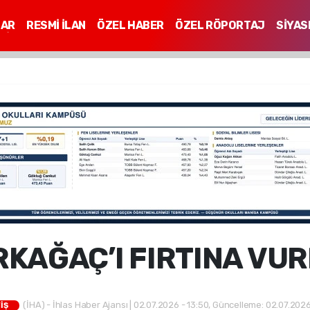
LAR
RESMİ İLAN
ÖZEL HABER
ÖZEL RÖPORTAJ
SİYAS
Mİ
RKAĞAÇ’I FIRTINA VU
(İHA) - İhlas Haber Ajansı | 02.07.2026 - 13:50, Güncelleme: 02.07.2026
İŞ