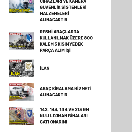
CİHAZLARI VE KAMERA
GÜVENLİK SİSTEMLERİ
MALZEMELERİ
ALINACAKTIR
RESMİ ARAÇLARDA
KULLANILMAK ÜZERE 800
KALEM 5 KISIM YEDEK
PARÇA ALIM İŞİ
İLAN
ARAÇ KİRALAMA HİZMETİ
ALINACAKTIR
142, 143, 144 VE 213 GM
NULI LOJMAN BİNALARI
ÇATI ONARIMI