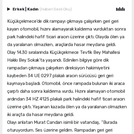
Erkek
|
Kadın
(Haberi Sesli Oku)
Küçükçekmece’de dik rampayı çıkmaya çalışırken geri geri
kayan otomobil, hızını alamayarak kaldırıma vurduktan sonra
park halindeki hafif ticari aracın üzerine çıktı. Olayda ölen ya
da yaralanan olmazken, araçlarda hasar meydana geldi.
Olay 14.30 sıralarında Küçükçekmece Tevfik Bey Mahallesi
Hakkı Bey Sokak’ta yaşandı. Edinilen bilgiye göre dik
rampadan çıkmaya çalışırken direksiyon hakimiyetini
kaybeden 34 UE 0297 plakalı aracın sürücüsü geri geri
kaymaya başladı. Otomobil, önce rampada bulunan iki araca
çarptı daha sonra kaldırıma vurdu. Hızını alamayan otomobil
ardından 34 HZ 4125 plakalı park halindeki hafif ticari aracın
üzerine çıktı. Yaşanan kazada ölen ya da yaralanan olmazken
iki araçta da hasar meydana geldi.
Olayı anlatan Murat Candan isimli bir vatandaş, "Burada
oturuyordum. Ses üzerine geldim. Rampadan geri geri