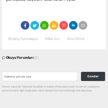
#Erdinç Yumrukaya
#Akın İzci
#İzci Petrol
Okuyu Yorumları
(0)
Gonder
Yorum yazarak Topluluk Kuralları’nı kabul etmiş bulunuyor ve siteye yaptığınız
yorumunuzla ilgili doğrudan veya dolaylı tüm sorumluluğu tek başınıza
üstleniyorsunuz. Yazılan tüm yorumlardan site yönetimi hiçbir şekilde sorumlu
tutulamaz.