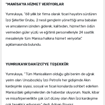
"MANİSA'YA HİZMET VERİYORLAR
Yumrukaya, "68 yıllık bir firma olarak ticari hayatını sürdüren
İzci Şirketler Grubu, 2 nesil gençlerin yönettiği ama babaları
ve amcalarının izinden giderek; kaliteden, hizmetten ödün
vermeden güler yüzlü ve eğitimli personelleriyle 24 saatlik
mesaileriyle tüm Manisa halkına hizmet veriyorlar."
açıklamasında bulundu.
YUMRUKAYA'DAN İZCİ'YE TEŞEKKÜR
Yumrukaya, "Tüm Manisalıların olduğu gibi benim de uğrak
yerim olan Uncubozköy İzci Petrol'e her gidişimde Akın
kardeşimle siyasi, sosyal ve ticari konularda sohbet ederken
Manisa'daki gelişmelerden de haberdar oluyorum. Nazik, kibar
ve misafirperverlikte çok üst düzey olan Akın İzci kardeşime
çok teşekkür ediyorum." dedi. Adnan Poyraz