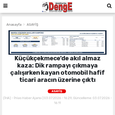
Anasayfa
ASAYİŞ
Küçükçekmece’de akıl almaz
kaza: Dik rampayı çıkmaya
çalışırken kayan otomobil hafif
ticari aracın üzerine çıktı
ASAYİŞ
(İHA) - İhlas Haber Ajansı | 03.07.2026 - 16:29, Güncelleme: 03.07.2026 -
16:11