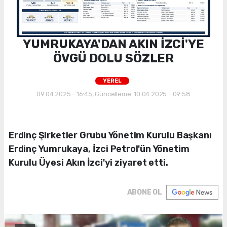
YUMRUKAYA'DAN AKIN İZCİ'YE
ÖVGÜ DOLU SÖZLER
YEREL
09.04.2025 - 16:45, Güncelleme: 10.04.2025 - 09:58
Erdinç Şirketler Grubu Yönetim Kurulu Başkanı
Erdinç Yumrukaya, İzci Petrol'ün Yönetim
Kurulu Üyesi Akın İzci'yi ziyaret etti.
ABONE OL