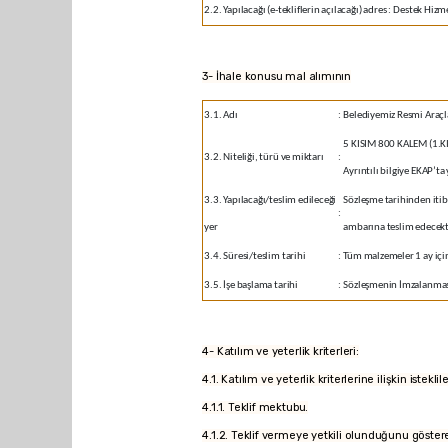
2.2. Yapılacağı (e-tekliflerin açılacağı) adres
:
Destek Hizme
3- İhale konusu mal alımının
3.1. Adı
:
Belediyemiz Resmi Araçl
5 KISIM 800 KALEM (1.KISI
3.2. Niteliği, türü ve miktarı
:
Ayrıntılı bilgiye EKAP’t
3.3. Yapılacağı/teslim edileceği
Sözleşme tarihinden iti
:
yer
ambarına teslim edecekt
3.4. Süresi/teslim tarihi
:
Tüm malzemeler 1 ay içi
3.5. İşe başlama tarihi
:
Sözleşmenin İmzalanma
4- Katılım ve yeterlik kriterleri:
4.1. Katılım ve yeterlik kriterlerine ilişkin iste
4.1.1. Teklif mektubu.
4.1.2. Teklif vermeye yetkili olunduğunu göstere