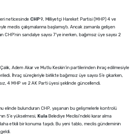
leri neticesinde
CHP
9, Milliyetçi Hareket Partisi (MHP) 4 ve
eyle meclis çalışmalarına başlamıştı. Ancak zamanla gelişen
dan CHP'nin sandalye sayısı 7'ye inerken, bağımsız üye sayısı 2
alık, Adem Akar ve Mutlu Keskin’in partilerinden ihraç edilmesiyle
edi. İhraç süreçleriyle birlikte bağımsız üye sayısı 5’e çıkarken,
ız, 4 MHP ve 2 AK Parti üyesi şeklinde güncellendi.
u elinde bulunduran CHP, yaşanan bu gelişmelerle kontrolü
ının 5'e yükselmesi,
Kula
Belediye Meclisi'ndeki karar alma
aha etkili bir konuma taşıdı. Bu yeni tablo, meclis gündeminin
geldi.