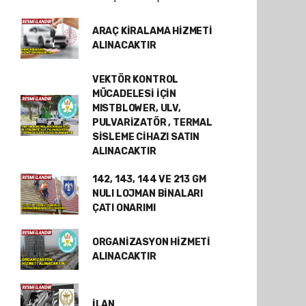
ARAÇ KİRALAMA HİZMETİ
ALINACAKTIR
VEKTÖR KONTROL
MÜCADELESİ İÇİN
MISTBLOWER, ULV,
PULVARİZATÖR , TERMAL
SİSLEME CİHAZI SATIN
ALINACAKTIR
142, 143, 144 VE 213 GM
NULI LOJMAN BİNALARI
ÇATI ONARIMI
ORGANİZASYON HİZMETİ
ALINACAKTIR
İLAN