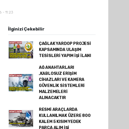
 - 11:23
İlginizi Çekebilir
ÇAĞLAK YARDOP PROJESİ
KAPSAMINDA ULAŞIM
TESİSLERİ YAPIM İŞİ İLANI
AĞ ANAHTARLARI
,KABLOSUZ ERİŞİM
CİHAZLARI VE KAMERA
GÜVENLİK SİSTEMLERİ
MALZEMELERİ
ALINACAKTIR
RESMİ ARAÇLARDA
KULLANILMAK ÜZERE 800
KALEM 5 KISIM YEDEK
PARÇA ALIM İŞİ