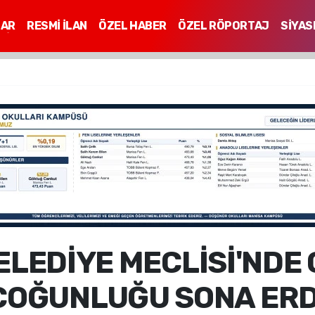
LAR
RESMİ İLAN
ÖZEL HABER
ÖZEL RÖPORTAJ
SİYAS
Mİ
ELEDİYE MECLİSİ'NDE 
ÇOĞUNLUĞU SONA ERD