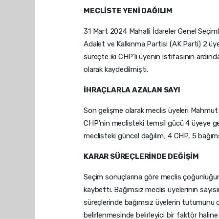
MECLİSTE YENİ DAĞILIM
31 Mart 2024 Mahalli İdareler Genel Seçim
Adalet ve Kalkınma Partisi (AK Parti) 2 üy
süreçte iki CHP'li üyenin istifasının ardın
olarak kaydedilmişti.
İHRAÇLARLA AZALAN SAYI
Son gelişme olarak meclis üyeleri Mahmut Ç
CHP'nin meclisteki temsil gücü 4 üyeye geril
meclisteki güncel dağılım; 4 CHP, 5 bağıms
KARAR SÜREÇLERİNDE DEĞİŞİM
Seçim sonuçlarına göre meclis çoğunluğun
kaybetti. Bağımsız meclis üyelerinin sayıs
süreçlerinde bağımsız üyelerin tutumunu d
belirlenmesinde belirleyici bir faktör haline 