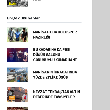
En Çok Okunanlar
MANİSA FK'DA BOLUSPOR
HAZIRLIĞI
BU KADARINA DA PES!
DÜĞÜN SALONU
GÖRÜNÜMLÜ KUMARHANE
MANİSA'NIN İHRACATINDA
YÜZDE 21'LİK DÜŞÜŞ
NEVZAT TEKBAŞ'TAN ALTIN
DEĞERİNDE TAVSİYELER