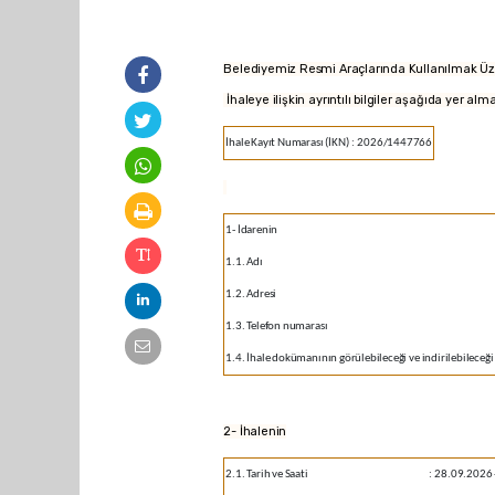
Belediyemiz Resmi Araçlarında Kullanılmak Üze
İhaleye ilişkin ayrıntılı bilgiler aşağıda yer alm
İhale Kayıt Numarası (İKN)
:
2026/1447766
1- İdarenin
1.1. Adı
1.2. Adresi
1.3. Telefon numarası
1.4. İhale dokümanının görülebileceği ve indirilebileceği 
2- İhalenin
2.1. Tarih ve Saati
:
28.09.2026 