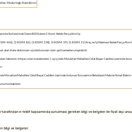
tleri Müdürlüğü İhale Birimi
arında Kullanılmak Üzere 800 Kalem 5 Kısım Yedek Parça Alım İşi
M: 406), (2.KISIM: 86), (3.KISIM: 238), (4.KISIM: 39), (5.KISIM: 31) Araç ve İş Makinesi Yedek Parça Alım İ
a yer alan ihale dokümanı içinde bulunan idari şartnameden ulaşılabilir.
baren İdarenin ihtiyacı olan malzemeleri 1 ay içinde Muradiye Mahallesi Celal Bayar Caddesi üzerinde 
ir.
nde Muradiye Mahallesi Celal Bayar Caddesi üzerinde bulunan Yunusemre Belediyesi Makine İkmal Bakım 
sına müteakiben
kliler tarafından e-teklif kapsamında sunulması gereken bilgi ve belgeler ile fiyat dışı unsu
n bilgi ve belgeler: