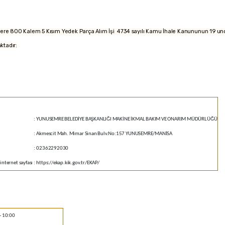
re 800 Kalem 5 Kısım Yedek Parça Alım İşi 4734 sayılı Kamu İhale Kanununun 19 uncu 
aktadır:
:
YUNUSEMRE BELEDİYE BAŞKANLIĞI MAKİNE İKMAL BAKIM VE ONARIM MÜDÜRLÜĞÜ
:
Akmescit Mah. Mimar Sinan Bulv.No:157 YUNUSEMRE/MANİSA
:
02362292030
internet sayfası
:
https://ekap.kik.gov.tr/EKAP/
- 10:00