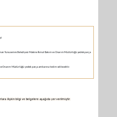
şi
bulunan Yunusemre Belediyesi Makine İkmal Bakım ve Onarım Müdürlüğü yedek parça
ve Onarım Müdürlüğü yedek parça ambarına teslim edilecektir.
rlara ilişkin bilgi ve belgelere aşağıda yer verilmiştir: