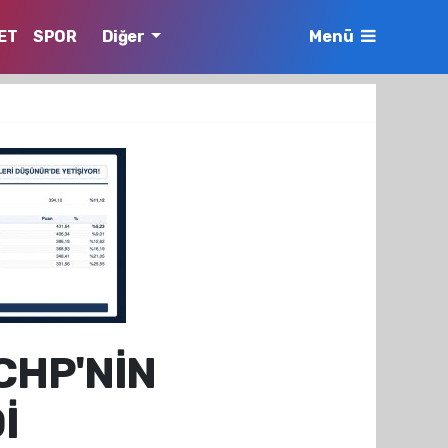
ET
SPOR
Diğer
Menü
CHP'NİN
İ