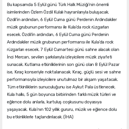
Bu kapsamda 5 Eylül günü Türk Halk Müziği’nin önemli
isimlerinden Özlem Özdil Kulalı hayranlarıyla buluşacak.
Özdil’in ardından, 6 Eylül Cuma günü Perdenin Ardındakiler
müzik grubunun performansı ile Kula’da rock rüzgarları
esecek. Özdil’in ardından, 6 Eylül Cuma günü Perdenin
Ardındakiler müzik grubunun performansı ile Kula’da rock
rüzgarları esecek. 7 Eylül Cumartesi günü sahne alacak olan
İnci Mercan, sevilen şarkılarıyla izleyicilere müzik ziyafeti
sunacak. Kutlama etkinliklerinin son günü olan 8 Eylül Pazar
ise, Kıraç konseriyle noktalanacak. Kıraç, güçlü sesi ve sahne
performansıyla izleyicilere unutulmaz bir akşam yaşatacak.
Tüm etkinliklerin sunuculuğunu ise Aykut Pala üstlenecek.
Kula halkı, 5 gün boyunca birbirinden farklı müzik türleri ve
eğlence dolu anlarla, kurtuluş coşkusunu doyasıya
yaşayacak. Kula’nın 102 yıllık gururu, müzik ve eğlence dolu
bu etkinliklerle taçlandırılacak. (İHA)