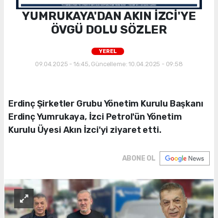
YUMRUKAYA'DAN AKIN İZCİ'YE
ÖVGÜ DOLU SÖZLER
YEREL
09.04.2025 - 16:45, Güncelleme: 10.04.2025 - 09:58
Erdinç Şirketler Grubu Yönetim Kurulu Başkanı
Erdinç Yumrukaya, İzci Petrol'ün Yönetim
Kurulu Üyesi Akın İzci'yi ziyaret etti.
ABONE OL