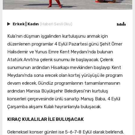
Erkek
|
Kadın
(Haberi Sesli Oku)
Kula’nın düşman işgalinden kurtuluşunu anmak için
düzenlenen programlar 4 Eylül Pazartesi günü Şehit Ömer
Halisdemir ve Yunus Emre Kent Meydanı’nda bulunan
Atatürk Anıtı’na çelenk sunumu ile başlayacak. Çelenk
sunumunun ardından Hisarkapı mevkiinden başlayıp Kent
Meydanı’nda sona erecek olan kortej yürüyüşü ile program
devam edecek. Gündüz programlarının tamamlanmasının
ardından Manisa Büyükşehir Belediyesi’nin kurtuluş
konserleri çerçevesinde ünlü sanatçı Manuş Baba, 4 Eylül
Çarşamba akşamı Kulalı hayranlarıyla buluşacak.
KIRAÇ KULALILAR İLE BULUŞACAK
Geleneksel konser günleri ise 5-6-7-8 Eylül olarak belirlendi.