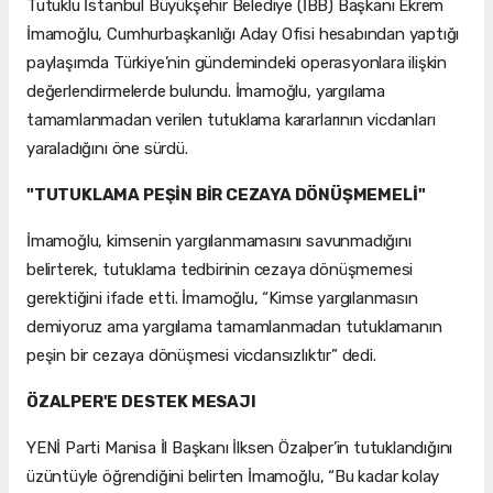
Tutuklu İstanbul Büyükşehir Belediye (İBB) Başkanı Ekrem
İmamoğlu, Cumhurbaşkanlığı Aday Ofisi hesabından yaptığı
paylaşımda Türkiye’nin gündemindeki operasyonlara ilişkin
değerlendirmelerde bulundu. İmamoğlu, yargılama
tamamlanmadan verilen tutuklama kararlarının vicdanları
yaraladığını öne sürdü.
"TUTUKLAMA PEŞİN BİR CEZAYA DÖNÜŞMEMELİ"
İmamoğlu, kimsenin yargılanmamasını savunmadığını
belirterek, tutuklama tedbirinin cezaya dönüşmemesi
gerektiğini ifade etti. İmamoğlu, “Kimse yargılanmasın
demiyoruz ama yargılama tamamlanmadan tutuklamanın
peşin bir cezaya dönüşmesi vicdansızlıktır” dedi.
ÖZALPER'E DESTEK MESAJI
YENİ Parti Manisa İl Başkanı İlksen Özalper’in tutuklandığını
üzüntüyle öğrendiğini belirten İmamoğlu, “Bu kadar kolay