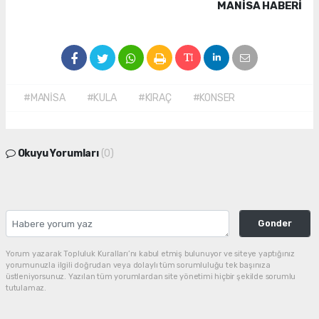
MANISA HABERİ
#MANİSA
#KULA
#KIRAÇ
#KONSER
Okuyu Yorumları
(0)
Gonder
Yorum yazarak Topluluk Kuralları’nı kabul etmiş bulunuyor ve siteye yaptığınız
yorumunuzla ilgili doğrudan veya dolaylı tüm sorumluluğu tek başınıza
üstleniyorsunuz. Yazılan tüm yorumlardan site yönetimi hiçbir şekilde sorumlu
tutulamaz.