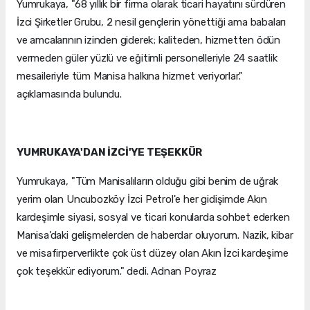
Yumrukaya, "68 yıllık bir firma olarak ticari hayatını sürdüren
İzci Şirketler Grubu, 2 nesil gençlerin yönettiği ama babaları
ve amcalarının izinden giderek; kaliteden, hizmetten ödün
vermeden güler yüzlü ve eğitimli personelleriyle 24 saatlik
mesaileriyle tüm Manisa halkına hizmet veriyorlar."
açıklamasında bulundu.
YUMRUKAYA'DAN İZCİ'YE TEŞEKKÜR
Yumrukaya, "Tüm Manisalıların olduğu gibi benim de uğrak
yerim olan Uncubozköy İzci Petrol'e her gidişimde Akın
kardeşimle siyasi, sosyal ve ticari konularda sohbet ederken
Manisa'daki gelişmelerden de haberdar oluyorum. Nazik, kibar
ve misafirperverlikte çok üst düzey olan Akın İzci kardeşime
çok teşekkür ediyorum." dedi. Adnan Poyraz