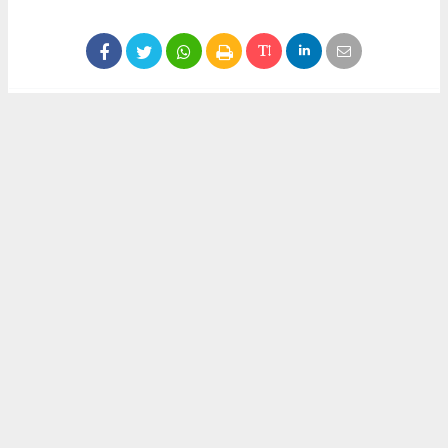
#Erdinç Yumrukaya
#Akın İzci
#İzci Petrol
Okuyu Yorumları
(0)
Gonder
Yorum yazarak Topluluk Kuralları’nı kabul etmiş bulunuyor ve siteye yaptığınız
yorumunuzla ilgili doğrudan veya dolaylı tüm sorumluluğu tek başınıza
üstleniyorsunuz. Yazılan tüm yorumlardan site yönetimi hiçbir şekilde sorumlu
tutulamaz.