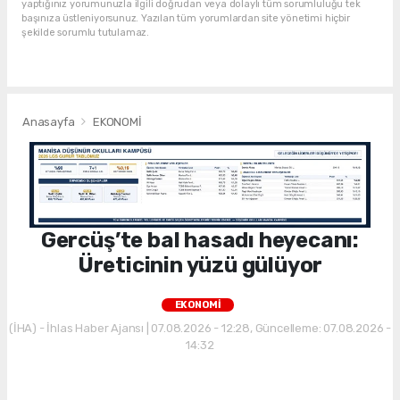
yaptığınız yorumunuzla ilgili doğrudan veya dolaylı tüm sorumluluğu tek
başınıza üstleniyorsunuz. Yazılan tüm yorumlardan site yönetimi hiçbir
şekilde sorumlu tutulamaz.
Anasayfa
EKONOMİ
Gercüş’te bal hasadı heyecanı:
Üreticinin yüzü gülüyor
EKONOMİ
(İHA) - İhlas Haber Ajansı | 07.08.2026 - 12:28, Güncelleme: 07.08.2026 -
14:32