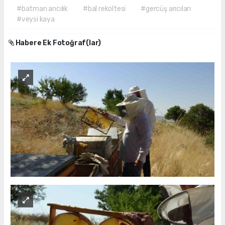
#batman arıcılık
#bal rekoltesi
#gercüş arıcıları
#veysi kaya
Habere Ek Fotoğraf(lar)