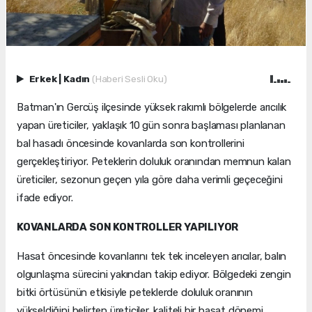
Erkek
|
Kadın
(Haberi Sesli Oku)
Batman'ın Gercüş ilçesinde yüksek rakımlı bölgelerde arıcılık
yapan üreticiler, yaklaşık 10 gün sonra başlaması planlanan
bal hasadı öncesinde kovanlarda son kontrollerini
gerçekleştiriyor. Peteklerin doluluk oranından memnun kalan
üreticiler, sezonun geçen yıla göre daha verimli geçeceğini
ifade ediyor.
KOVANLARDA SON KONTROLLER YAPILIYOR
Hasat öncesinde kovanlarını tek tek inceleyen arıcılar, balın
olgunlaşma sürecini yakından takip ediyor. Bölgedeki zengin
bitki örtüsünün etkisiyle peteklerde doluluk oranının
yükseldiğini belirten üreticiler, kaliteli bir hasat dönemi