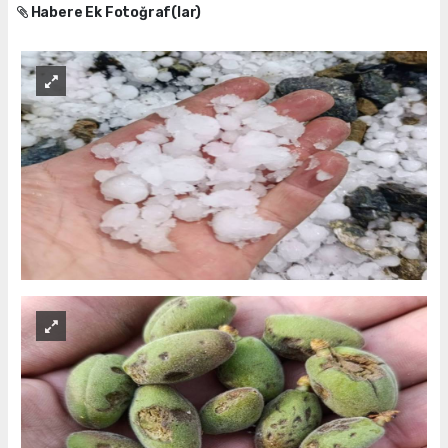
Habere Ek Fotoğraf(lar)