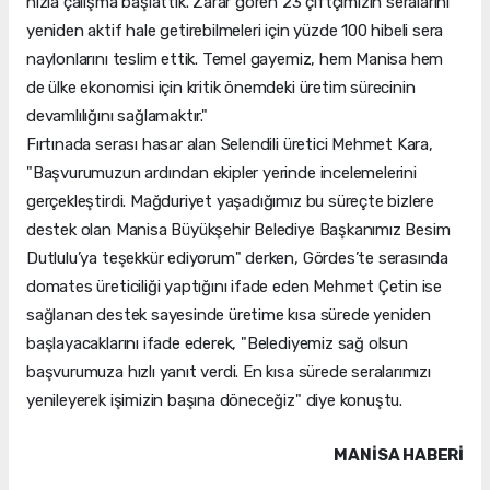
hızla çalışma başlattık. Zarar gören 23 çiftçimizin seralarını
yeniden aktif hale getirebilmeleri için yüzde 100 hibeli sera
naylonlarını teslim ettik. Temel gayemiz, hem Manisa hem
de ülke ekonomisi için kritik önemdeki üretim sürecinin
devamlılığını sağlamaktır."
Fırtınada serası hasar alan Selendili üretici Mehmet Kara,
"Başvurumuzun ardından ekipler yerinde incelemelerini
gerçekleştirdi. Mağduriyet yaşadığımız bu süreçte bizlere
destek olan Manisa Büyükşehir Belediye Başkanımız Besim
Dutlulu’ya teşekkür ediyorum" derken, Gördes’te serasında
domates üreticiliği yaptığını ifade eden Mehmet Çetin ise
sağlanan destek sayesinde üretime kısa sürede yeniden
başlayacaklarını ifade ederek, "Belediyemiz sağ olsun
başvurumuza hızlı yanıt verdi. En kısa sürede seralarımızı
yenileyerek işimizin başına döneceğiz" diye konuştu.
MANISA HABERİ