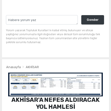
Gonder
Yorum yazarak Topluluk Kuralları’nı kabul etmiş bulunuyor ve siteye
yaptığınız yorumunuzla ilgili doğrudan veya dolaylı tüm sorumluluğu tek
başınıza üstleniyorsunuz. Yazılan tüm yorumlardan site yönetimi hiçbir
şekilde sorumlu tutulamaz.
Anasayfa
AKHİSAR
AKHİSAR'A NEFES ALDIRACAK
YOL HAMLESİ