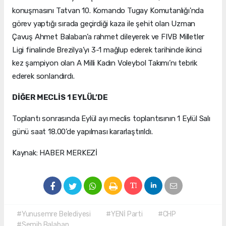
konuşmasını Tatvan 10. Komando Tugay Komutanlığı'nda
görev yaptığı sırada geçirdiği kaza ile şehit olan Uzman
Çavuş Ahmet Balaban’a rahmet dileyerek ve FIVB Milletler
Ligi finalinde Brezilya’yı 3-1 mağlup ederek tarihinde ikinci
kez şampiyon olan A Milli Kadın Voleybol Takımı’nı tebrik
ederek sonlandırdı.
DİĞER MECLİS 1 EYLÜL’DE
Toplantı sonrasında Eylül ayı meclis toplantısının 1 Eylül Salı
günü saat 18.00’de yapılması kararlaştırıldı.
Kaynak: HABER MERKEZİ
#Yunusemre Belediyesi
#YENİ Parti
#CHP
#Semih Balaban