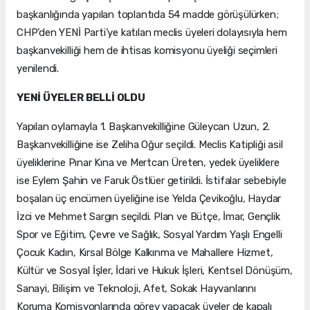
başkanlığında yapılan toplantıda 54 madde görüşülürken;
CHP’den YENİ Parti’ye katılan meclis üyeleri dolayısıyla hem
başkanvekilliği hem de ihtisas komisyonu üyeliği seçimleri
yenilendi.
YENİ ÜYELER BELLİ OLDU
Yapılan oylamayla 1. Başkanvekilliğine Güleycan Uzun, 2.
Başkanvekilliğine ise Zeliha Oğur seçildi. Meclis Katipliği asil
üyeliklerine Pınar Kına ve Mertcan Üreten, yedek üyeliklere
ise Eylem Şahin ve Faruk Östlüer getirildi. İstifalar sebebiyle
boşalan üç encümen üyeliğine ise Yelda Çevikoğlu, Haydar
İzci ve Mehmet Sargın seçildi. Plan ve Bütçe, İmar, Gençlik
Spor ve Eğitim, Çevre ve Sağlık, Sosyal Yardım Yaşlı Engelli
Çocuk Kadın, Kırsal Bölge Kalkınma ve Mahallere Hizmet,
Kültür ve Sosyal İşler, İdari ve Hukuk İşleri, Kentsel Dönüşüm,
Sanayi, Bilişim ve Teknoloji, Afet, Sokak Hayvanlarını
Koruma Komisyonlarında görev yapacak üyeler de kapalı