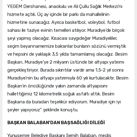
YEGEM Dershanesi, anaokulu ve Ali Çullu Sağlık Merkezi’ni
hizmete açtık. Üç ay içinde bir parkı da mahallelinin
hizmetine sunacağız. Ayrıca basketbol, voleybol, futbol
sahası ile taziye evinin temelleri atılıyor. Muradiye’de birçok
şeyi yapmış olacağız. Kısacası saygıdeğer Muradiyeliler,
seçim beyannamemize baksınlar bunların sözünü vermiştik
ve hepsini de yaklaşık 3,5 yılda tamamlamış olacağız. Besim
Başkan, Muradiye’ye 2 milyarın üstünde bir altyapı yatırımı
gerçekleştiriyor. Burada sıkıntılar vardır ama 1,5-2 yıl sonra
Muradiye’nin bu altyapı yatırımıyla 60 yılı kurtulacaktır. Besim
Başkan’ın öncülüğünde yakın zamanda altyapısını
hallettiğimiz 12 kilometrelik soğuk asfaltı attık. Besim
Başkana da buradan teşekkür ediyorum. Muradiye için iyi
şeyler yapıyoruz” şeklinde konuştu.
BAŞKAN BALABAN’DAN BAŞSAĞLIĞI DİLEĞİ
Yunusemre Belediye Başkanı Semih Balaban, meclis