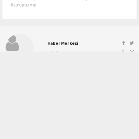
#soruşturma
Haber Merkezi
info@manisadenge.com
Okuyu Yorumları
(0)
Gonder
Yorum yazarak Topluluk Kuralları’nı kabul etmiş bulunuyor ve siteye yaptığınız
yorumunuzla ilgili doğrudan veya dolaylı tüm sorumluluğu tek başınıza
üstleniyorsunuz. Yazılan tüm yorumlardan site yönetimi hiçbir şekilde sorumlu
tutulamaz.