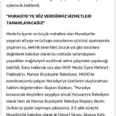
oylama ile belirlendi.
"MURADİYE’YE SÖZ VERDİĞİMİZ HİZMETLERİ
TAMAMLAYACAĞIZ"
Mecliste ilçenin en büyük mahallesi olan Muradiye’de
yaşanan altyapı ve üstyapı sorunlarının çözümü aşamasında
yaşanan su, elektrik kesintileri, bozuk yol gibi sorunlara
değinilerek belediye olarak bu noktada vatandaşların
yaşadıkları mağduriyeti azaltmak adına çalışmalar yapılacağı
belirtildi. Konu hakkında söz alan MHP Meclis Üyesi Mehmet
Palabıyık’ın, Manisa Büyükşehir Belediyesi, MASKİ ile
koordinasyonlu çalışan Muradiye’ye özel birim oluşturulması
talebini değerlendiren Başkan Balaban, “Muradiye
konusunda eleştirilere saygılıyız ancak Yunusemre Belediyesi
olarak hem de Manisa Büyükşehir Belediye Başkanı Besim
Dutlulu iyi şeyler yapmaya çalışıyoruz. 2,5 yıllık süreçte
Muradiye’de belediye olarak ek hizmet binası, Akasya Kafe,