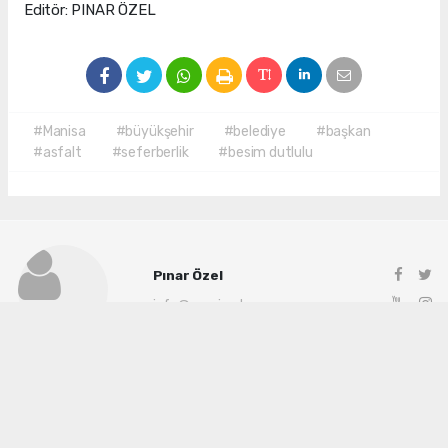
Editör: PINAR ÖZEL
#Manisa
#büyükşehir
#belediye
#başkan
#asfalt
#seferberlik
#besim dutlulu
Pınar Özel
info@manisadenge.com
Okuyu Yorumları
(0)