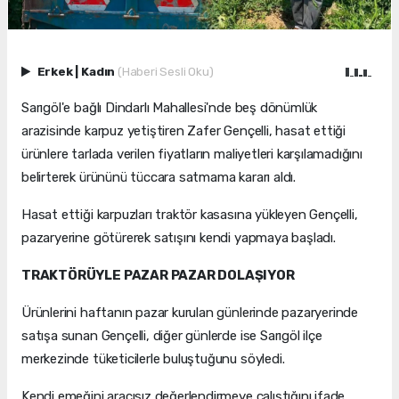
Erkek
|
Kadın
(Haberi Sesli Oku)
Sarıgöl'e bağlı Dindarlı Mahallesi'nde beş dönümlük
arazisinde karpuz yetiştiren Zafer Gençelli, hasat ettiği
ürünlere tarlada verilen fiyatların maliyetleri karşılamadığını
belirterek ürününü tüccara satmama kararı aldı.
Hasat ettiği karpuzları traktör kasasına yükleyen Gençelli,
pazaryerine götürerek satışını kendi yapmaya başladı.
TRAKTÖRÜYLE PAZAR PAZAR DOLAŞIYOR
Ürünlerini haftanın pazar kurulan günlerinde pazaryerinde
satışa sunan Gençelli, diğer günlerde ise Sarıgöl ilçe
merkezinde tüketicilerle buluştuğunu söyledi.
Kendi emeğini aracısız değerlendirmeye çalıştığını ifade