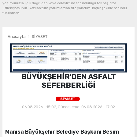
yorumunuzla ilgili doğrudan veya dolaylı tüm sorumluluğu tek başınıza
üstleniyorsunuz. Yazılan tüm yorumlardan site yönetimi hiçbir şekilde sorumlu
tutulamaz.
Anasayfa
SİYASET
BÜYÜKŞEHİR'DEN ASFALT
SEFERBERLİĞİ
SİYASET
06.08.2026 - 15:02, Güncelleme: 06.08.2026 - 17:02
Manisa Büyükşehir Belediye Başkanı Besim