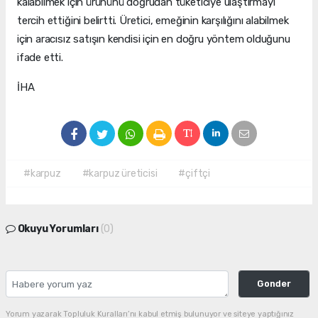
kalabilmek için ürününü doğrudan tüketiciye ulaştırmayı
tercih ettiğini belirtti. Üretici, emeğinin karşılığını alabilmek
için aracısız satışın kendisi için en doğru yöntem olduğunu
ifade etti.
İHA
#karpuz
#karpuz üreticisi
#çiftçi
Okuyu Yorumları
(0)
Gonder
Yorum yazarak Topluluk Kuralları’nı kabul etmiş bulunuyor ve siteye yaptığınız