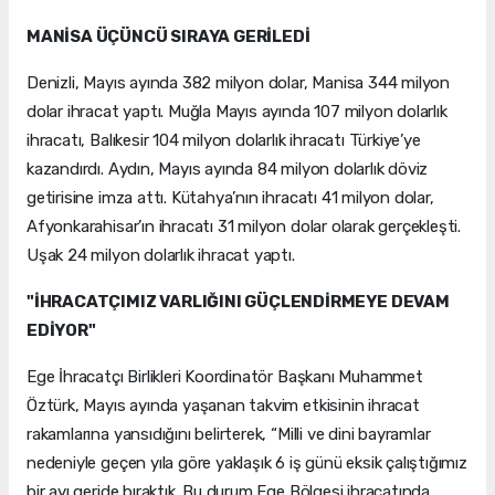
MANİSA ÜÇÜNCÜ SIRAYA GERİLEDİ
Denizli, Mayıs ayında 382 milyon dolar, Manisa 344 milyon
dolar ihracat yaptı. Muğla Mayıs ayında 107 milyon dolarlık
ihracatı, Balıkesir 104 milyon dolarlık ihracatı Türkiye’ye
kazandırdı. Aydın, Mayıs ayında 84 milyon dolarlık döviz
getirisine imza attı. Kütahya’nın ihracatı 41 milyon dolar,
Afyonkarahisar’ın ihracatı 31 milyon dolar olarak gerçekleşti.
Uşak 24 milyon dolarlık ihracat yaptı.
"İHRACATÇIMIZ VARLIĞINI GÜÇLENDİRMEYE DEVAM
EDİYOR"
Ege İhracatçı Birlikleri Koordinatör Başkanı Muhammet
Öztürk, Mayıs ayında yaşanan takvim etkisinin ihracat
rakamlarına yansıdığını belirterek, “Milli ve dini bayramlar
nedeniyle geçen yıla göre yaklaşık 6 iş günü eksik çalıştığımız
bir ayı geride bıraktık. Bu durum Ege Bölgesi ihracatında