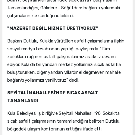
belirtti. Seyitali Mahallesi'ndeki sıcak asfalt çalışmasının
tamamlandığını, Gökdere - Söğütdere bağlantı yolundaki
çalışmaların ise sürdüğünü bildirdi.
"MAZERET DEĞİL, HİZMET ÜRETİYORUZ"
Başkan Dutlulu, Kula'da yürütülen asfalt çalışmalarına ilişkin
sosyal medya hesabından yaptığı paylaşımda "Tüm
zorluklara rağmen asfalt çalışmalarımız aralıksız devam
ediyor. Kula'da bir yandan merkez yollarımızı sıcak asfaltla
buluştururken, diğer yandan yıllardır el değmeyen mahalle
bağlantı yollarımızı yeniliyoruz" dedi.
SEYİTALİ MAHALLESİ'NDE SICAK ASFALT
TAMAMLANDI
Kula Belediyesi iş birliğiyle Seyitali Mahallesi 190. Sokak'ta
sıcak asfalt çalışmasının tamamlandığını belirten Dutlulu,
bölgedeki ulaşım konforunun arttığını ifade etti.