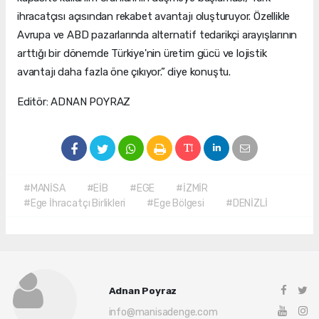
ihracatçısı açısından rekabet avantajı oluşturuyor. Özellikle
Avrupa ve ABD pazarlarında alternatif tedarikçi arayışlarının
arttığı bir dönemde Türkiye'nin üretim gücü ve lojistik
avantajı daha fazla öne çıkıyor.” diye konuştu.
Editör: ADNAN POYRAZ
#MANİSA
#EİB
#EGE
#İZMİR
#Ege İhracatçı Birlikleri
#Ege Bölgesi
#DENİZLİ
Adnan Poyraz
info@manisadenge.com