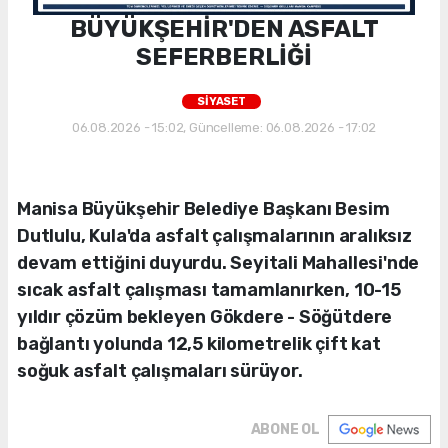
BÜYÜKŞEHİR'DEN ASFALT
SEFERBERLİĞİ
SİYASET
06.08.2026 - 15:02, Güncelleme: 06.08.2026 - 17:02
Manisa Büyükşehir Belediye Başkanı Besim
Dutlulu, Kula'da asfalt çalışmalarının aralıksız
devam ettiğini duyurdu. Seyitali Mahallesi'nde
sıcak asfalt çalışması tamamlanırken, 10-15
yıldır çözüm bekleyen Gökdere - Söğütdere
bağlantı yolunda 12,5 kilometrelik çift kat
soğuk asfalt çalışmaları sürüyor.
ABONE OL