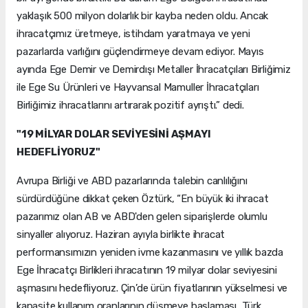
yaklaşık 500 milyon dolarlık bir kayba neden oldu. Ancak
ihracatçımız üretmeye, istihdam yaratmaya ve yeni
pazarlarda varlığını güçlendirmeye devam ediyor. Mayıs
ayında Ege Demir ve Demirdışı Metaller İhracatçıları Birliğimiz
ile Ege Su Ürünleri ve Hayvansal Mamuller İhracatçıları
Birliğimiz ihracatlarını artırarak pozitif ayrıştı.” dedi.
"19 MİLYAR DOLAR SEVİYESİNİ AŞMAYI
HEDEFLİYORUZ"
Avrupa Birliği ve ABD pazarlarında talebin canlılığını
sürdürdüğüne dikkat çeken Öztürk, “En büyük iki ihracat
pazarımız olan AB ve ABD'den gelen siparişlerde olumlu
sinyaller alıyoruz. Haziran ayıyla birlikte ihracat
performansımızın yeniden ivme kazanmasını ve yıllık bazda
Ege İhracatçı Birlikleri ihracatının 19 milyar dolar seviyesini
aşmasını hedefliyoruz. Çin’de ürün fiyatlarının yükselmesi ve
kapasite kullanım oranlarının düşmeye başlaması, Türk