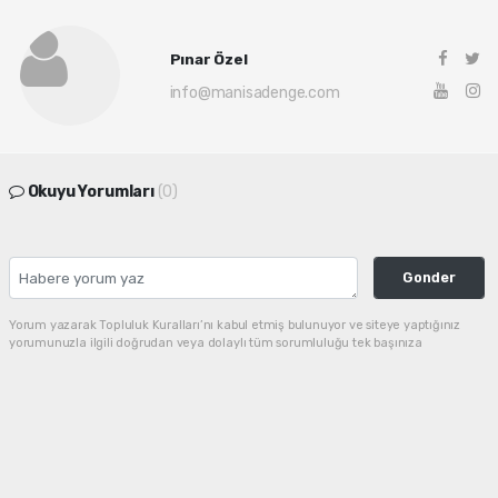
Pınar Özel
info@manisadenge.com
Okuyu Yorumları
(0)
Gonder
Yorum yazarak Topluluk Kuralları’nı kabul etmiş bulunuyor ve siteye yaptığınız
yorumunuzla ilgili doğrudan veya dolaylı tüm sorumluluğu tek başınıza
üstleniyorsunuz. Yazılan tüm yorumlardan site yönetimi hiçbir şekilde sorumlu
tutulamaz.