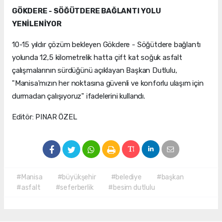
GÖKDERE - SÖĞÜTDERE BAĞLANTI YOLU
YENİLENİYOR
10-15 yıldır çözüm bekleyen Gökdere - Söğütdere bağlantı
yolunda 12,5 kilometrelik hatta çift kat soğuk asfalt
çalışmalarının sürdüğünü açıklayan Başkan Dutlulu,
"Manisa'mızın her noktasına güvenli ve konforlu ulaşım için
durmadan çalışıyoruz" ifadelerini kullandı.
Editör: PINAR ÖZEL
#Manisa
#büyükşehir
#belediye
#başkan
#asfalt
#seferberlik
#besim dutlulu