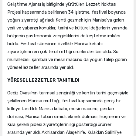
Geliştirme Ajansı iş birliğinde yürütülen Lezzet Noktası
Projesi kapsamında belirlenen 34 işletme, festival boyunca
yoğun ziyaretçi ağırladı. Kenti gezmek için Manisa'ya gelen
yerli ve yabancı konuklar, tarihi ve kültürel değerlerin yanında
bölgenin gastronomik zenginliklerini de keşfetme imkânı
buldu. Festival süresince özellikle Manisa kebabı
ziyaretçilerin en çok tercih ettiği ürünlerden biri oldu. Su
muhallebisi, şambali ve mesir macunu da yoğun talep gören
yöresel lezzetler arasında yer aldı.
YÖRESEL LEZZETLER TANITILDI
Gediz Ovası'nın tarımsal zenginliği ve kentin tarihi geçmişiyle
şekillenen Manisa mutfağı, festival kapsamında geniş bir
kitleye tanıtıldı. Manisa kebabı, mesir macunu, gerdan
dolması, Manisa taban simidi, ekmek dolması, höşmerim ve
Kula şekerli pidesi ziyaretçilerin ilgi gösterdiği ürünler
arasında yer aldı. Akhisar'dan Alaşehir'e, Kula'dan Salihli'ye