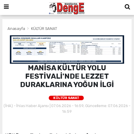
Anasayfa
KÜLTÜR SANAT
MANİSA KÜLTÜR YOLU
FESTİVALİ'NDE LEZZET
DURAKLARINA YOĞUN İLGİ
KÜLTÜR SANAT
(İHA) - İhlas Haber Ajansı | 07.06.2026 - 16:59, Güncelleme: 07.06.2026 -
16:59