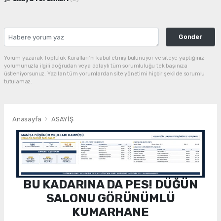
Gonder
Yorum yazarak Topluluk Kuralları’nı kabul etmiş bulunuyor ve siteye yaptığınız
yorumunuzla ilgili doğrudan veya dolaylı tüm sorumluluğu tek başınıza
üstleniyorsunuz. Yazılan tüm yorumlardan site yönetimi hiçbir şekilde sorumlu
tutulamaz.
Anasayfa
ASAYİŞ
BU KADARINA DA PES! DÜĞÜN
SALONU GÖRÜNÜMLÜ
KUMARHANE