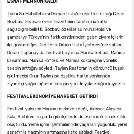
ESNAF MEMNUN KALDI
Tarihi Su Muhallebicisi Osman Usta'nın işletme ortağı Cihan
Bozbay, festivalin yerel lezzetlerin tanıtımına katkı
sağladığını belirtti. Bozbay, özellikle su muhallebisi ve
şambaliye Türkiye'nin farklı kentlerinden gelen ziyaretçilerin
ilgi gösterdiğini ifade etti. Orhan Usta İşletmesi'nin sahibi
Orhan Doğanay da festival boyunca Manisa kebabı, Manisa
kavurması, Manisa köftesi ve Manisa kokoreçine yönelik
talebin arttığını söyledi. Taylan Restoran'ın dördüncü kuşak
işletmecisi Onur Taylan ise özellikle hafta sonlarında
ziyaretçi yoğunluğunun belirgin şekilde yükseldiğini kaydetti.
FESTİVAL EKONOMİYE HAREKET GETİRDİ
Festival, yalnızca Manisa merkezde değil, Akhisar, Alaşehir,
Kula, Salihli ve Turgutlu gibi ilçelerde de ekonomik hareketlilik
oluşturdu. Yeme içme işletmelerinde yaşanan yoğunluk, yerel
esnafın iş hacminin artmasına katkı sağladı. Festival