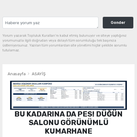
Gonder
Yorum yazarak Topluluk Kuralları’nı kabul etmiş bulunuyor ve siteye yaptığınız
yorumunuzla ilgili doğrudan veya dolaylı tüm sorumluluğu tek başınıza
üstleniyorsunuz. Yazılan tüm yorumlardan site yönetimi hiçbir şekilde sorumlu
tutulamaz.
Anasayfa
ASAYİŞ
BU KADARINA DA PES! DÜĞÜN
SALONU GÖRÜNÜMLÜ
KUMARHANE