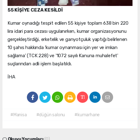
55 KİŞİYE CEZA KESİLDİ
Kumar oynadığı tespit edilen 55 kişiye toplam 638 bin 220
lira idari para cezası uygulanırken, kumar organizasyonunu
gerçekleştirdiği, erketelik ve ganyotçuluk yaptığı belirlenen
10 şahıs hakkında 'kumar oynanması için yer ve imkan
sağlama' (TCK 228) ve '1072 sayılı Kanuna muhalefet'
suçlarından adli işlem başlatıldı.
İHA
#Manisa
#düğün salonu
#kumarhane
Okuyu Yorumları
(0)