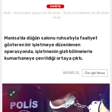
ASAYİŞ
(İHA) - İhlas Haber Ajansı | 06.08.2026 - 10:25, Güncelleme: 06.08.2026
- 11:50
Manisa'da düğün salonu ruhsatıyla faaliyet
gösteren bir işletmeye düzenlenen
operasyonda, işletmenin gizli bölmelerle
kumarhaneye çevrildiği ortaya çıktı.
ABONE OL