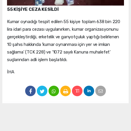
55 KİŞİYE CEZA KESİLDİ
Kumar oynadığı tespit edilen 55 kişiye toplam 638 bin 220
lira idari para cezası uygulanırken, kumar organizasyonunu
gerçekleştirdiği, erketelik ve ganyotçuluk yaptığı belirlenen
10 şahıs hakkında 'kumar oynanması için yer ve imkan
sağlama' (TCK 228) ve '1072 sayılı Kanuna muhalefet'
suçlarından adli işlem başlatıldı.
İHA
#Manisa
#düğün salonu
#kumarhane
Okuyu Yorumları
(0)