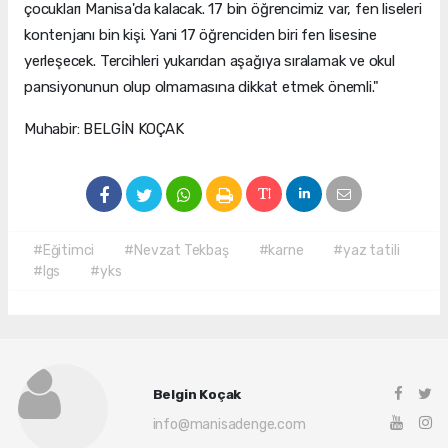
çocukları Manisa'da kalacak. 17 bin öğrencimiz var, fen liseleri
kontenjanı bin kişi. Yani 17 öğrenciden biri fen lisesine
yerleşecek. Tercihleri yukarıdan aşağıya sıralamak ve okul
pansiyonunun olup olmamasına dikkat etmek önemli."
Muhabir: BELGİN KOÇAK
#Eğitimci
#Nevzat Tekbaş
#karne
#yaz tatili
#lgs
#yks
Belgin Koçak
info@manisadenge.com