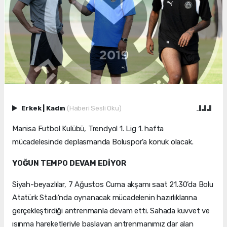
Erkek
|
Kadın
(Haberi Sesli Oku)
Manisa Futbol Kulübü, Trendyol 1. Lig 1. hafta
mücadelesinde deplasmanda Boluspor’a konuk olacak.
YOĞUN TEMPO DEVAM EDİYOR
Siyah-beyazlılar, 7 Ağustos Cuma akşamı saat 21.30’da Bolu
Atatürk Stadı’nda oynanacak mücadelenin hazırlıklarına
gerçekleştirdiği antrenmanla devam etti. Sahada kuvvet ve
ısınma hareketleriyle başlayan antrenmanımız dar alan