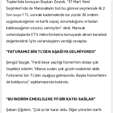
Toplantıda konuşan Başkan Zeyrek, “31 Mart Yerel
Seçimleri’nde de Manisalıların bizi bu göreve seçmesiyle ilk 2
ton suyu 1 TL sonraki kademelerde ise yüzde 30 indirim
uygulayacağımızı ve kartlı sayaç zorunluluğunu ortadan
kaldıracağımın sözünü vermiştim” dedi. Manisalı
vatandaşlarda ETV mikrofonlarına konuşarak alınan kararladı
değerlendirdi. İşte vatandaşların verdiği cevaplar…
“FATURAMIZ BİN TL’DEN AŞAĞIYA GELMİYORDU”
Şengül Saygılı, “Ferdi beye yaptığı hizmetten dolayı çok
teşekkür ederim. Yıllarca sudan çok güzel nasibimizi aldık.
Faturamız bin TL’den aşağıya gelmiyordu. Başka hizmetlerini
de bekliyoruz.” açıklamasında bulundu.
“BU İNDİRİM EMEKLİLERE İYİ BİR KATKI SAĞLAR”
Şaban Çiğdem, “Çok iyi bir karar oldu. Diğer yönetim kartlı