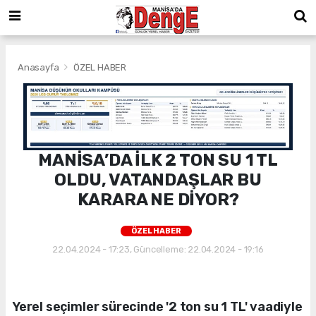
Anasayfa
ÖZEL HABER
MANİSA’DA İLK 2 TON SU 1 TL
OLDU, VATANDAŞLAR BU
KARARA NE DİYOR?
ÖZEL HABER
22.04.2024 - 17:23, Güncelleme: 22.04.2024 - 19:16
Yerel seçimler sürecinde '2 ton su 1 TL' vaadiyle