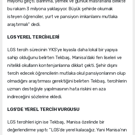
milyonu geçti. Barınma, yemek ve günlük masraflarla birlikte
bu rakam 3 milyona yaklaşıyor. Büyük şehirde okumak
isteyen öğrenciler, yurt ve pansiyon imkanlarını mutlaka
araştırmalı" dedi.
LGS YEREL TERCİHLERİ
LGS tercih sürecinin YKS'ye kıyasla daha lokal bir yapıya
sahip olduğunu belirten Tekbaş, Manisa'daki fen liseleri ve
nitelikli okulların kontenjanlarına dikkat çekti. Şehir dışını
tercih edecek öğrencilerin mutlaka okul pansiyonlarının olup
olmadığını araştırması gerektiğini belirten Tekbaş, tercihlerin
uzman desteğiyle yapılmasının hata riskini en aza
indireceğini sözlerine ekledi.
LGS'DE YEREL TERCİH VURGUSU
LGS tercihleri için ise Tekbaş, Manisa özelinde bir
değerlendirme yaptı: "LGS'de yerel kalacağız. Yani Manisa'nın