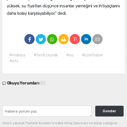
yüksek, su fiyatları düşünce insanlar yemeğini ve ihtiyaçlarını
daha kolay karşılayabiliyor.” dedi.
#manisa
#ferdi zeyrek
#su
#özel haber
#etv
Okuyu Yorumları
(0)
Gonder
Yorum yazarak Topluluk Kuralları’nı kabul etmiş bulunuyor ve siteye yaptığınız