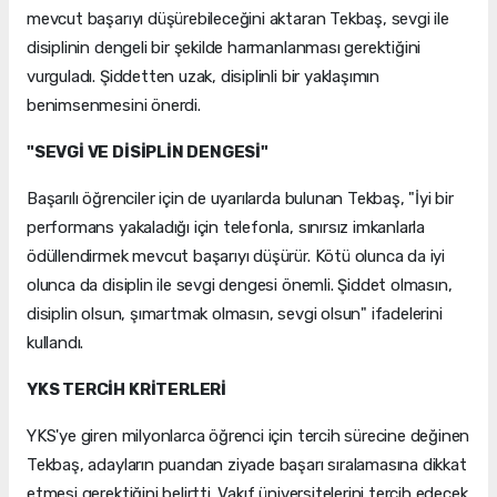
mevcut başarıyı düşürebileceğini aktaran Tekbaş, sevgi ile
disiplinin dengeli bir şekilde harmanlanması gerektiğini
vurguladı. Şiddetten uzak, disiplinli bir yaklaşımın
benimsenmesini önerdi.
"SEVGİ VE DİSİPLİN DENGESİ"
Başarılı öğrenciler için de uyarılarda bulunan Tekbaş, "İyi bir
performans yakaladığı için telefonla, sınırsız imkanlarla
ödüllendirmek mevcut başarıyı düşürür. Kötü olunca da iyi
olunca da disiplin ile sevgi dengesi önemli. Şiddet olmasın,
disiplin olsun, şımartmak olmasın, sevgi olsun" ifadelerini
kullandı.
YKS TERCİH KRİTERLERİ
YKS'ye giren milyonlarca öğrenci için tercih sürecine değinen
Tekbaş, adayların puandan ziyade başarı sıralamasına dikkat
etmesi gerektiğini belirtti. Vakıf üniversitelerini tercih edecek