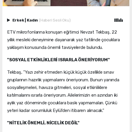
Erkek
|
Kadın
(Haberi Sesli Oku)
ETV mikrofonlarına konuşan eğitimci Nevzat Tekbaş, 22
yıllık mesleki deneyimine dayanarak yaz tatilinde çocuklara
yaklaşım konusunda önemli tavsiyelerde bulundu.
"SOSYAL ETKİNLİKLERİ ISRARLA ÖNERİYORUM"
Tekbaş, "Yazı zehir etmeden küçük küçük özellikle sınav
gruplarının hazırlık yapmalarını öneriyorum. Bunun yanında
sosyalleşmeleri, havuza gitmeleri, sosyal etkinliklere
katılmalarını ısrarla öneriyorum. Ailelerimizin en azından iki
aylık yaz döneminde çocuklara baskı yapmamaları. Çünkü
yeteri kadar sorumluluk Eylül'den itibaren alınacak."
"NİTELİK ÖNEMLİ, NİCELİK DEĞİL"