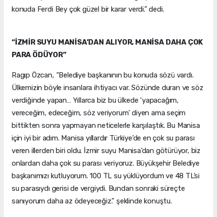
konuda Ferdi Bey çok güzel bir karar verdi.” dedi.
“İZMİR SUYU MANİSA’DAN ALIYOR, MANİSA DAHA ÇOK
PARA ÖDÜYOR”
Ragıp Özcan, “Belediye başkanının bu konuda sözü vardı.
Ülkemizin böyle insanlara ihtiyacı var. Sözünde duran ve söz
verdiğinde yapan… Yıllarca biz bu ülkede ‘yapacağım,
vereceğim, edeceğim, söz veriyorum’ diyen ama seçim
bittikten sonra yapmayan neticelerle karşılaştık. Bu Manisa
için iyi bir adım. Manisa yıllardır Türkiye’de en çok su parası
veren illerden biri oldu. İzmir suyu Manisa’dan götürüyor, biz
onlardan daha çok su parası veriyoruz. Büyükşehir Belediye
başkanımızı kutluyorum. 100 TL su yüklüyordum ve 48 TL’si
su parasıydı gerisi de vergiydi. Bundan sonraki süreçte
sanıyorum daha az ödeyeceğiz.” şeklinde konuştu.