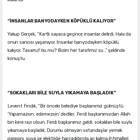
“İNSANLAR BANYODAYKEN KÖPÜKLÜ KALIYOR”
Yakup Gerçek, “Kartlı sayaca geçince insanlar delirdi. Hala da
onun sancısı yaşanıyor. İnsanlar banyodayken köpüklü
kalıyor. Tasarruf bu mu? Bizim her tarafımız su…” şeklinde
konuştu.
“SOKAKLARI BİLE SUYLA YIKAMAYA BAŞLADIK”
Levent Fındık, “Bir önceki belediye başkanımız gülmüştü.
‘Yapamazsın, edemezsin’ dediler, Ferdi başkanımızdan Allah
bin kere razı olsun. Ferdi başkanımız geldi, sokakları bile suyla
yıkamaya başladık. Durumu olmayan vatandaşlar yemek
parasını, suya ve elektriğe harcadığında aç kalma ihtimalleri