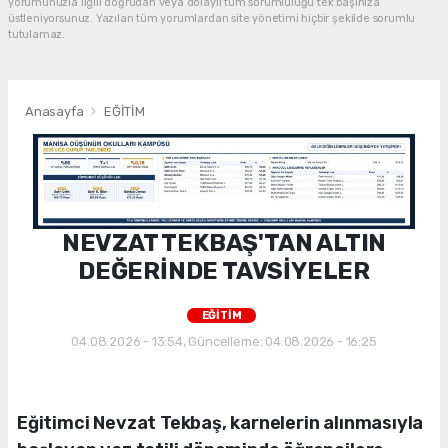
yorumunuzla ilgili doğrudan veya dolaylı tüm sorumluluğu tek başınıza
üstleniyorsunuz. Yazılan tüm yorumlardan site yönetimi hiçbir şekilde sorumlu
tutulamaz.
Anasayfa
EĞİTİM
NEVZAT TEKBAŞ'TAN ALTIN
DEĞERİNDE TAVSİYELER
EĞİTİM
04.08.2026 - 13:54, Güncelleme: 04.08.2026 - 16:25
Eğitimci Nevzat Tekbaş, karnelerin alınmasıyla