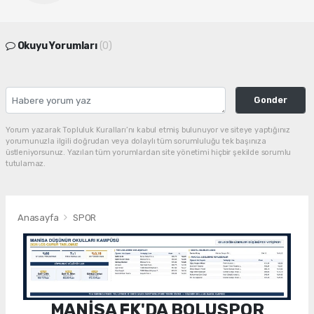
Okuyu Yorumları
(0)
Gonder
Yorum yazarak Topluluk Kuralları’nı kabul etmiş bulunuyor ve siteye yaptığınız
yorumunuzla ilgili doğrudan veya dolaylı tüm sorumluluğu tek başınıza
üstleniyorsunuz. Yazılan tüm yorumlardan site yönetimi hiçbir şekilde sorumlu
tutulamaz.
Anasayfa
SPOR
MANİSA FK'DA BOLUSPOR