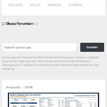
#SELENDİ
#KULA
#MANİSA
#YANGIN
Okuyu Yorumları
(0)
Gonder
Yorum yazarak Topluluk Kuralları’nı kabul etmiş bulunuyor ve siteye yaptığınız
yorumunuzla ilgili doğrudan veya dolaylı tüm sorumluluğu tek başınıza
üstleniyorsunuz. Yazılan tüm yorumlardan site yönetimi hiçbir şekilde sorumlu
tutulamaz.
Anasayfa
SPOR