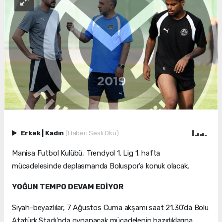
Erkek
|
Kadın
(Haberi Sesli Oku)
Manisa Futbol Kulübü, Trendyol 1. Lig 1. hafta
mücadelesinde deplasmanda Boluspor’a konuk olacak.
YOĞUN TEMPO DEVAM EDİYOR
Siyah-beyazlılar, 7 Ağustos Cuma akşamı saat 21.30’da Bolu
Atatürk Stadı’nda oynanacak mücadelenin hazırlıklarına