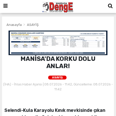
Anasayfa
ASAYİŞ
MANİSA'DA KORKU DOLU
ANLAR!
ASAYİŞ
(İHA) - İhlas Haber Ajansı | 08.07.2026 - 11:42, Güncelleme: 08.07.2026 -
11:42
Selendi-Kula Karayolu Kınık mevkisinde çıkan