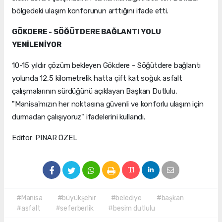
bölgedeki ulaşım konforunun arttığını ifade etti.
GÖKDERE - SÖĞÜTDERE BAĞLANTI YOLU
YENİLENİYOR
10-15 yıldır çözüm bekleyen Gökdere - Söğütdere bağlantı
yolunda 12,5 kilometrelik hatta çift kat soğuk asfalt
çalışmalarının sürdüğünü açıklayan Başkan Dutlulu,
"Manisa'mızın her noktasına güvenli ve konforlu ulaşım için
durmadan çalışıyoruz" ifadelerini kullandı.
Editör: PINAR ÖZEL
#Manisa
#büyükşehir
#belediye
#başkan
#asfalt
#seferberlik
#besim dutlulu