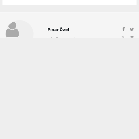
Pınar Özel
info@manisadenge.com
Okuyu Yorumları
(0)
Gonder
Yorum yazarak Topluluk Kuralları’nı kabul etmiş bulunuyor ve siteye yaptığınız
yorumunuzla ilgili doğrudan veya dolaylı tüm sorumluluğu tek başınıza
üstleniyorsunuz. Yazılan tüm yorumlardan site yönetimi hiçbir şekilde sorumlu
tutulamaz.