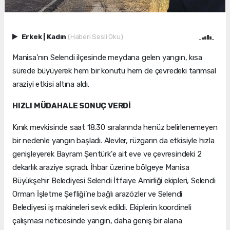
Erkek
|
Kadın
(Haberi Sesli Oku)
Manisa’nın Selendi ilçesinde meydana gelen yangın, kısa
sürede büyüyerek hem bir konutu hem de çevredeki tarımsal
araziyi etkisi altına aldı.
HIZLI MÜDAHALE SONUÇ VERDİ
Kınık mevkisinde saat 18.30 sıralarında henüz belirlenemeyen
bir nedenle yangın başladı. Alevler, rüzgarın da etkisiyle hızla
genişleyerek Bayram Şentürk'e ait eve ve çevresindeki 2
dekarlık araziye sıçradı. İhbar üzerine bölgeye Manisa
Büyükşehir Belediyesi Selendi İtfaiye Amirliği ekipleri, Selendi
Orman İşletme Şefliği’ne bağlı arazözler ve Selendi
Belediyesi iş makineleri sevk edildi. Ekiplerin koordineli
çalışması neticesinde yangın, daha geniş bir alana