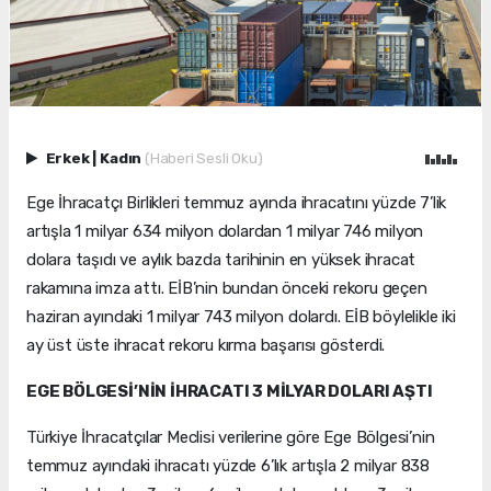
Erkek
|
Kadın
(Haberi Sesli Oku)
Ege İhracatçı Birlikleri temmuz ayında ihracatını yüzde 7’lik
artışla 1 milyar 634 milyon dolardan 1 milyar 746 milyon
dolara taşıdı ve aylık bazda tarihinin en yüksek ihracat
rakamına imza attı. EİB’nin bundan önceki rekoru geçen
haziran ayındaki 1 milyar 743 milyon dolardı. EİB böylelikle iki
ay üst üste ihracat rekoru kırma başarısı gösterdi.
EGE BÖLGESİ’NİN İHRACATI 3 MİLYAR DOLARI AŞTI
Türkiye İhracatçılar Meclisi verilerine göre Ege Bölgesi’nin
temmuz ayındaki ihracatı yüzde 6’lık artışla 2 milyar 838