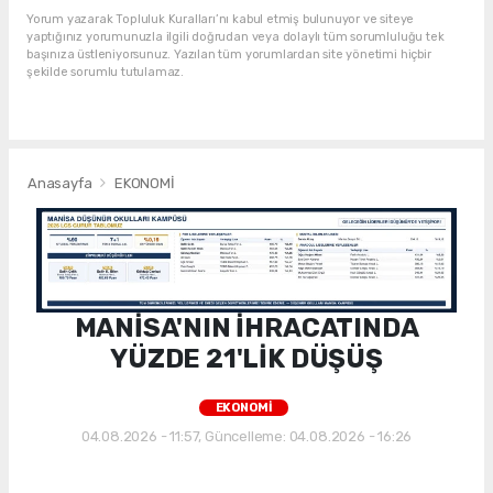
Yorum yazarak Topluluk Kuralları’nı kabul etmiş bulunuyor ve siteye
yaptığınız yorumunuzla ilgili doğrudan veya dolaylı tüm sorumluluğu tek
başınıza üstleniyorsunuz. Yazılan tüm yorumlardan site yönetimi hiçbir
şekilde sorumlu tutulamaz.
Anasayfa
EKONOMİ
MANİSA'NIN İHRACATINDA
YÜZDE 21'LİK DÜŞÜŞ
EKONOMİ
04.08.2026 - 11:57, Güncelleme: 04.08.2026 - 16:26