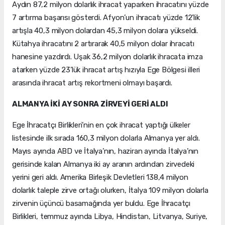
Aydın 87,2 milyon dolarlık ihracat yaparken ihracatını yüzde
7 artırma başarısı gösterdi. Afyon’un ihracatı yüzde 12’lik
artışla 40,3 milyon dolardan 45,3 milyon dolara yükseldi.
Kütahya ihracatını 2 artırarak 40,5 milyon dolar ihracatı
hanesine yazdırdı. Uşak 36,2 milyon dolarlık ihracata imza
atarken yüzde 23’lük ihracat artış hızıyla Ege Bölgesi illeri
arasında ihracat artış rekortmeni olmayı başardı.
ALMANYA İKİ AY SONRA ZİRVEYİ GERİ ALDI
Ege İhracatçı Birlikleri’nin en çok ihracat yaptığı ülkeler
listesinde ilk sırada 160,3 milyon dolarla Almanya yer aldı.
Mayıs ayında ABD ve İtalya’nın, haziran ayında İtalya’nın
gerisinde kalan Almanya iki ay aranın ardından zirvedeki
yerini geri aldı. Amerika Birleşik Devletleri 138,4 milyon
dolarlık taleple zirve ortağı olurken, İtalya 109 milyon dolarla
zirvenin üçüncü basamağında yer buldu. Ege İhracatçı
Birlikleri, temmuz ayında Libya, Hindistan, Litvanya, Suriye,