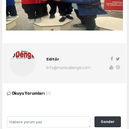
Editör
info@manisadenge.com
Okuyu Yorumları
(0)
Gonder