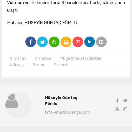
Vietnam ve Türkmenistan’a 3 haneli ihracat artış rakamlarına
ulaştı.
Muhabir: HÜSEYİN GÜNTAÇ FÖMLU
#ihracat
#manisa
#Ege İhracatçı Birlikleri
#düşüş
#izmir
#denizli
Hüseyin Güntaç
Fömlu
info@manisadenge.com