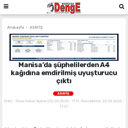
Anasayfa
ASAYİŞ
Manisa’da şüphelilerden A4
kağıdına emdirilmiş uyuşturucu
çıktı
ASAYİŞ
(İHA) - İhlas Haber Ajansı | 02.05.2025 - 17:11, Güncelleme: 02.05.2025 -
17:07