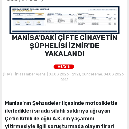
MANİSA'DAKİ ÇİFTE CİNAYETİN
ŞÜPHELİSİ İZMİR'DE
YAKALANDI
ASAYİŞ
(İHA) - İhlas Haber Ajansı | 03.08.2026 - 21:21, Güncelleme: 04.08.2026 -
01:12
Manisa'nın Şehzadeler ilçesinde motosikletle
ilerledikleri sırada silahlı saldırıya uğrayan
Çetin Kıtıllı ile oğlu A.K.'nın yaşamını
yitirmesiyle ilgili soruşturmada olayın firari