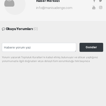
Haber Merkezi
info@manisadenge.com
Okuyu Yorumları
(0)
Gonder
Yorum yazarak Topluluk Kuralları’nı kabul etmiş bulunuyor ve siteye yaptığınız
yorumunuzla ilgili doğrudan veya dolaylı tüm sorumluluğu tek başınıza
üstleniyorsunuz. Yazılan tüm yorumlardan site yönetimi hiçbir şekilde sorumlu
tutulamaz.
haber paketi
haber scripti
haber yazılımı
Tüm hakları saklı tutulmaktadır. Copyright 2026©