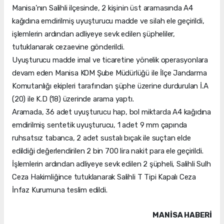
Manisa’nın Salihli ilçesinde, 2 kişinin üst aramasında A4
kağıdına emdirilmiş uyuşturucu madde ve silah ele geçirildi,
işlemlerin ardından adliyeye sevk edilen şüpheliler,
tutuklanarak cezaevine gönderildi.
Uyuşturucu madde imal ve ticaretine yönelik operasyonlara
devam eden Manisa KOM Şube Müdürlüğü ile İlçe Jandarma
Komutanlığı ekipleri tarafından şüphe üzerine durdurulan İ.A
(20) ile K.D (18) üzerinde arama yaptı.
Aramada, 36 adet uyuşturucu hap, bol miktarda A4 kağıdına
emdirilmiş sentetik uyuşturucu, 1 adet 9 mm çapında
ruhsatsız tabanca, 2 adet sustalı bıçak ile suçtan elde
edildiği değerlendirilen 2 bin 700 lira nakit para ele geçirildi.
İşlemlerin ardından adliyeye sevk edilen 2 şüpheli, Salihli Sulh
Ceza Hakimliğince tutuklanarak Salihli T Tipi Kapalı Ceza
İnfaz Kurumuna teslim edildi.
MANISA HABERİ