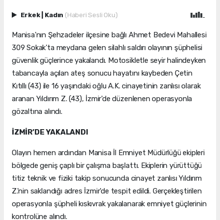
Erkek
|
Kadın
(Haberi Sesli Oku)
Manisa'nın Şehzadeler ilçesine bağlı Ahmet Bedevi Mahallesi
309 Sokak'ta meydana gelen silahlı saldırı olayının şüphelisi
güvenlik güçlerince yakalandı. Motosikletle seyir halindeyken
tabancayla açılan ateş sonucu hayatını kaybeden Çetin
Kıtıllı (43) ile 16 yaşındaki oğlu A.K. cinayetinin zanlısı olarak
aranan Yıldırım Z. (43), İzmir'de düzenlenen operasyonla
gözaltına alındı.
İZMİR’DE YAKALANDI
Olayın hemen ardından Manisa İl Emniyet Müdürlüğü ekipleri
bölgede geniş çaplı bir çalışma başlattı. Ekiplerin yürüttüğü
titiz teknik ve fiziki takip sonucunda cinayet zanlısı Yıldırım
Z.'nin saklandığı adres İzmir'de tespit edildi. Gerçekleştirilen
operasyonla şüpheli kıskıvrak yakalanarak emniyet güçlerinin
kontrolüne alındı.