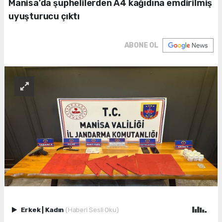
Manisa’da şüphelilerden A4 kağıdına emdirilmiş
uyuşturucu çıktı
ABONE OL
Erkek
|
Kadın
(Haberi Sesli Oku)