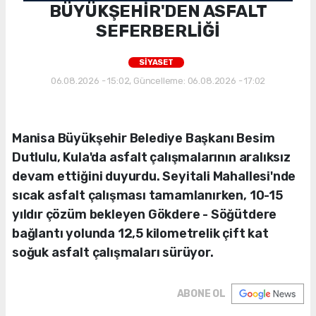
BÜYÜKŞEHİR'DEN ASFALT
SEFERBERLİĞİ
SİYASET
06.08.2026 - 15:02, Güncelleme: 06.08.2026 - 17:02
Manisa Büyükşehir Belediye Başkanı Besim
Dutlulu, Kula'da asfalt çalışmalarının aralıksız
devam ettiğini duyurdu. Seyitali Mahallesi'nde
sıcak asfalt çalışması tamamlanırken, 10-15
yıldır çözüm bekleyen Gökdere - Söğütdere
bağlantı yolunda 12,5 kilometrelik çift kat
soğuk asfalt çalışmaları sürüyor.
ABONE OL