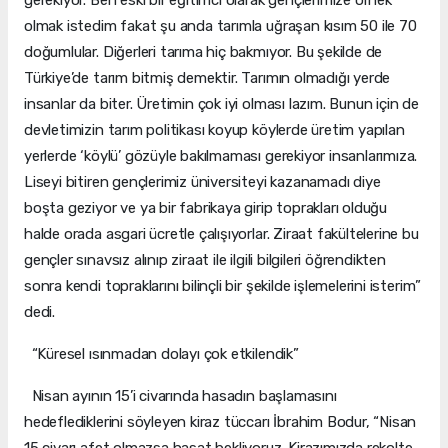
olmak istedim fakat şu anda tarımla uğraşan kısım 50 ile 70
doğumlular. Diğerleri tarıma hiç bakmıyor. Bu şekilde de
Türkiye’de tarım bitmiş demektir. Tarımın olmadığı yerde
insanlar da biter. Üretimin çok iyi olması lazım. Bunun için de
devletimizin tarım politikası koyup köylerde üretim yapılan
yerlerde ‘köylü’ gözüyle bakılmaması gerekiyor insanlarımıza.
Liseyi bitiren gençlerimiz üniversiteyi kazanamadı diye
boşta geziyor ve ya bir fabrikaya girip toprakları olduğu
halde orada asgari ücretle çalışıyorlar. Ziraat fakültelerine bu
gençler sınavsız alınıp ziraat ile ilgili bilgileri öğrendikten
sonra kendi topraklarını bilinçli bir şekilde işlemelerini isterim”
dedi.
“Küresel ısınmadan dolayı çok etkilendik”
Nisan ayının 15’i civarında hasadın başlamasını
hedeflediklerini söyleyen kiraz tüccarı İbrahim Bodur, “Nisan
15 civarı afet olmazsa hasat bekliyoruz. Kirazımızda rekolte