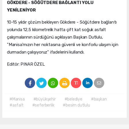
GÖKDERE - SÖĞÜTDERE BAĞLANTI YOLU
YENİLENİYOR
10-15 yıldır çözüm bekleyen Gökdere - Söğütdere bağlantı
yolunda 12,5 kilometrelik hatta çift kat soğuk asfalt
çalışmalarının sürdüğünü açıklayan Başkan Dutlulu,
"Manisa'mızın her noktasına güvenli ve konforlu ulaşım için
durmadan çalışıyoruz" ifadelerini kullandı.
Editör: PINAR ÖZEL
#Manisa
#büyükşehir
#belediye
#başkan
#asfalt
#seferberlik
#besim dutlulu