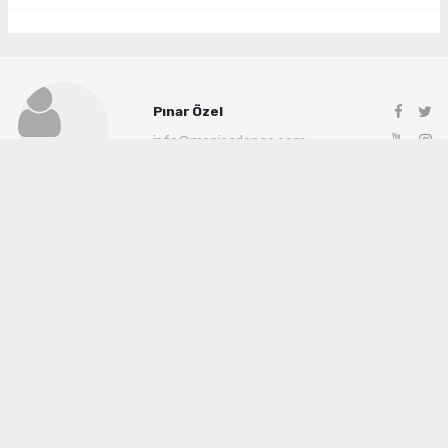
Pınar Özel
info@manisadenge.com
Okuyu Yorumları
(0)
Gonder
Yorum yazarak Topluluk Kuralları’nı kabul etmiş bulunuyor ve siteye yaptığınız
yorumunuzla ilgili doğrudan veya dolaylı tüm sorumluluğu tek başınıza
üstleniyorsunuz. Yazılan tüm yorumlardan site yönetimi hiçbir şekilde sorumlu
tutulamaz.