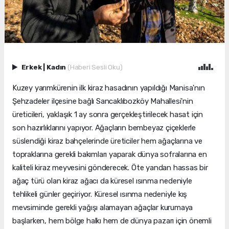
Erkek
|
Kadın
(Haberi Sesli Oku)
Kuzey yarımkürenin ilk kiraz hasadının yapıldığı Manisa'nın
Şehzadeler ilçesine bağlı Sancaklıbozköy Mahallesi'nin
üreticileri, yaklaşık 1 ay sonra gerçekleştirilecek hasat için
son hazırlıklarını yapıyor. Ağaçların bembeyaz çiçeklerle
süslendiği kiraz bahçelerinde üreticiler hem ağaçlarına ve
topraklarına gerekli bakımları yaparak dünya sofralarına en
kaliteli kiraz meyvesini gönderecek. Öte yandan hassas bir
ağaç türü olan kiraz ağacı da küresel ısınma nedeniyle
tehlikeli günler geçiriyor. Küresel ısınma nedeniyle kış
mevsiminde gerekli yağışı alamayan ağaçlar kurumaya
başlarken, hem bölge halkı hem de dünya pazarı için önemli