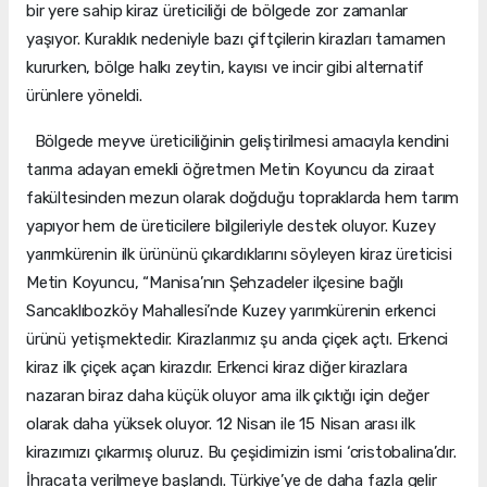
bir yere sahip kiraz üreticiliği de bölgede zor zamanlar
yaşıyor. Kuraklık nedeniyle bazı çiftçilerin kirazları tamamen
kururken, bölge halkı zeytin, kayısı ve incir gibi alternatif
ürünlere yöneldi.
Bölgede meyve üreticiliğinin geliştirilmesi amacıyla kendini
tarıma adayan emekli öğretmen Metin Koyuncu da ziraat
fakültesinden mezun olarak doğduğu topraklarda hem tarım
yapıyor hem de üreticilere bilgileriyle destek oluyor. Kuzey
yarımkürenin ilk ürününü çıkardıklarını söyleyen kiraz üreticisi
Metin Koyuncu, “Manisa’nın Şehzadeler ilçesine bağlı
Sancaklıbozköy Mahallesi’nde Kuzey yarımkürenin erkenci
ürünü yetişmektedir. Kirazlarımız şu anda çiçek açtı. Erkenci
kiraz ilk çiçek açan kirazdır. Erkenci kiraz diğer kirazlara
nazaran biraz daha küçük oluyor ama ilk çıktığı için değer
olarak daha yüksek oluyor. 12 Nisan ile 15 Nisan arası ilk
kirazımızı çıkarmış oluruz. Bu çeşidimizin ismi ‘cristobalina’dır.
İhracata verilmeye başlandı. Türkiye’ye de daha fazla gelir