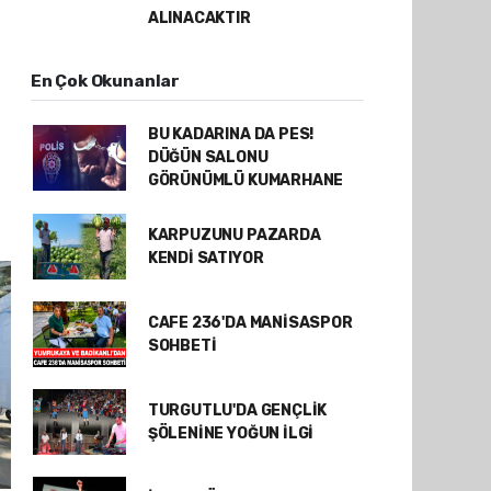
ALINACAKTIR
En Çok Okunanlar
BU KADARINA DA PES!
DÜĞÜN SALONU
GÖRÜNÜMLÜ KUMARHANE
KARPUZUNU PAZARDA
KENDİ SATIYOR
CAFE 236'DA MANİSASPOR
SOHBETİ
TURGUTLU'DA GENÇLİK
ŞÖLENİNE YOĞUN İLGİ