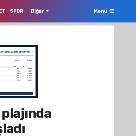
ET
SPOR
Diğer
Menü
 plajında
ladı