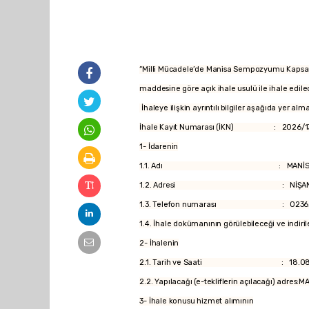
“Milli Mücadele’de Manisa Sempozyumu Kapsamı
maddesine göre açık ihale usulü ile ihale edilec
İhaleye ilişkin ayrıntılı bilgiler aşağıda yer alm
İhale Kayıt Numarası (İKN) : 2026/1
1- İdarenin
1.1. Adı : MANİSA BÜYÜKŞEHİR BEL
1.2. Adresi : NİŞANCIPAŞA MAH.1
1.3. Telefon numarası : 02362314
1.4. İhale dokümanının görülebileceği ve indirile
2- İhalenin
2.1. Tarih ve Saati : 18.08.202
2.2. Yapılacağı (e-tekliflerin açılacağı) adre
3- İhale konusu hizmet alımının