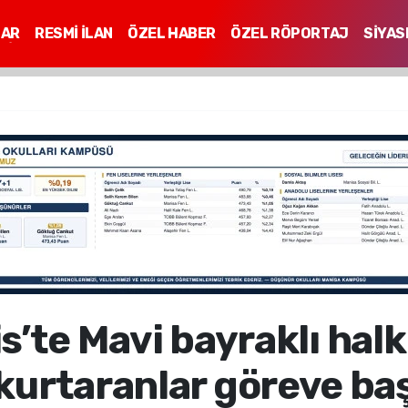
LAR
RESMİ İLAN
ÖZEL HABER
ÖZEL RÖPORTAJ
SİYAS
Mİ
’te Mavi bayraklı halk
kurtaranlar göreve baş