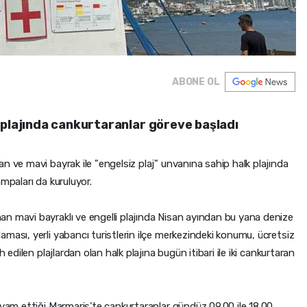
ABONE OL
 plajında cankurtaranlar göreve başladı
n ve mavi bayrak ile "engelsiz plaj" unvanına sahip halk plajında
mpaları da kuruluyor.
n mavi bayraklı ve engelli plajında Nisan ayından bu yana denize
ması, yerli yabancı turistlerin ilçe merkezindeki konumu, ücretsiz
 edilen plajlardan olan halk plajına bugün itibari ile iki cankurtaran
evam ettiği Marmaris’te cankurtaranlar gündüz 09.00 ile 18.00