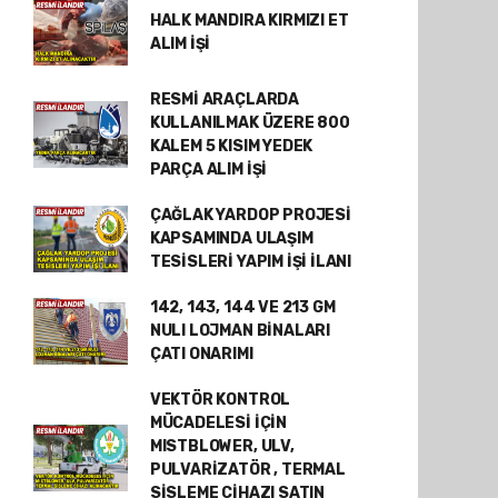
HALK MANDIRA KIRMIZI ET
ALIM İŞİ
RESMİ ARAÇLARDA
KULLANILMAK ÜZERE 800
KALEM 5 KISIM YEDEK
PARÇA ALIM İŞİ
ÇAĞLAK YARDOP PROJESİ
KAPSAMINDA ULAŞIM
TESİSLERİ YAPIM İŞİ İLANI
142, 143, 144 VE 213 GM
NULI LOJMAN BİNALARI
ÇATI ONARIMI
VEKTÖR KONTROL
MÜCADELESİ İÇİN
MISTBLOWER, ULV,
PULVARİZATÖR , TERMAL
SİSLEME CİHAZI SATIN