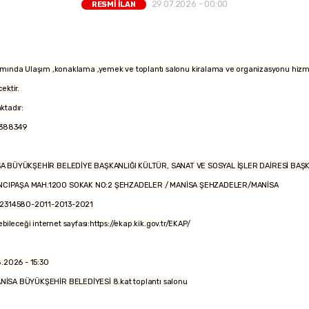
29.07.2026 - 00:00
RESMİ İLAN
nda Ulaşım ,konaklama ,yemek ve toplantı salonu kiralama ve organizasyonu hizmeti
ektir.
aktadır:
388349
EDİYE BAŞKANLIĞI KÜLTÜR, SANAT VE SOSYAL İŞLER DAİRESİ BAŞKA
200 SOKAK NO:2 ŞEHZADELER / MANİSA ŞEHZADELER/MANİSA
580-2011-2013-2021
bileceği internet sayfası:https://ekap.kik.gov.tr/EKAP/
6 - 15:30
s:MANİSA BÜYÜKŞEHİR BELEDİYESİ 8.kat toplantı salonu