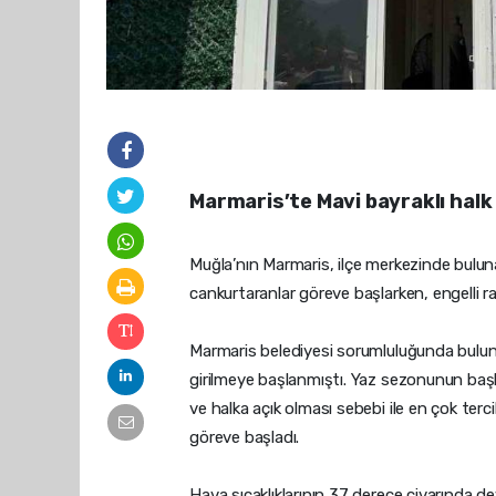
Marmaris’te Mavi bayraklı halk
Muğla’nın Marmaris, ilçe merkezinde buluna
cankurtaranlar göreve başlarken, engelli ra
Marmaris belediyesi sorumluluğunda buluna
girilmeye başlanmıştı. Yaz sezonunun başla
ve halka açık olması sebebi ile en çok tercih
göreve başladı.
Hava sıcaklıklarının 37 derece civarında d