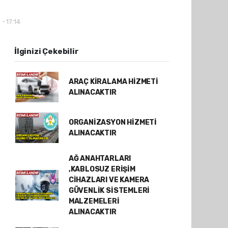
- 17:14
İlginizi Çekebilir
ARAÇ KİRALAMA HİZMETİ
ALINACAKTIR
ORGANİZASYON HİZMETİ
ALINACAKTIR
AĞ ANAHTARLARI
,KABLOSUZ ERİŞİM
CİHAZLARI VE KAMERA
GÜVENLİK SİSTEMLERİ
MALZEMELERİ
ALINACAKTIR