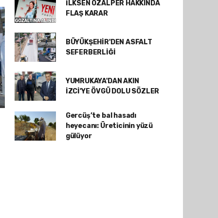
İLKSEN ÖZALPER HAKKINDA
FLAŞ KARAR
BÜYÜKŞEHİR'DEN ASFALT
SEFERBERLİĞİ
YUMRUKAYA'DAN AKIN
İZCİ'YE ÖVGÜ DOLU SÖZLER
Gercüş’te bal hasadı
heyecanı: Üreticinin yüzü
gülüyor