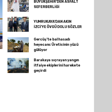
BÜYÜKŞEHİR'DEN ASFALT
SEFERBERLİĞİ
YUMRUKAYA'DAN AKIN
İZCİ'YE ÖVGÜ DOLU SÖZLER
Gercüş’te bal hasadı
heyecanı: Üreticinin yüzü
gülüyor
Barakaya sıçrayan yangın
itfaiye ekiplerini harekete
geçirdi