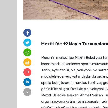
Mezitli’de 19 Mayıs Turnuvala
Mersin’in merkez ilçe Mezitli Belediyesi 
kapsamında düzenlenen spor turnuvaların
Tenis, ayak tenisi, plaj voleybolu ve satr
mücadele ederken, vatandaşlar da organi
sporla buluşturan turnuvalar, farklı yaş gr
görüntüler oluştu. Özellikle plaj voleybolu v
Mezitli Belediye Başkanı Ahmet Serkan Tunc
organizasyona katılan tüm sporcuları tebrik
gücüyle çok güzel bir atmosfer oluştu. Ya