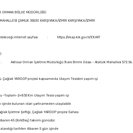
İR ORMAN BÖLGE MÜDÜRLÜĞÜ
HALLESİ ÇAMLIK 35530 KARŞIYAKA/İZMİR KARŞIYAKA/İZMİR
irilebileceği internet sayfası : https://ekap.kik.gov.tr/EKAP/
0
es : Akhisar Orman İşletme Müdürlüğü İhale Birimi Odası - Atatürk Mahallesi 572 Sk
 Çağlak YARDOP projesi kapsamında Ulaşım Tesisleri yapım işi
 –Toplam-2+835 Km Ulaşım Tesisi yapım işi
ı içinde bulunan idari şartnameden ulaşılabilir.
ak İşletme Şefliği, Çağlak YARDOP projesi Sahası
tibaren 45 (KırkBeş) takvim günüdür.
ndığı tarihten itibaren 5 gün içinde