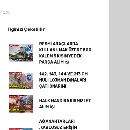
- 12:05
İlginizi Çekebilir
RESMİ ARAÇLARDA
KULLANILMAK ÜZERE 800
KALEM 5 KISIM YEDEK
PARÇA ALIM İŞİ
142, 143, 144 VE 213 GM
NULI LOJMAN BİNALARI
ÇATI ONARIMI
HALK MANDIRA KIRMIZI ET
ALIM İŞİ
AĞ ANAHTARLARI
,KABLOSUZ ERİŞİM