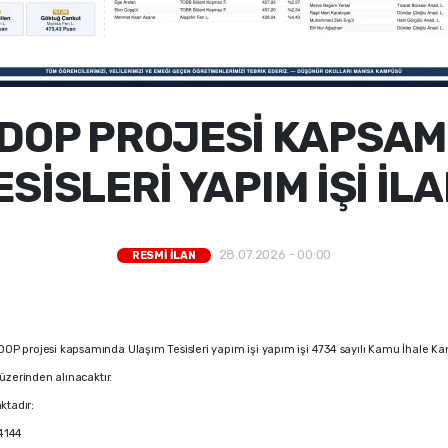
DOP PROJESİ KAPSAM
ESİSLERİ YAPIM İŞİ İLA
28.07.2026 - 00:00
RESMİ İLAN
P projesi kapsamında Ulaşım Tesisleri yapım işi yapım işi 4734 sayılı Kamu İhale Ka
üzerinden alınacaktır.
aktadır:
4144