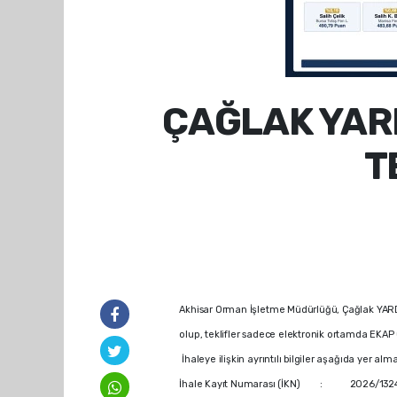
ÇAĞLAK YAR
T
Akhisar Orman İşletme Müdürlüğü, Çağlak YARDO
olup, teklifler sadece elektronik ortamda EKAP 
İhaleye ilişkin ayrıntılı bilgiler aşağıda yer alm
İhale Kayıt Numarası (İKN) : 2026/132