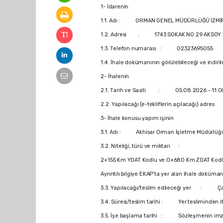
1- İdarenin
1.1. Adı : ORMAN GENEL MÜDÜRLÜĞÜ İZM
1.2. Adresi : 1743 SOKAK NO:29 AKSOY MA
1.3. Telefon numarası : 02323695055
1.4. İhale dokümanının görülebileceği ve ind
2- İhalenin
2.1. Tarih ve Saati : 05.08.2026 - 11:0
2.2. Yapılacağı (e-tekliflerin açılacağı) adr
3- İhale konusu yapım işinin
3.1. Adı : Akhisar Orman İşletme Müdürlüğü,
3.2. Niteliği, türü ve miktarı :
2+155 Km YOAT Kodlu ve 0+680 Km ZOAT Kodlu
Ayrıntılı bilgiye EKAP’ta yer alan ihale doküman
3.3. Yapılacağı/teslim edileceği yer : Çağl
3.4. Süresi/teslim tarihi : Yer tesliminden i
3.5. İşe başlama tarihi : Sözleşmenin imzala