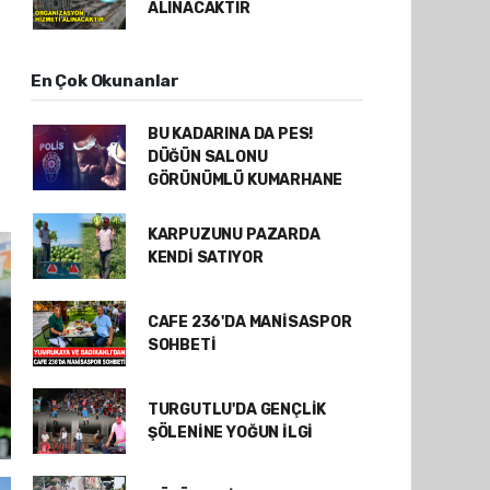
ALINACAKTIR
En Çok Okunanlar
BU KADARINA DA PES!
DÜĞÜN SALONU
GÖRÜNÜMLÜ KUMARHANE
KARPUZUNU PAZARDA
KENDİ SATIYOR
CAFE 236'DA MANİSASPOR
SOHBETİ
TURGUTLU'DA GENÇLİK
ŞÖLENİNE YOĞUN İLGİ