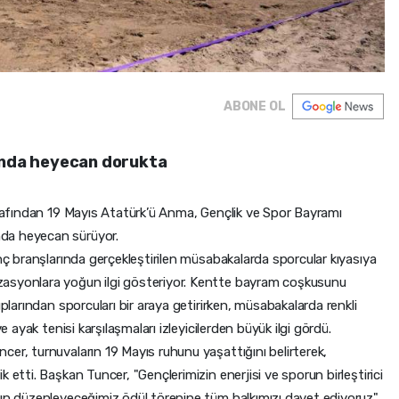
ABONE OL
rında heyecan dorukta
tarafından 19 Mayıs Atatürk’ü Anma, Gençlik ve Spor Bayramı
da heyecan sürüyor.
anç branşlarında gerçekleştirilen müsabakalarda sporcular kıyasıya
zasyonlara yoğun ilgi gösteriyor. Kentte bayram coşkusunu
uplarından sporcuları bir araya getirirken, müsabakalarda renkli
e ayak tenisi karşılaşmaları izleyicilerden büyük ilgi gördü.
er, turnuvaların 19 Mayıs ruhunu yaşattığını belirterek,
 etti. Başkan Tuncer, "Gençlerimizin enerjisi ve sporun birleştirici
rın düzenleyeceğimiz ödül törenine tüm halkımızı davet ediyoruz"