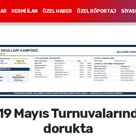
LAR
RESMİ İLAN
ÖZEL HABER
ÖZEL RÖPORTAJ
SİYAS
Mİ
 19 Mayıs Turnuvaları
dorukta