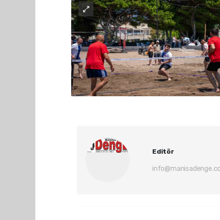
Editör
info@manisadenge.c