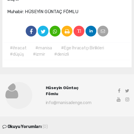
Muhabir: HÜSEYİN GÜNTAÇ FÖMLU
#ihracat
#manisa
#Ege İhracatçı Birlikleri
#düşüş
#izmir
#denizli
Hüseyin Güntaç
Fömlu
info@manisadenge.com
Okuyu Yorumları
(0)