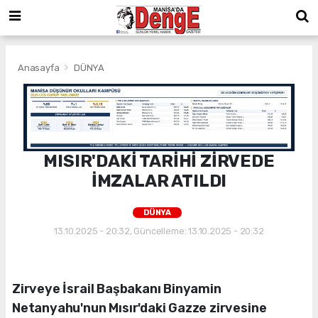
Anasayfa
DÜNYA
MISIR'DAKİ TARİHİ ZİRVEDE
İMZALAR ATILDI
DÜNYA
13.10.2025 - 20:32, Güncelleme: 13.10.2025 - 20:32
Zirveye İsrail Başbakanı Binyamin
Netanyahu'nun Mısır'daki Gazze zirvesine