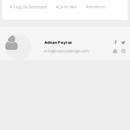
#Turgutlu Belediyesi
#Çetin Akın
#inceleme
Adnan Poyraz
info@manisadenge.com
Okuyu Yorumları
(0)
Gonder
Yorum yazarak Topluluk Kuralları’nı kabul etmiş bulunuyor ve siteye yaptığınız
yorumunuzla ilgili doğrudan veya dolaylı tüm sorumluluğu tek başınıza
üstleniyorsunuz. Yazılan tüm yorumlardan site yönetimi hiçbir şekilde sorumlu
tutulamaz.