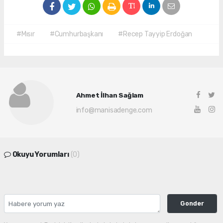
#Mısır
#Cumhurbaşkanı
#Recep Tayyip Erdoğan
Ahmet İlhan Sağlam
info@manisadenge.com
Okuyu Yorumları
(0)
Gonder