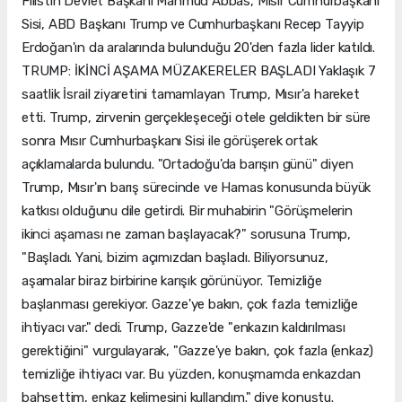
Filistin Devlet Başkanı Mahmud Abbas, Mısır Cumhurbaşkanı
Sisi, ABD Başkanı Trump ve Cumhurbaşkanı Recep Tayyip
Erdoğan'ın da aralarında bulunduğu 20'den fazla lider katıldı.
TRUMP: İKİNCİ AŞAMA MÜZAKERELER BAŞLADI Yaklaşık 7
saatlik İsrail ziyaretini tamamlayan Trump, Mısır'a hareket
etti. Trump, zirvenin gerçekleşeceği otele geldikten bir süre
sonra Mısır Cumhurbaşkanı Sisi ile görüşerek ortak
açıklamalarda bulundu. "Ortadoğu'da barışın günü" diyen
Trump, Mısır'ın barış sürecinde ve Hamas konusunda büyük
katkısı olduğunu dile getirdi. Bir muhabirin "Görüşmelerin
ikinci aşaması ne zaman başlayacak?" sorusuna Trump,
"Başladı. Yani, bizim açımızdan başladı. Biliyorsunuz,
aşamalar biraz birbirine karışık görünüyor. Temizliğe
başlanması gerekiyor. Gazze'ye bakın, çok fazla temizliğe
ihtiyacı var." dedi. Trump, Gazze'de "enkazın kaldırılması
gerektiğini" vurgulayarak, "Gazze'ye bakın, çok fazla (enkaz)
temizliğe ihtiyacı var. Bu yüzden, konuşmamda enkazdan
bahsettim, enkaz kelimesini kullandım." diye konuştu.