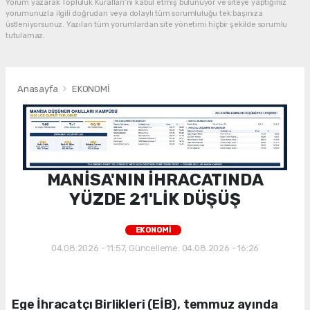
Yorum yazarak Topluluk Kuralları’nı kabul etmiş bulunuyor ve siteye yaptığınız
yorumunuzla ilgili doğrudan veya dolaylı tüm sorumluluğu tek başınıza
üstleniyorsunuz. Yazılan tüm yorumlardan site yönetimi hiçbir şekilde sorumlu
tutulamaz.
Anasayfa
EKONOMİ
MANİSA'NIN İHRACATINDA
YÜZDE 21'LİK DÜŞÜŞ
EKONOMİ
04.08.2026 - 11:57, Güncelleme: 04.08.2026 - 16:26
Ege İhracatçı Birlikleri (EİB), temmuz ayında