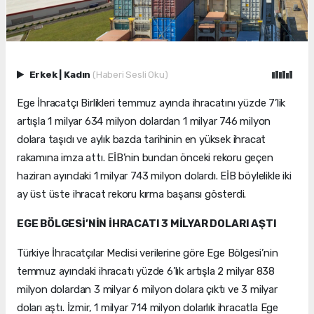
Erkek
|
Kadın
(Haberi Sesli Oku)
Ege İhracatçı Birlikleri temmuz ayında ihracatını yüzde 7’lik
artışla 1 milyar 634 milyon dolardan 1 milyar 746 milyon
dolara taşıdı ve aylık bazda tarihinin en yüksek ihracat
rakamına imza attı. EİB’nin bundan önceki rekoru geçen
haziran ayındaki 1 milyar 743 milyon dolardı. EİB böylelikle iki
ay üst üste ihracat rekoru kırma başarısı gösterdi.
EGE BÖLGESİ’NİN İHRACATI 3 MİLYAR DOLARI AŞTI
Türkiye İhracatçılar Meclisi verilerine göre Ege Bölgesi’nin
temmuz ayındaki ihracatı yüzde 6’lık artışla 2 milyar 838
milyon dolardan 3 milyar 6 milyon dolara çıktı ve 3 milyar
doları aştı. İzmir, 1 milyar 714 milyon dolarlık ihracatla Ege