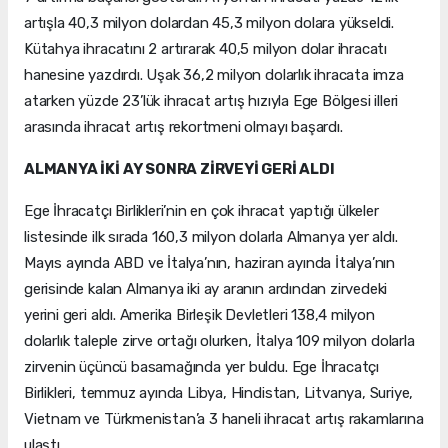
artışla 40,3 milyon dolardan 45,3 milyon dolara yükseldi.
Kütahya ihracatını 2 artırarak 40,5 milyon dolar ihracatı
hanesine yazdırdı. Uşak 36,2 milyon dolarlık ihracata imza
atarken yüzde 23’lük ihracat artış hızıyla Ege Bölgesi illeri
arasında ihracat artış rekortmeni olmayı başardı.
ALMANYA İKİ AY SONRA ZİRVEYİ GERİ ALDI
Ege İhracatçı Birlikleri’nin en çok ihracat yaptığı ülkeler
listesinde ilk sırada 160,3 milyon dolarla Almanya yer aldı.
Mayıs ayında ABD ve İtalya’nın, haziran ayında İtalya’nın
gerisinde kalan Almanya iki ay aranın ardından zirvedeki
yerini geri aldı. Amerika Birleşik Devletleri 138,4 milyon
dolarlık taleple zirve ortağı olurken, İtalya 109 milyon dolarla
zirvenin üçüncü basamağında yer buldu. Ege İhracatçı
Birlikleri, temmuz ayında Libya, Hindistan, Litvanya, Suriye,
Vietnam ve Türkmenistan’a 3 haneli ihracat artış rakamlarına
ulaştı.