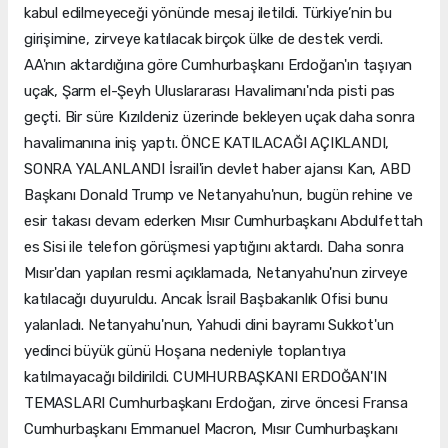
kabul edilmeyeceği yönünde mesaj iletildi. Türkiye’nin bu
girişimine, zirveye katılacak birçok ülke de destek verdi.
AA'nın aktardığına göre Cumhurbaşkanı Erdoğan'ın taşıyan
uçak, Şarm el-Şeyh Uluslararası Havalimanı'nda pisti pas
geçti. Bir süre Kızıldeniz üzerinde bekleyen uçak daha sonra
havalimanına iniş yaptı. ÖNCE KATILACAĞI AÇIKLANDI,
SONRA YALANLANDI İsrail'in devlet haber ajansı Kan, ABD
Başkanı Donald Trump ve Netanyahu'nun, bugün rehine ve
esir takası devam ederken Mısır Cumhurbaşkanı Abdulfettah
es Sisi ile telefon görüşmesi yaptığını aktardı. Daha sonra
Mısır'dan yapılan resmi açıklamada, Netanyahu'nun zirveye
katılacağı duyuruldu. Ancak İsrail Başbakanlık Ofisi bunu
yalanladı. Netanyahu'nun, Yahudi dini bayramı Sukkot'un
yedinci büyük günü Hoşana nedeniyle toplantıya
katılmayacağı bildirildi. CUMHURBAŞKANI ERDOĞAN'IN
TEMASLARI Cumhurbaşkanı Erdoğan, zirve öncesi Fransa
Cumhurbaşkanı Emmanuel Macron, Mısır Cumhurbaşkanı