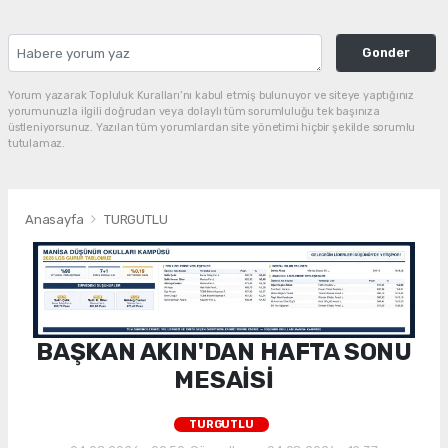
Gonder
Yorum yazarak Topluluk Kuralları’nı kabul etmiş bulunuyor ve siteye yaptığınız
yorumunuzla ilgili doğrudan veya dolaylı tüm sorumluluğu tek başınıza
üstleniyorsunuz. Yazılan tüm yorumlardan site yönetimi hiçbir şekilde sorumlu
tutulamaz.
Anasayfa
TURGUTLU
BAŞKAN AKIN'DAN HAFTA SONU
MESAİSİ
TURGUTLU