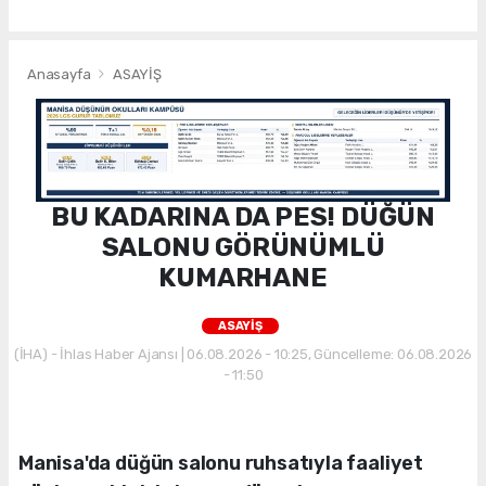
Anasayfa
ASAYİŞ
BU KADARINA DA PES! DÜĞÜN
SALONU GÖRÜNÜMLÜ
KUMARHANE
ASAYİŞ
(İHA) - İhlas Haber Ajansı | 06.08.2026 - 10:25, Güncelleme: 06.08.2026
- 11:50
Manisa'da düğün salonu ruhsatıyla faaliyet