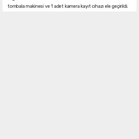
tombala makinesi ve 1 adet kamera kayıt cihazı ele geçirildi.
55 KİŞİYE CEZA KESİLDİ
Kumar oynadığı tespit edilen 55 kişiye toplam 638 bin 220
lira idari para cezası uygulanırken, kumar organizasyonunu
gerçekleştirdiği, erketelik ve ganyotçuluk yaptığı belirlenen
10 şahıs hakkında 'kumar oynanması için yer ve imkan