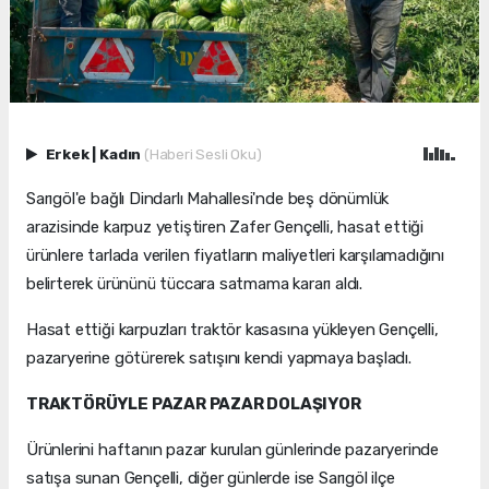
Erkek
|
Kadın
(Haberi Sesli Oku)
Sarıgöl'e bağlı Dindarlı Mahallesi'nde beş dönümlük
arazisinde karpuz yetiştiren Zafer Gençelli, hasat ettiği
ürünlere tarlada verilen fiyatların maliyetleri karşılamadığını
belirterek ürününü tüccara satmama kararı aldı.
Hasat ettiği karpuzları traktör kasasına yükleyen Gençelli,
pazaryerine götürerek satışını kendi yapmaya başladı.
TRAKTÖRÜYLE PAZAR PAZAR DOLAŞIYOR
Ürünlerini haftanın pazar kurulan günlerinde pazaryerinde
satışa sunan Gençelli, diğer günlerde ise Sarıgöl ilçe