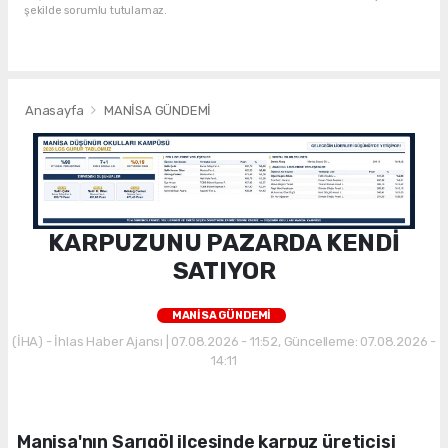
şekilde sorumlu tutulamaz.
Anasayfa
MANİSA GÜNDEMİ
KARPUZUNU PAZARDA KENDİ
SATIYOR
MANİSA GÜNDEMİ
(İHA) - İhlas Haber Ajansı | 07.08.2026 - 11:52, Güncelleme: 07.08.2026 -
14:11
Manisa'nın Sarıgöl ilçesinde karpuz üreticisi