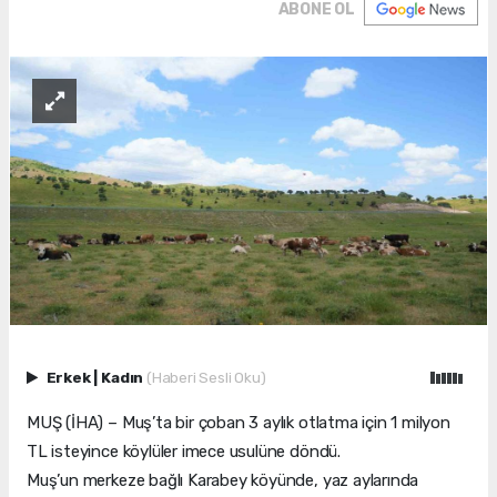
ABONE OL
Erkek
|
Kadın
(Haberi Sesli Oku)
MUŞ (İHA) – Muş’ta bir çoban 3 aylık otlatma için 1 milyon
TL isteyince köylüler imece usulüne döndü.
Muş’un merkeze bağlı Karabey köyünde, yaz aylarında