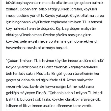
büyükbaş hayvanların merada otlatılması için çoban bulmak
zorlaştı. Çobanların talep ettiği yüksek ücretler, köylüleri
imece usulüne yöneltti. Köyde yaklaşık 3 aylık otlatma süreci
için bir çobanın köylülerden toplamda 1 milyon TL istemesi,
köy halkında hayrete düşürdü. Kişi başı düşen maliyetin
oldukça yüksek olması üzerine çözüm arayışına giren
köylüler, geleneksel imece yöntemine geri dönerek kendi
hayvanlarını sırayla otlatmaya başladı.
"Çoban 1 milyon TL isteyince köylüler imece usulüne döndü"
Köyde yıllardır böyle bir ücret talebiyle karşılaşmadıklarını
belirten köy sakini Mustafa Bingöl, çoban ücretlerinin her
geçen yıl daha da arttığını ifade etti. Artan maliyetler
nedeniyle bazı köylerde hayvancılığın bitme noktasına
geldiğini söyleyen Bingöl, "Çoban bizden 1 milyon TL istedi.
Baktık ki bu ücret çok fazla, köylüler olarak bir araya geldik,
istişare ettik ve imece usulüne dönmeye karar verdik.