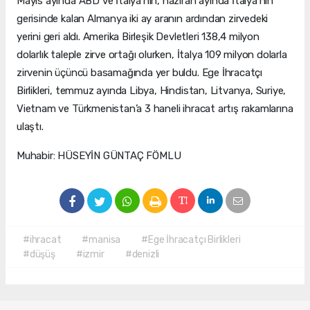
Mayıs ayında ABD ve İtalya’nın, haziran ayında İtalya’nın
gerisinde kalan Almanya iki ay aranın ardından zirvedeki
yerini geri aldı. Amerika Birleşik Devletleri 138,4 milyon
dolarlık taleple zirve ortağı olurken, İtalya 109 milyon dolarla
zirvenin üçüncü basamağında yer buldu. Ege İhracatçı
Birlikleri, temmuz ayında Libya, Hindistan, Litvanya, Suriye,
Vietnam ve Türkmenistan’a 3 haneli ihracat artış rakamlarına
ulaştı.
Muhabir: HÜSEYİN GÜNTAÇ FÖMLU
#ihracat
#manisa
#Ege İhracatçı Birlikleri
#düşüş
#izmir
#denizli