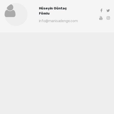
Hüseyin Güntaç
Fömlu
info@manisadenge.com
Okuyu Yorumları
(0)
Gonder
Yorum yazarak Topluluk Kuralları’nı kabul etmiş bulunuyor ve siteye yaptığınız
yorumunuzla ilgili doğrudan veya dolaylı tüm sorumluluğu tek başınıza
üstleniyorsunuz. Yazılan tüm yorumlardan site yönetimi hiçbir şekilde sorumlu
tutulamaz.
haber paketi
haber scripti
haber yazılımı