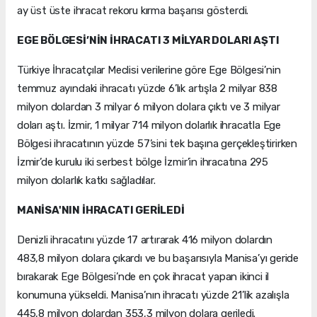
ay üst üste ihracat rekoru kırma başarısı gösterdi.
EGE BÖLGESİ’NİN İHRACATI 3 MİLYAR DOLARI AŞTI
Türkiye İhracatçılar Meclisi verilerine göre Ege Bölgesi’nin
temmuz ayındaki ihracatı yüzde 6’lık artışla 2 milyar 838
milyon dolardan 3 milyar 6 milyon dolara çıktı ve 3 milyar
doları aştı. İzmir, 1 milyar 714 milyon dolarlık ihracatla Ege
Bölgesi ihracatının yüzde 57’sini tek başına gerçekleştirirken
İzmir’de kurulu iki serbest bölge İzmir’in ihracatına 295
milyon dolarlık katkı sağladılar.
MANİSA'NIN İHRACATI GERİLEDİ
Denizli ihracatını yüzde 17 artırarak 416 milyon dolardın
483,8 milyon dolara çıkardı ve bu başarısıyla Manisa’yı geride
bırakarak Ege Bölgesi’nde en çok ihracat yapan ikinci il
konumuna yükseldi. Manisa’nın ihracatı yüzde 21’lik azalışla
445,8 milyon dolardan 353,3 milyon dolara geriledi.