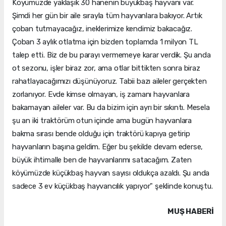
Köyümüzde yaklaşık 30 hanenin büyükbaş hayvanı var.
Şimdi her gün bir aile sırayla tüm hayvanlara bakıyor. Artık
çoban tutmayacağız, ineklerimize kendimiz bakacağız.
Çoban 3 aylık otlatma için bizden toplamda 1 milyon TL
talep etti. Biz de bu parayı vermemeye karar verdik. Şu anda
ot sezonu, işler biraz zor, ama otlar bittikten sonra biraz
rahatlayacağımızı düşünüyoruz. Tabii bazı aileler gerçekten
zorlanıyor. Evde kimse olmayan, iş zamanı hayvanlara
bakamayan aileler var. Bu da bizim için ayrı bir sıkıntı. Mesela
şu an iki traktörüm otun içinde ama bugün hayvanlara
bakma sırası bende olduğu için traktörü kapıya getirip
hayvanların başına geldim. Eğer bu şekilde devam ederse,
büyük ihtimalle ben de hayvanlarımı satacağım. Zaten
köyümüzde küçükbaş hayvan sayısı oldukça azaldı. Şu anda
sadece 3 ev küçükbaş hayvancılık yapıyor" şeklinde konuştu.
MUŞ HABERİ