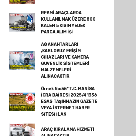
RESMİ ARAÇLARDA
KULLANILMAK ÜZERE 800
KALEM 5 KISIM YEDEK
PARÇA ALIM İŞİ
AĞ ANAHTARLARI
,KABLOSUZ ERİŞİM
CİHAZLARI VE KAMERA
GÜVENLİK SİSTEMLERİ
MALZEMELERİ
ALINACAKTIR
Örnek No:55* T.C. MANİSA
İCRA DAİRESİ 2025/41336
ESAS TAŞINMAZIN GAZETE
VEYA İNTERNET HABER
SİTESİ İLAN
ARAÇ KİRALAMA HİZMETİ
ALINACAKTIR