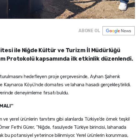
ABONE OL
tesi ile Niğde Kültür ve Turizm İl Müdürlüğü
m Protokolü kapsamında ilk etkinlik düzenlendi.
uşturulmasını hedefleyen proje çerçevesinde, Ayhan Şahenk
e Kaynarca Köyü’nde domates ve lahana hasadı gerçekleştirildi.
 yerinde deneyimleme fırsatı buldu.
MALI''
m ve yerel ürünlerin tanıtımı gibi alanlarda Türkiye’de örnek teşkil
i Ömer Fethi Gürer, "Niğde, fasulyede Türkiye birincisi, lahanada
cak bu potansiyel yeterince bilinmiyor. Yerel ürünlerin korunması,