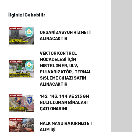
İlginizi Çekebilir
ORGANİZASYON HİZMETİ
ALINACAKTIR
VEKTÖR KONTROL
MÜCADELESİ İÇİN
MISTBLOWER, ULV,
PULVARİZATÖR , TERMAL
SİSLEME CİHAZI SATIN
ALINACAKTIR
142, 143, 144 VE 213 GM
NULI LOJMAN BİNALARI
ÇATI ONARIMI
HALK MANDIRA KIRMIZI ET
ALIM İŞİ