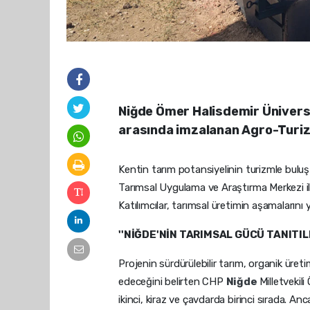
Niğde Ömer Halisdemir Üniversi
arasında imzalanan Agro-Turiz
Kentin tarım potansiyelinin turizmle bul
Tarımsal Uygulama ve Araştırma Merkezi il
Katılımcılar, tarımsal üretimin aşamalarını
''NİĞDE'NİN TARIMSAL GÜCÜ TANITIL
Projenin sürdürülebilir tarım, organik üreti
edeceğini belirten CHP
Niğde
Milletvekil
ikinci, kiraz ve çavdarda birinci sırada. An