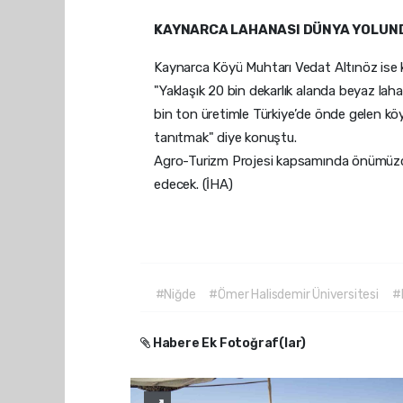
KAYNARCA LAHANASI DÜNYA YOLUN
Kaynarca Köyü Muhtarı Vedat Altınöz ise k
"Yaklaşık 20 bin dekarlık alanda beyaz lahan
bin ton üretimle Türkiye’de önde gelen kö
tanıtmak" diye konuştu.
Agro-Turizm Projesi kapsamında önümüzdeki 
edecek. (İHA)
#Niğde
#Ömer Halisdemir Üniversitesi
#
Habere Ek Fotoğraf(lar)