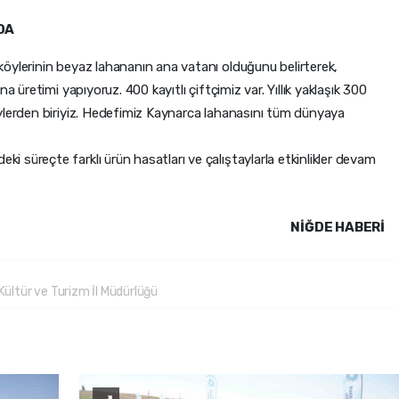
DA
öylerinin beyaz lahananın ana vatanı olduğunu belirterek,
a üretimi yapıyoruz. 400 kayıtlı çiftçimiz var. Yıllık yaklaşık 300
ylerden biriyiz. Hedefimiz Kaynarca lahanasını tüm dünyaya
süreçte farklı ürün hasatları ve çalıştaylarla etkinlikler devam
NIĞDE HABERİ
Kültür ve Turizm İl Müdürlüğü