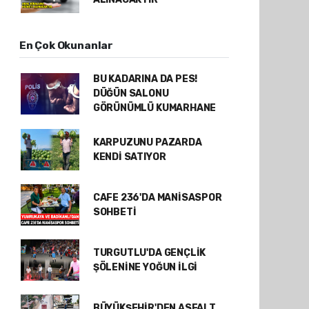
En Çok Okunanlar
BU KADARINA DA PES!
DÜĞÜN SALONU
GÖRÜNÜMLÜ KUMARHANE
KARPUZUNU PAZARDA
KENDİ SATIYOR
CAFE 236'DA MANİSASPOR
SOHBETİ
TURGUTLU'DA GENÇLİK
ŞÖLENİNE YOĞUN İLGİ
BÜYÜKŞEHİR'DEN ASFALT