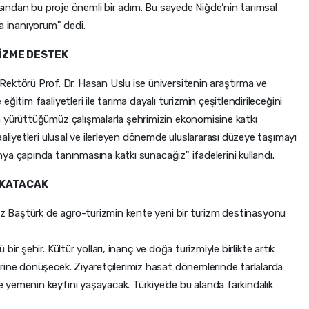
çısından bu proje önemli bir adım. Bu sayede Niğde’nin tarımsal
a inanıyorum" dedi.
RİZME DESTEK
Rektörü Prof. Dr. Hasan Uslu ise üniversitenin araştırma ve
ğitim faaliyetleri ile tarıma dayalı turizmin çeşitlendirileceğini
a yürüttüğümüz çalışmalarla şehrimizin ekonomisine katkı
aliyetleri ulusal ve ilerleyen dönemde uluslararası düzeye taşımayı
nya çapında tanınmasına katkı sunacağız" ifadelerini kullandı.
 KATACAK
lkız Baştürk de agro-turizmin kente yeni bir turizm destinasyonu
bir şehir. Kültür yolları, inanç ve doğa turizmiyle birlikte artık
rine dönüşecek. Ziyaretçilerimiz hasat dönemlerinde tarlalarda
yemenin keyfini yaşayacak. Türkiye’de bu alanda farkındalık