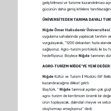
geliştirilmesi ve turizme kazandırılması a
gücünün daha geniş kitlelere tanıtılacağın
ÜNİVERSİTEDEN TARIMA DAYALI TU
Niğde
Ömer Halisdemir Üniversitesi
uygulama sahalarında yapılacak tanıtım ve e
vurgulayarak, "1200 dekardan fazla aland
sağlıyoruz. Agro-turizm protokolü ile bu fa
hedefliyoruz. Böylece
Niğde
tarımının dü
AGRO-TURİZM NİĞDE'YE YENİ DEĞER
Niğde
Kültür ve Turizm İl Müdürü Elif Be
kazandıracağına dikkat çekti.
Baştürk, "
Niğde
tarımsal açıdan çok güçlü 
agro-turizm de kentimizin önemli bir değe
ürün toplayacak, dalından meyve ve sebze 
oluşturmayı amaçlıyoruz" dedi.