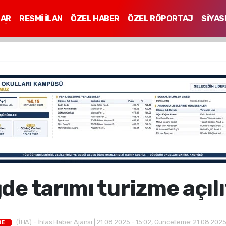
LAR
RESMİ İLAN
ÖZEL HABER
ÖZEL RÖPORTAJ
SİYAS
Mİ
de tarımı turizme açıl
(İHA) - İhlas Haber Ajansı | 21.08.2025 - 15:02, Güncelleme: 21.08.2025
RE