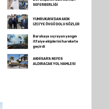
SEFERBERLİĞİ
YUMRUKAYA'DAN AKIN
İZCİ'YE ÖVGÜ DOLU SÖZLER
Barakaya sıçrayan yangın
itfaiye ekiplerini harekete
geçirdi
AKHİSAR'A NEFES
ALDIRACAK YOL HAMLESİ