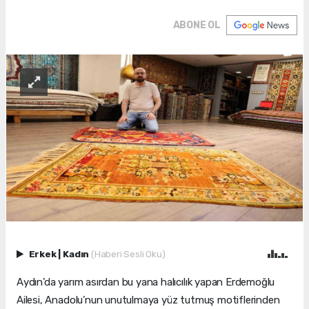
ABONE OL
Erkek
|
Kadın
(Haberi Sesli Oku)
Aydın’da yarım asırdan bu yana halıcılık yapan Erdemoğlu
Ailesi, Anadolu’nun unutulmaya yüz tutmuş motiflerinden