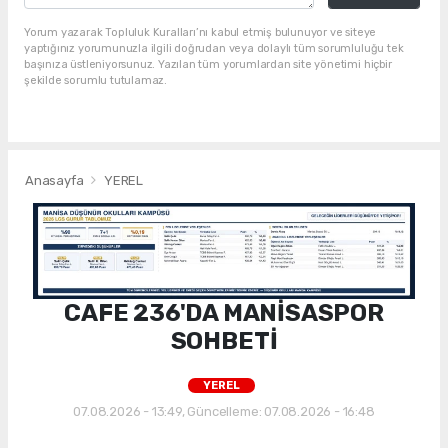
Yorum yazarak Topluluk Kuralları’nı kabul etmiş bulunuyor ve siteye
yaptığınız yorumunuzla ilgili doğrudan veya dolaylı tüm sorumluluğu tek
başınıza üstleniyorsunuz. Yazılan tüm yorumlardan site yönetimi hiçbir
şekilde sorumlu tutulamaz.
Anasayfa
YEREL
CAFE 236'DA MANİSASPOR
SOHBETİ
YEREL
07.08.2026 - 13:49, Güncelleme: 07.08.2026 - 16:48